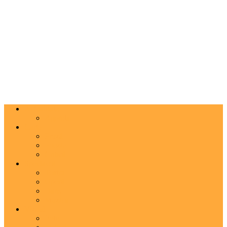
Actualitate
Agenda
Carte
Proză
Poezie
Critică
Spectacol
Teatru
Operă
Dans
Muzica
Vizual
Foto