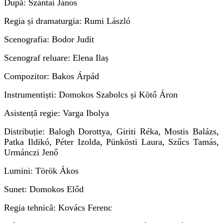
După: Szántai János
Regia și dramaturgia: Rumi László
Scenografia: Bodor Judit
Scenograf reluare: Elena Ilaș
Compozitor: Bakos Árpád
Instrumentiști: Domokos Szabolcs și Kötő Áron
Asistență regie: Varga Ibolya
Distribuție: Balogh Dorottya, Giriti Réka, Mostis Balázs,
Patka Ildikó, Péter Izolda, Pünkösti Laura, Szűcs Tamás,
Urmánczi Jenő
Lumini: Török Ákos
Sunet: Domokos Előd
Regia tehnică: Kovács Ferenc