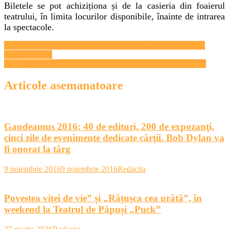
Biletele se pot achiziționa și de la casieria din foaierul
teatrului, în limita locurilor disponibile, înainte de intrarea
la spectacole.
Navigare
Eugen Uricaru la Biblioteca Academiei Romane. Conferinta si
lansari de carte
în
Expoziția Când materia devine memorie – Patrimoniu restaurat
articole
Articole asemanatoare
Gaudeamus 2016: 40 de edituri, 200 de expozanţi,
cinci zile de evenimente dedicate cărţii. Bob Dylan va
fi onorat la târg
9 noiembrie 2016
9 noiembrie 2016
Redactia
Povestea viței de vie” și „Rățușca cea urâtă”, în
weekend la Teatrul de Păpuși „Puck”