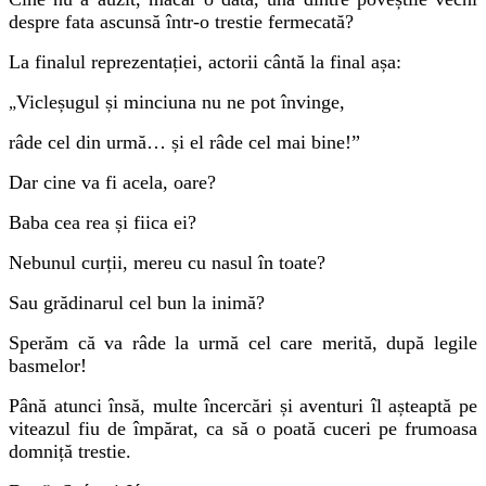
despre fata ascunsă într-o trestie fermecată?
La finalul reprezentației, actorii cântă la final așa:
Vicleșugul și minciuna nu ne pot învinge,
„
râde cel din urmă… și el râde cel mai bine!”
Dar cine va fi acela, oare?
Baba cea rea și fiica ei?
Nebunul curții, mereu cu nasul în toate?
Sau grădinarul cel bun la inimă?
Sperăm că va râde la urmă cel care merită, după legile
basmelor!
Până atunci însă, multe încercări și aventuri îl așteaptă pe
viteazul fiu de împărat, ca să o poată cuceri pe frumoasa
domniță trestie.