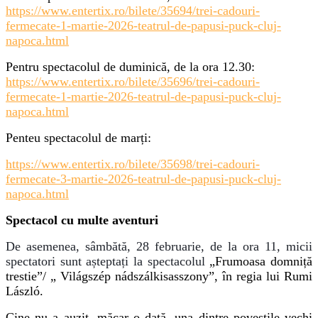
https://www.entertix.ro/bilete/35694/trei-cadouri-
fermecate-1-martie-2026-teatrul-de-papusi-puck-cluj-
napoca.html
Pentru spectacolul de duminică, de la ora 12.30:
https://www.entertix.ro/bilete/35696/trei-cadouri-
fermecate-1-martie-2026-teatrul-de-papusi-puck-cluj-
napoca.html
Penteu spectacolul de marți:
https://www.entertix.ro/bilete/35698/trei-cadouri-
fermecate-3-martie-2026-teatrul-de-papusi-puck-cluj-
napoca.html
Spectacol cu multe aventuri
De asemenea, sâmbătă, 28 februarie, de la ora 11, micii
spectatori sunt așteptați la spectacolul
„Frumoasa domniță
trestie”/ „ Világszép nádszálkisasszony”, în regia lui Rumi
László.
Cine nu a auzit, măcar o dată, una dintre poveștile vechi