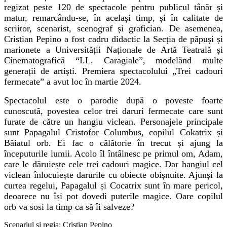
regizat peste 120 de spectacole pentru publicul tânăr și
matur, remarcându-se, în același timp, și în calitate de
scriitor, scenarist, scenograf și grafician. De asemenea,
Cristian Pepino a fost cadru didactic la Secția de păpuși și
marionete a Universității Naționale de Artă Teatrală și
Cinematografică “I.L. Caragiale”, modelând multe
generații de artiști. Premiera spectacolului „Trei cadouri
fermecate” a avut loc în martie 2024.
Spectacolul este o parodie după o poveste foarte
cunoscută, povestea celor trei daruri fermecate care sunt
furate de către un hangiu viclean. Personajele principale
sunt Papagalul Cristofor Columbus, copilul Cokatrix și
Băiatul orb. Ei fac o călătorie în trecut și ajung la
începuturile lumii. Acolo îl întâlnesc pe primul om, Adam,
care le dăruiește cele trei cadouri magice. Dar hangiul cel
viclean înlocuiește darurile cu obiecte obișnuite. Ajunși la
curtea regelui, Papagalul și Cocatrix sunt în mare pericol,
deoarece nu își pot dovedi puterile magice. Oare copilul
orb va sosi la timp ca să îi salveze?
Scenariul și regia: Cristian Pepino