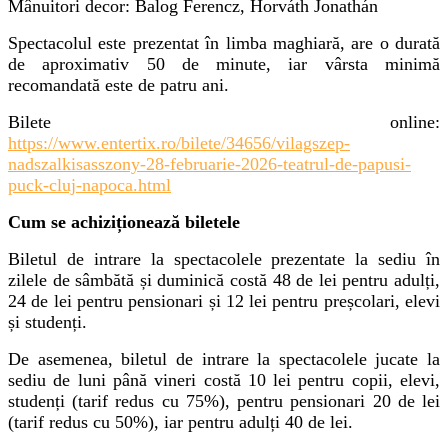
Mânuitori decor: Balog Ferencz, Horváth Jonathán
Spectacolul este prezentat în limba maghiară, are o durată
de aproximativ 50 de minute, iar vârsta minimă
recomandată este de patru ani.
Bilete online:
https://www.entertix.ro/bilete/34656/vilagszep-
nadszalkisasszony-28-februarie-2026-teatrul-de-papusi-
puck-cluj-napoca.html
Cum se achiziționează biletele
Biletul de intrare la spectacolele prezentate la sediu în
zilele de sâmbătă și duminică costă 48 de lei pentru adulți,
24 de lei pentru pensionari și 12 lei pentru preșcolari, elevi
și studenți.
De asemenea, biletul de intrare la spectacolele jucate la
sediu de luni până vineri costă 10 lei pentru copii, elevi,
studenți (tarif redus cu 75%), pentru pensionari 20 de lei
(tarif redus cu 50%), iar pentru adulți 40 de lei.