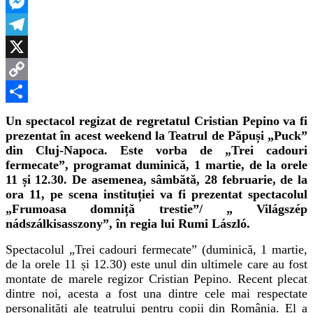
LinkedIn
de
Păpuși
Messenger
„Puck”
Telegram
X
Copy
Link
Partajează
Un spectacol regizat de regretatul Cristian Pepino va fi
prezentat în acest weekend la Teatrul de Păpuși „Puck”
din Cluj-Napoca. Este vorba de „Trei cadouri
fermecate”, programat duminică, 1 martie, de la orele
11 și 12.30. De asemenea, sâmbătă, 28 februarie, de la
ora 11, pe scena instituției va fi prezentat spectacolul
„Frumoasa domniță trestie”/ „ Világszép
nádszálkisasszony”, în regia lui Rumi László.
Spectacolul „Trei cadouri fermecate” (duminică, 1 martie,
de la orele 11 și 12.30) este unul din ultimele care au fost
montate de marele regizor Cristian Pepino. Recent plecat
dintre noi, acesta a fost una dintre cele mai respectate
personalități ale teatrului pentru copii din România. El a