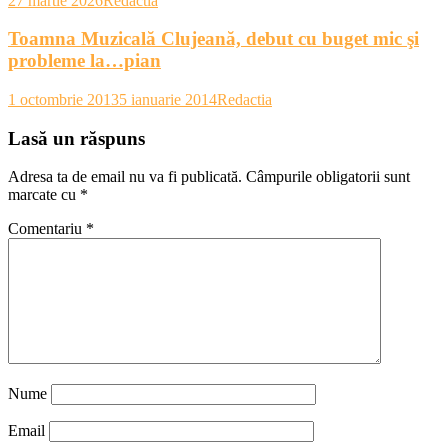
27 martie 2026
Redactia
Toamna Muzicală Clujeană, debut cu buget mic şi
probleme la…pian
1 octombrie 2013
5 ianuarie 2014
Redactia
Lasă un răspuns
Adresa ta de email nu va fi publicată.
Câmpurile obligatorii sunt
marcate cu
*
Comentariu
*
Nume
Email