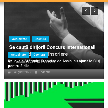
Cooltura
Actualitate
Co
dirijori! Concurs internațional!
UNTOLD 2026.
ițiile de înscriere
prima zi de f
Actualitate
Cooltura
Relicvele Sfântului Francisc de Assisi au ajuns la Cluj
2026
Redactia
7 august 2026
pentru 2 zile!
3 august 2026
Redactia