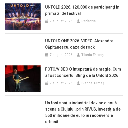
UNTOLD 2026. 120.000 de participanți în
prima zi de festival
7 august 2026
Redactia
UNTOLD ONE 2026. VIDEO. Alexandra
Căpitănescu, oaza de rock
7 august 2026
Tiberiu Fărcaş
FOTO/VIDEO O înțepătură de magie. Cum
a fost concertul Sting de la Untold 2026
7 august 2026
Bianca Tămaș
Un fost spațiu industrial devine o nouă
scenă a Clujului, prin RIVUS, investiția de
550 milioane de euro în reconversie
urbană