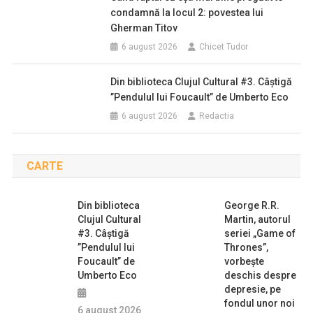
condamnă la locul 2: povestea lui
Gherman Titov
6 august 2026
Chicet Tudor
Din biblioteca Clujul Cultural #3. Câștigă
”Pendulul lui Foucault” de Umberto Eco
6 august 2026
Redactia
CARTE
Din biblioteca
George R.R.
Clujul Cultural
Martin, autorul
#3. Câștigă
seriei „Game of
”Pendulul lui
Thrones”,
Foucault” de
vorbeşte
Umberto Eco
deschis despre
depresie, pe
fondul unor noi
6 august 2026