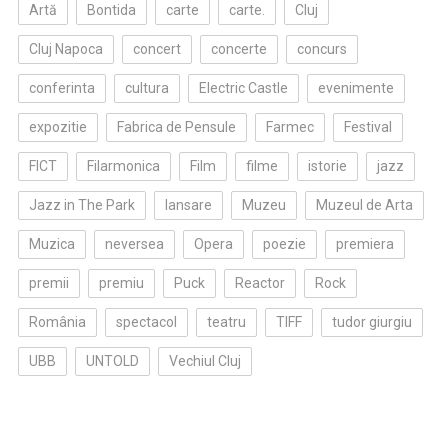
Artă
Bontida
carte
carte.
Cluj
Cluj Napoca
concert
concerte
concurs
conferinta
cultura
Electric Castle
evenimente
expozitie
Fabrica de Pensule
Farmec
Festival
FICT
Filarmonica
Film
filme
istorie
jazz
Jazz in The Park
lansare
Muzeu
Muzeul de Arta
Muzica
neversea
Opera
poezie
premiera
premii
premiu
Puck
Reactor
Rock
România
spectacol
teatru
TIFF
tudor giurgiu
UBB
UNTOLD
Vechiul Cluj