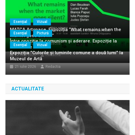
Esenţial
Vizual
MATCA Artspace. Expoziția ”What remains when the
Esenţial
Pictură
market goes silent?”
Între opoziție la comunism și aderare. Expoziție la
28 iulie 2026
Redactia
Esenţial
Vizual
Muzeul de Artă!
Expoziția ”Culorile și luminile comune a două lumi” la
22 iulie 2026
Redactia
Muzeul de Artă
21 iulie 2026
Redactia
ACTUALITATE