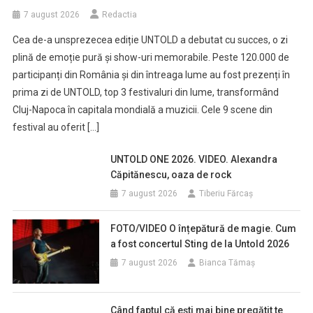
7 august 2026
Redactia
Cea de-a unsprezecea ediție UNTOLD a debutat cu succes, o zi
plină de emoție pură și show-uri memorabile. Peste 120.000 de
participanți din România și din întreaga lume au fost prezenți în
prima zi de UNTOLD, top 3 festivaluri din lume, transformând
Cluj-Napoca în capitala mondială a muzicii. Cele 9 scene din
festival au oferit […]
UNTOLD ONE 2026. VIDEO. Alexandra
Căpitănescu, oaza de rock
7 august 2026
Tiberiu Fărcaş
FOTO/VIDEO O înțepătură de magie. Cum
a fost concertul Sting de la Untold 2026
7 august 2026
Bianca Tămaș
Când faptul că ești mai bine pregătit te