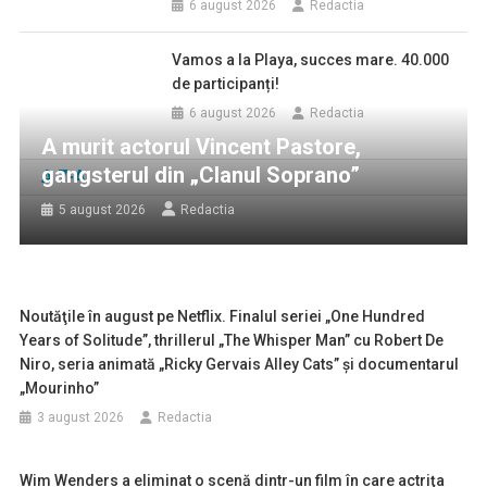
6 august 2026
Redactia
Vamos a la Playa, succes mare. 40.000
de participanți!
6 august 2026
Redactia
A murit actorul Vincent Pastore,
gangsterul din „Clanul Soprano”
A 7-A
5 august 2026
Redactia
Noutăţile în august pe Netflix. Finalul seriei „One Hundred
Years of Solitude”, thrillerul „The Whisper Man” cu Robert De
Niro, seria animată „Ricky Gervais Alley Cats” şi documentarul
„Mourinho”
3 august 2026
Redactia
Wim Wenders a eliminat o scenă dintr-un film în care actriţa