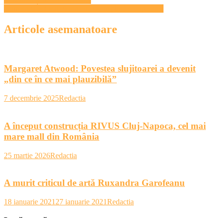
în
Cum arată actorul Florin Piersic în plină recuperare?
articole
Articole asemanatoare
Margaret Atwood: Povestea slujitoarei a devenit
„din ce în ce mai plauzibilă”
7 decembrie 2025
Redactia
A început construcția RIVUS Cluj-Napoca, cel mai
mare mall din România
25 martie 2026
Redactia
A murit criticul de artă Ruxandra Garofeanu
18 ianuarie 2021
27 ianuarie 2021
Redactia