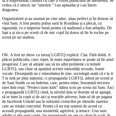
sa a impresionat, căldura cu care a vorbit publicului de asemenea. Se
vedea că e sincer, iar ”untolzii ” l-au aplaudat și i-au întors
dragostea.
Organizatorii și-au asumat pe cine aduc, știau perfect și își doreau să
vină Sam. A fost pentru prima oară în România și a plecat, cu
siguranță, cu o impresie bună pentru că stadionul a fost arhiplin. De
fapt a și zis-o pe scenă că de mic copil își dorea să fie în rochie pe
scenă pe un stadion.
OK. A fost un show cu mesaj LGBTQ explicit. Clar. Fără dubii. A
plăcut publicului, care, repet, în mare majoritatea se poate să fie unul
progresist. Care să adopte sau să nu aibă probleme cu temele
LGBTQ, sau chiar să aparțină acestei minorități sexuale, foarte
vocale. Deranjantă nu e minoritatea în sine, sociologii arată că e la 4-
5 la sută pe plan național, ci propaganda LGBTQ, adusă pe scenă și
de Sam Smith cu un îndemn, care, pentru mine, înseamnă trecerea
unei linii roșii: ”Protect trans kids” stătea scris pe scena lui Sam. Aici
e propagandă LGBTQ clară, la nivelul ăsta se dorește să se ajungă,
să se intre la copii și de aici și reacțiile adverse, hate-ul de pe pagina
de facebook Untold sau în subsolul cronicilor pe siteurile ziarelor
care au relalat concertul. Pentru că nu toți suntem de acord cu
această propagandă, una insistentă, agresivă, și tenace. Una sunt
adulții și alta sunt copiii. Iar propaganda nu are ce căuta în școli, în