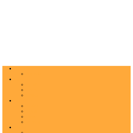
Actualitate
Agenda
Carte
Proză
Poezie
Critică
Spectacol
Teatru
Operă
Dans
Muzica
Vizual
Foto