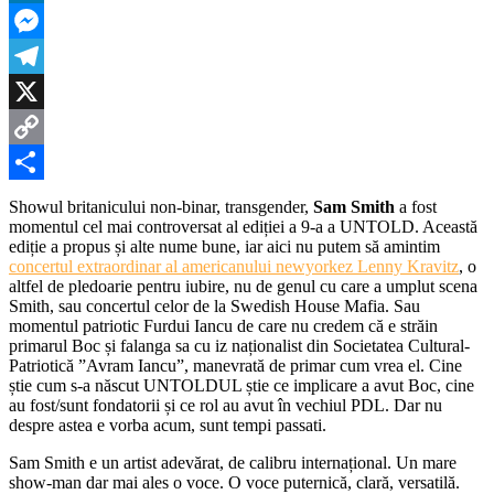
demo
LinkedIn
la
UNT
Messenger
Telegram
X
Copy
Link
Partajează
Showul britanicului non-binar, transgender,
Sam Smith
a fost
momentul cel mai controversat al ediției a 9-a a UNTOLD. Această
ediție a propus și alte nume bune, iar aici nu putem să amintim
concertul extraordinar al americanului newyorkez Lenny Kravitz
, o
altfel de pledoarie pentru iubire, nu de genul cu care a umplut scena
Smith, sau concertul celor de la Swedish House Mafia. Sau
momentul patriotic Furdui Iancu de care nu credem că e străin
primarul Boc și falanga sa cu iz naționalist din Societatea Cultural-
Patriotică ”Avram Iancu”, manevrată de primar cum vrea el. Cine
știe cum s-a născut UNTOLDUL știe ce implicare a avut Boc, cine
au fost/sunt fondatorii și ce rol au avut în vechiul PDL. Dar nu
despre astea e vorba acum, sunt tempi passati.
Sam Smith e un artist adevărat, de calibru internațional. Un mare
show-man dar mai ales o voce. O voce puternică, clară, versatilă.