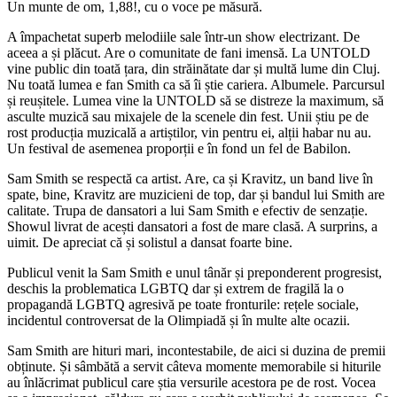
Un munte de om, 1,88!, cu o voce pe măsură.
A împachetat superb melodiile sale într-un show electrizant. De
aceea a și plăcut. Are o comunitate de fani imensă. La UNTOLD
vine public din toată țara, din străinătate dar și multă lume din Cluj.
Nu toată lumea e fan Smith ca să îi știe cariera. Albumele. Parcursul
și reușitele. Lumea vine la UNTOLD să se distreze la maximum, să
asculte muzică sau mixajele de la scenele din fest. Unii știu pe de
rost producția muzicală a artiștilor, vin pentru ei, alții habar nu au.
Un festival de asemenea proporții e în fond un fel de Babilon.
Sam Smith se respectă ca artist. Are, ca și Kravitz, un band live în
spate, bine, Kravitz are muzicieni de top, dar și bandul lui Smith are
calitate. Trupa de dansatori a lui Sam Smith e efectiv de senzație.
Showul livrat de acești dansatori a fost de mare clasă. A surprins, a
uimit. De apreciat că și solistul a dansat foarte bine.
Publicul venit la Sam Smith e unul tânăr și preponderent progresist,
deschis la problematica LGBTQ dar și extrem de fragilă la o
propagandă LGBTQ agresivă pe toate fronturile: rețele sociale,
incidentul controversat de la Olimpiadă și în multe alte ocazii.
Sam Smith are hituri mari, incontestabile, de aici si duzina de premii
obținute. Și sâmbătă a servit câteva momente memorabile si hiturile
au înlăcrimat publicul care știa versurile acestora pe de rost. Vocea