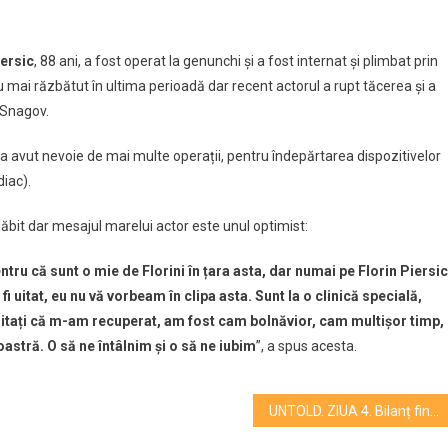
tajează
iersic
, 88 ani, a fost operat la genunchi și a fost internat și plimbat prin
 mai răzbătut în ultima perioadă dar recent actorul a rupt tăcerea și a
n Snagov.
are?
i a avut nevoie de mai multe operații, pentru îndepărtarea dispozitivelor
diac).
 slăbit dar mesajul marelui actor este unul optimist:
tru că sunt o mie de Florini în țara asta, dar numai pe Florin Piersic
ți fi uitat, eu nu vă vorbeam în clipa asta. Sunt la o clinică specială,
itați că m-am recuperat, am fost cam bolnăvior, cam multișor timp,
stră. O să ne întâlnim și o să ne iubim
”, a spus acesta.
UNTOLD. ZIUA 4. Bilanț final: 427.000 de participanți, conform organizatorilor. 25.000 abonamente vândute pentru ediția a 10-a!