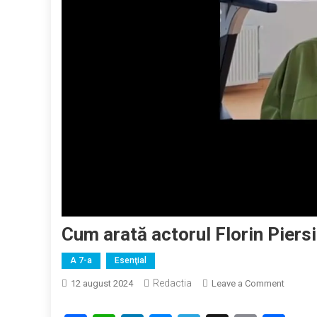
Cum arată actorul Florin Piersi
A 7-a
Esenţial
Redactia
on
12 august 2024
Leave a Comment
Cum
arată