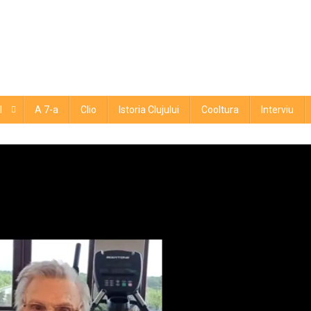
l
A 7-a
Clio
Istoria Clujului
Cooltura
Interviu