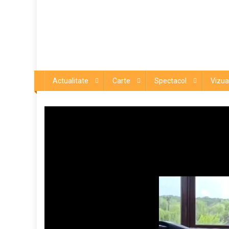
Actualitate
Carte
Spectacol
Vizua