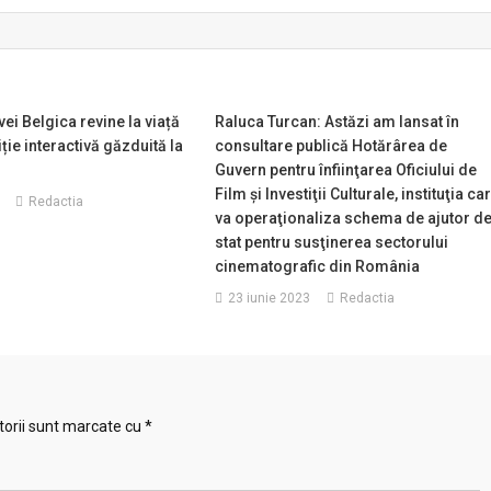
ei Belgica revine la viață
Raluca Turcan: Astăzi am lansat în
ție interactivă găzduită la
consultare publică Hotărârea de
Guvern pentru înfiinţarea Oficiului de
Film şi Investiţii Culturale, instituţia ca
Redactia
va operaţionaliza schema de ajutor d
stat pentru susţinerea sectorului
cinematografic din România
23 iunie 2023
Redactia
torii sunt marcate cu
*