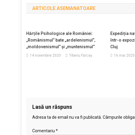
în
ARTICOLE ASEMANATOARE
articole
Hărțile Psihologice ale României:
Expediția nav
„Românismul” bate „ardelenismul”,
într-o expozi
„moldovenismul” și „muntenismul”
Cluj
14 noiembrie 2020
Tiberiu Fărcaş
16 mai 2025
Lasă un răspuns
Adresa ta de email nu va fi publicată.
Câmpurile obliga
Comentariu
*