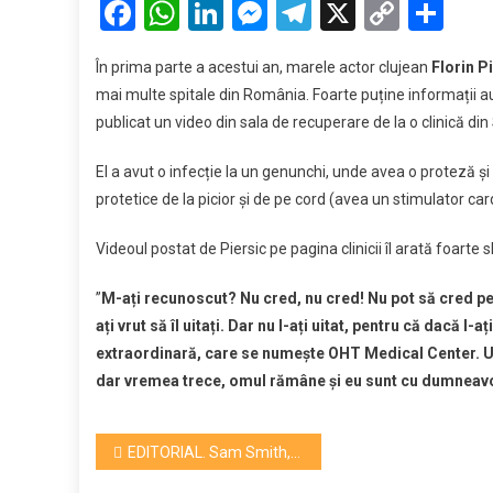
Facebook
WhatsApp
LinkedIn
Messenger
Telegram
X
Copy
Par
actorul
Link
Florin
În prima parte a acestui an, marele actor clujean
Florin P
Piersic
mai multe spitale din România. Foarte puține informații au
în
publicat un video din sala de recuperare de la o clinică di
plină
recuper
El a avut o infecție la un genunchi, unde avea o proteză ș
protetice de la picior și de pe cord (avea un stimulator car
Videoul postat de Piersic pe pagina clinicii îl arată foarte
”
M-ați recunoscut? Nu cred, nu cred! Nu pot să cred pen
ați vrut să îl uitați. Dar nu l-ați uitat, pentru că dacă l-a
extraordinară, care se numește OHT Medical Center. U
dar vremea trece, omul rămâne și eu sunt cu dumneavoa
Navigare
EDITORIAL. Sam Smith, înger și demon la UNTOLD