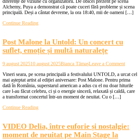
diferențe de viziune cu organizatorii. De obicei prezent pe scena
Stage
Alchemy, Puya a demonstrat că poate cuceri fără probleme și scena
la
principală. Deși a cântat devreme, la ora 18:40, mii de oameni […]
Untold:
“Mă
Continue Reading
bucur
că
toată
Post Malone la Untold: Un concert cu
lumea
cântă
suflet, emoție și multă naturalețe
versurile
cu
on
mine
9 august 2025
10 august 2025
Bianca Tămaș
Leave a Comment
Post
Vineri seara, pe scena principală a festivalului UNTOLD, a urcat cel
Malone
mai așteptat artist al ediției aniversare: Post Malone. Pentru prima
la
dată în România, superstarul american a adus cu el nu doar hiturile
Untold:
care l-au făcut celebru, ci și o energie sinceră, relaxată și caldă, care
Un
a transformat concertul într-un moment de neuitat. Cu o […]
concert
cu
Continue Reading
suflet,
emoție
și
VIDEO Delia, între euforie și nostalgie:
multă
naturale
moment de neuitat pe Main Stage la