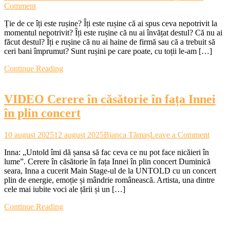
on
Comment
CRONICĂ.
Ție de ce îți este rușine? Îți este rușine că ai spus ceva nepotrivit la
9
momentul nepotrivit? Îți este rușine că nu ai învățat destul? Că nu ai
rușini
făcut destul? Îți e rușine că nu ai haine de firmă sau că a trebuit să
și
ceri bani împrumut? Sunt rușini pe care poate, cu toții le-am […]
alte
tablouri
Continue Reading
scandaloase
din
istoria
VIDEO Cerere în căsătorie în fața Innei
recentă
a
în plin concert
României
on
10 august 2025
12 august 2025
Bianca Tămaș
Leave a Comment
VIDE
Inna: „Untold îmi dă șansa să fac ceva ce nu pot face nicăieri în
Cerer
lume”. Cerere în căsătorie în fața Innei în plin concert Duminică
în
seara, Inna a cucerit Main Stage-ul de la UNTOLD cu un concert
căsăto
plin de energie, emoție și mândrie românească. Artista, una dintre
în
cele mai iubite voci ale țării și un […]
fața
Innei
Continue Reading
în
plin
concer