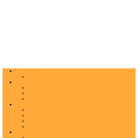
Actualitate
Agenda
Carte
Proză
Poezie
Critică
Spectacol
Teatru
Operă
Dans
Muzica
Vizual
Foto