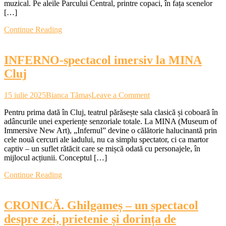
muzical. Pe aleile Parcului Central, printre copaci, în fața scenelor
trecut.
[…]
Zeci
de
Continue Reading
mii
de
oameni
INFERNO-spectacol imersiv la MINA
s-
au
Cluj
adunat
în
on
Parcul
15 iulie 2025
Bianca Tămaș
Leave a Comment
INFERNO-
Central
Pentru prima dată în Cluj, teatrul părăsește sala clasică și coboară în
spectacol
adâncurile unei experiențe senzoriale totale. La MINA (Museum of
imersiv
Immersive New Art), „Infernul” devine o călătorie halucinantă prin
la
cele nouă cercuri ale iadului, nu ca simplu spectator, ci ca martor
MINA
captiv – un suflet rătăcit care se mișcă odată cu personajele, în
Cluj
mijlocul acțiunii. Conceptul […]
Continue Reading
CRONICĂ. Ghilgameș – un spectacol
despre zei, prietenie și dorința de