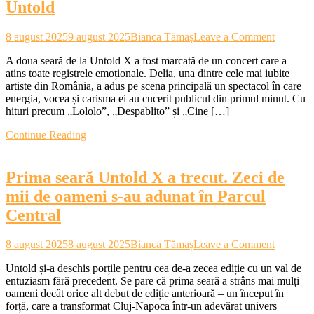
Untold
on
8 august 2025
9 august 2025
Bianca Tămaș
Leave a Comment
VIDEO
A doua seară de la Untold X a fost marcată de un concert care a
Delia,
atins toate registrele emoționale. Delia, una dintre cele mai iubite
între
artiste din România, a adus pe scena principală un spectacol în care
euforie
energia, vocea și carisma ei au cucerit publicul din primul minut. Cu
și
hituri precum „Lololo”, „Despablito” și „Cine […]
nostalgie
moment
Continue Reading
de
neuitat
pe
Prima seară Untold X a trecut. Zeci de
Main
Stage
mii de oameni s-au adunat în Parcul
la
Central
Untold
on
8 august 2025
8 august 2025
Bianca Tămaș
Leave a Comment
Prima
Untold și-a deschis porțile pentru cea de-a zecea ediție cu un val de
seară
entuziasm fără precedent. Se pare că prima seară a strâns mai mulți
Untold
oameni decât orice alt debut de ediție anterioară – un început în
X
forță, care a transformat Cluj-Napoca într-un adevărat univers
a