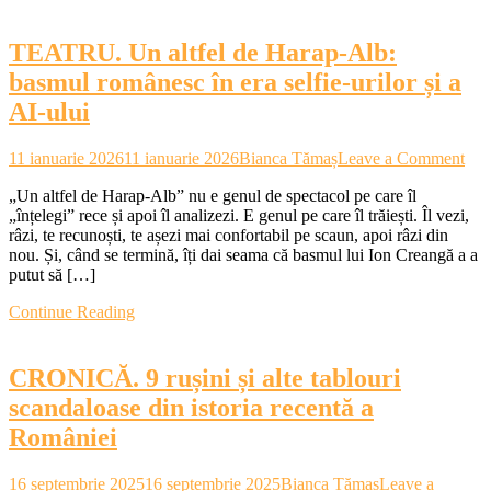
anatomia
unei
TEATRU. Un altfel de Harap-Alb:
tăceri
complice
basmul românesc în era selfie-urilor și a
AI-ului
on
11 ianuarie 2026
11 ianuarie 2026
Bianca Tămaș
Leave a Comment
TE
„Un altfel de Harap-Alb” nu e genul de spectacol pe care îl
Un
„înțelegi” rece și apoi îl analizezi. E genul pe care îl trăiești. Îl vezi,
altf
râzi, te recunoști, te așezi mai confortabil pe scaun, apoi râzi din
de
nou. Și, când se termină, îți dai seama că basmul lui Ion Creangă a a
Har
putut să […]
Alb
bas
Continue Reading
rom
în
era
CRONICĂ. 9 rușini și alte tablouri
self
uril
scandaloase din istoria recentă a
și
României
a
AI-
ului
16 septembrie 2025
16 septembrie 2025
Bianca Tămaș
Leave a