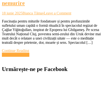
nemurire
on
18 iunie 2025
Bianca Tămaș
Leave a Comment
CRONICĂ.
Fascinația pentru miturile fondatoare și pentru profunzimile
Ghilgameș
sufletului uman capătă o formă ritualică în spectacolul regizat de
–
Ҫağlar Yiğitoğulları, inspirat de Epopeea lui Ghilgameș. Pe scena
un
Teatrului Național Cluj, povestea semi-zeului din Uruk devine mai
spectacol
mult decât o relatare a unei civilizații uitate — este o meditație
despre
teatrală despre prietenie, dor, moarte și sens. Spectacolul […]
zei,
prietenie
Continue Reading
și
Navigare
Articole mai vechi
dorința
de
în
nemurire
articole
Urmărește-ne pe Facebook