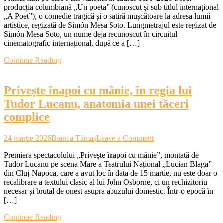
producția columbiană „Un poeta” (cunoscut și sub titlul internațional
poeta”,
„A Poet”), o comedie tragică și o satiră mușcătoare la adresa lumii
o
artistice, regizată de Simón Mesa Soto. Lungmetrajul este regizat de
satiră
Simón Mesa Soto, un nume deja recunoscut în circuitul
amară
cinematografic internațional, după ce a […]
despre
artă
Continue Reading
și
privilegii
Privește înapoi cu mânie, în regia lui
Tudor Lucanu, anatomia unei tăceri
complice
on
24 martie 2026
Bianca Tămaș
Leave a Comment
Privește
Premiera spectacolului „Privește înapoi cu mânie”, montată de
înapoi
Tudor Lucanu pe scena Mare a Teatrului Național „Lucian Blaga”
cu
din Cluj-Napoca, care a avut loc în data de 15 martie, nu este doar o
mânie,
recalibrare a textului clasic al lui John Osborne, ci un rechizitoriu
în
necesar și brutal de onest asupra abuzului domestic. Într-o epocă în
regia
[…]
lui
Tudor
Continue Reading
Lucanu,