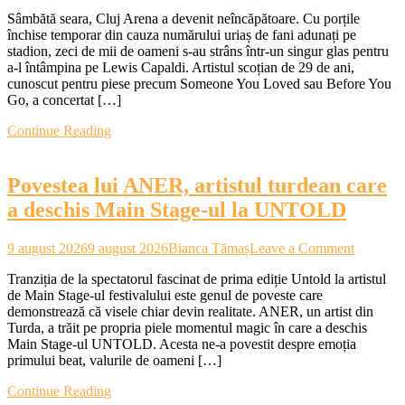
Lewis
Sâmbătă seara, Cluj Arena a devenit neîncăpătoare. Cu porțile
Capaldi
închise temporar din cauza numărului uriaș de fani adunați pe
la
stadion, zeci de mii de oameni s-au strâns într-un singur glas pentru
Untold:
a-l întâmpina pe Lewis Capaldi. Artistul scoțian de 29 de ani,
muzică
cunoscut pentru piese precum Someone You Loved sau Before You
de
Go, a concertat […]
suflet,
umor
Continue Reading
și
promisiunea
întoarcerii
Povestea lui ANER, artistul turdean care
în
România
a deschis Main Stage-ul la UNTOLD
on
9 august 2026
9 august 2026
Bianca Tămaș
Leave a Comment
Povestea
Tranziția de la spectatorul fascinat de prima ediție Untold la artistul
lui
de Main Stage-ul festivalului este genul de poveste care
ANER,
demonstrează că visele chiar devin realitate. ANER, un artist din
artistul
Turda, a trăit pe propria piele momentul magic în care a deschis
turdean
Main Stage-ul UNTOLD. Acesta ne-a povestit despre emoția
care
primului beat, valurile de oameni […]
a
deschis
Continue Reading
Main