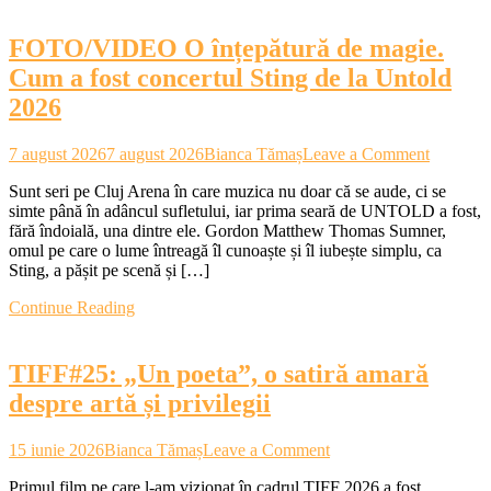
Stage-
ul
FOTO/VIDEO O înțepătură de magie.
la
UNTOL
Cum a fost concertul Sting de la Untold
2026
on
7 august 2026
7 august 2026
Bianca Tămaș
Leave a Comment
FOTO/
Sunt seri pe Cluj Arena în care muzica nu doar că se aude, ci se
O
simte până în adâncul sufletului, iar prima seară de UNTOLD a fost,
înțepătur
fără îndoială, una dintre ele. Gordon Matthew Thomas Sumner,
de
omul pe care o lume întreagă îl cunoaște și îl iubește simplu, ca
magie.
Sting, a pășit pe scenă și […]
Cum
a
Continue Reading
fost
concertu
Sting
TIFF#25: „Un poeta”, o satiră amară
de
la
despre artă și privilegii
Untold
2026
on
15 iunie 2026
Bianca Tămaș
Leave a Comment
TIFF#25:
Primul film pe care l-am vizionat în cadrul TIFF 2026 a fost
„Un