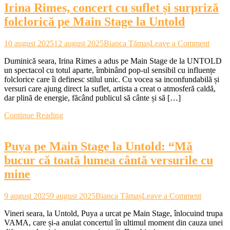
Irina Rimes, concert cu suflet și surpriză
folclorică pe Main Stage la Untold
on
10 august 2025
12 august 2025
Bianca Tămaș
Leave a Comment
Irina
Duminică seara, Irina Rimes a adus pe Main Stage de la UNTOLD
Rimes
un spectacol cu totul aparte, îmbinând pop-ul sensibil cu influențe
concer
folclorice care îi definesc stilul unic. Cu vocea sa inconfundabilă și
cu
versuri care ajung direct la suflet, artista a creat o atmosferă caldă,
suflet
dar plină de energie, făcând publicul să cânte și să […]
și
surpri
Continue Reading
folclo
pe
Main
Puya pe Main Stage la Untold: “Mă
Stage
la
bucur că toată lumea cântă versurile cu
Untol
mine
on
9 august 2025
9 august 2025
Bianca Tămaș
Leave a Comment
Puya
Vineri seara, la Untold, Puya a urcat pe Main Stage, înlocuind trupa
pe
VAMA, care și-a anulat concertul în ultimul moment din cauza unei
Main