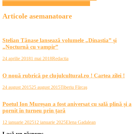
în
Concert Teodora Iacob & The White Notes
articole
Articole asemanatoare
Stelian Tănase lansează volumele „Dinastia” și
„Nocturnă cu vampir”
24 aprilie 2018
1 mai 2018
Redactia
O nouă rubrică pe clujulcultural.ro ! Cartea zilei !
24 august 2015
25 august 2015
Tiberiu Fărcaş
Poetul Ion Mureșan a fost aniversat cu sală plină și a
pornit în turneu prin țară
12 ianuarie 2025
12 ianuarie 2025
Elena Gadalean
Lasă un răspuns