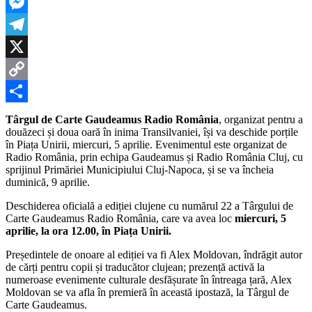
LinkedIn
Carte
Gaudeamus
Messenger
Radio
România
Telegram
#22
X
Copy
Link
Partajează
Târgul de Carte Gaudeamus Radio România
, organizat pentru a
douăzeci și doua oară în inima Transilvaniei, își va deschide porțile
în Piața Unirii, miercuri, 5 aprilie. Evenimentul este organizat de
Radio România, prin echipa Gaudeamus și Radio România Cluj, cu
sprijinul Primăriei Municipiului Cluj-Napoca, și se va încheia
duminică, 9 aprilie.
Deschiderea oficială a ediției clujene cu numărul 22 a Târgului de
Carte Gaudeamus Radio România, care va avea loc
miercuri, 5
aprilie, la ora 12.00, în Piața Unirii.
Președintele de onoare al ediției va fi Alex Moldovan, îndrăgit autor
de cărți pentru copii și traducător clujean; prezență activă la
numeroase evenimente culturale desfășurate în întreaga țară, Alex
Moldovan se va afla în premieră în această ipostază, la Târgul de
Carte Gaudeamus.