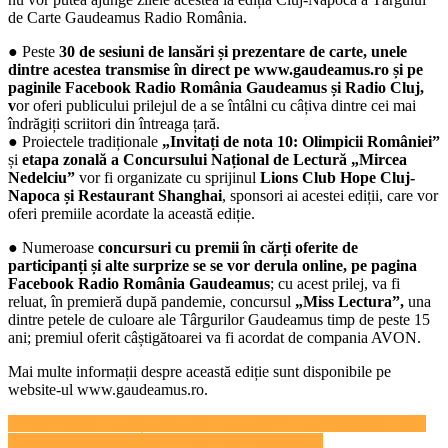
de Carte Gaudeamus Radio România.
● Peste
30 de sesiuni de lansări și prezentare de carte, unele
dintre acestea transmise în direct pe www.gaudeamus.ro și pe
paginile Facebook Radio România Gaudeamus și Radio Cluj,
v
or oferi publicului prilejul de a se întâlni cu câțiva dintre cei mai
îndrăgiți scriitori din întreaga țară.
● Proiectele tradiționale
„Invitați de nota 10: Olimpicii României”
și
etapa zonală a Concursului Național de Lectură „Mircea
Nedelciu”
vor fi organizate cu sprijinul
Lions Club Hope Cluj-
Napoca și Restaurant Shanghai
, sponsori ai acestei ediții, care vor
oferi premiile acordate la această ediție.
● Numeroase
concursuri cu premii în cărți oferite de
participanți și alte surprize se se vor derula online, pe pagina
Facebook Radio România Gaudeamus
; cu acest prilej, va fi
reluat, în premieră după pandemie, concursul
„Miss Lectura”,
una
dintre petele de culoare ale Târgurilor Gaudeamus timp de peste 15
ani; premiul oferit câștigătoarei va fi acordat de compania AVON.
Mai multe informații despre această ediție sunt disponibile pe
website-ul www.gaudeamus.ro.
Navigare
VIDEO Trupa Hara și-a lansat cea mai nouă piesă, ”Noapte albă”.
Videoclip filmat la Cluj, cu peste 6.000 de oameni