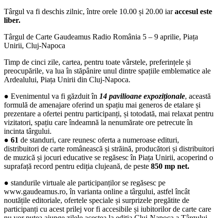
Târgul va fi deschis zilnic, între orele 10.00 și 20.00 iar
accesul este
liber.
Târgul de Carte Gaudeamus Radio România 5 – 9 aprilie, Piața
Unirii, Cluj-Napoca
Timp de cinci zile, cartea, pentru toate vârstele, preferințele și
preocupările, va lua în stăpânire unul dintre spațiile emblematice ale
Ardealului, Piața Unirii din Cluj-Napoca.
● Evenimentul va fi găzduit în
14 pavilioane expoziționale
, această
formulă de amenajare oferind un spațiu mai generos de etalare și
prezentare a ofertei pentru participanți, și totodată, mai relaxat pentru
vizitatori, spațiu care îndeamnă la nenumărate ore petrecute în
incinta târgului.
●
61
de standuri, care reunesc oferta a numeroase edituri,
distribuitori de carte românească și străină, producători și distribuitori
de muzică și jocuri educative se regăsesc în Piața Unirii, acoperind o
suprafață record pentru ediția clujeană, de peste
850 mp net.
● standurile virtuale ale participanților se regăsesc pe
www.gaudeamus.ro, în varianta online a târgului, astfel încât
noutățile editoriale, ofertele speciale și surprizele pregătite de
participanți cu acest prilej vor fi accesibile și iubitorilor de carte care
nu vor putea ajunge zilele acestea la ediția Cluj-Napoca a Târgului