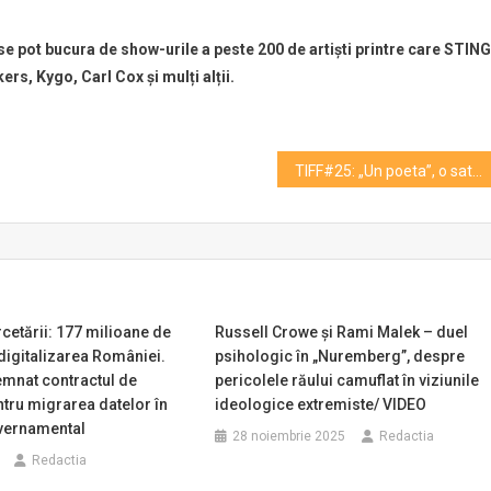
e pot bucura de show-urile a peste 200 de artiști printre care STING
s, Kygo, Carl Cox și mulți alții.
TIFF#25: „Un poeta”, o satiră amară despre artă și privilegii
rcetării: 177 milioane de
Russell Crowe şi Rami Malek – duel
digitalizarea României.
psihologic în „Nuremberg”, despre
emnat contractul de
pericolele răului camuflat în viziunile
ntru migrarea datelor în
ideologice extremiste/ VIDEO
vernamental
28 noiembrie 2025
Redactia
Redactia