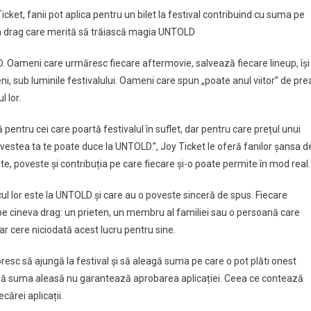
cket, fanii pot aplica pentru un bilet la festival contribuind cu suma pe
va drag care merită să trăiască magia UNTOLD
. Oameni care urmăresc fiecare aftermovie, salvează fiecare lineup, își
eni, sub luminile festivalului. Oameni care spun „poate anul viitor” de pre
l lor.
ă pentru cei care poartă festivalul în suflet, dar pentru care prețul unui
 Povestea ta te poate duce la UNTOLD.”, Joy Ticket le oferă fanilor șansa d
te, poveste și contribuția pe care fiecare și-o poate permite în mod real.
cul lor este la UNTOLD și care au o poveste sinceră de spus. Fiecare
e cineva drag: un prieten, un membru al familiei sau o persoană care
r cere niciodată acest lucru pentru sine.
 doresc să ajungă la festival și să aleagă suma pe care o pot plăti onest
însă suma aleasă nu garantează aprobarea aplicației. Ceea ce contează
cărei aplicații.