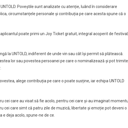
 UNTOLD. Poveștile sunt analizate cu atenție, luând în considerare
lica, circumstanțele personale și contribuția pe care acesta spune că o
licantul poate primi un Joy Ticket gratuit, integral acoperit de festival
ungă la UNTOLD, indiferent de unde vin sau cât își permit să plătească.
estea lor sau povestea persoanei pe care o nominalizează și pot trimite
.
povestea, alege contribuția pe care o poate susține, iar echipa UNTOLD
ru cei care au visat să fie acolo, pentru cei care și-au imaginat momentu
tru cei care simt că patru zile de muzică, libertate și emoție pot deveni o
ta e deja acolo, spune-ne de ce.