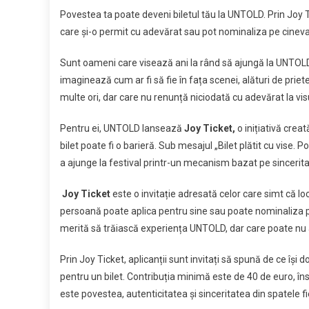
Link
Ticket:
Povestea ta poate deveni biletul tău la UNTOLD. Prin Joy Ti
biletul
care și-o permit cu adevărat sau pot nominaliza pe cine
plătit
cu
Sunt oameni care visează ani la rând să ajungă la UNTOLD
vise,
imaginează cum ar fi să fie în fața scenei, alături de priet
pentru
multe ori, dar care nu renunță niciodată cu adevărat la visu
cei
care
Pentru ei, UNTOLD lansează
Joy Ticket,
o inițiativă creat
își
bilet poate fi o barieră. Sub mesajul „Bilet plătit cu vise.
doresc
să
a ajunge la festival printr-un mecanism bazat pe sincerita
ajungă
la
Joy Ticket
este o invitație adresată celor care simt că lo
festival
persoană poate aplica pentru sine sau poate nominaliza p
merită să trăiască experiența UNTOLD, dar care poate nu a
Prin Joy Ticket, aplicanții sunt invitați să spună de ce își
pentru un bilet. Contribuția minimă este de 40 de euro, 
este povestea, autenticitatea și sinceritatea din spatele fie