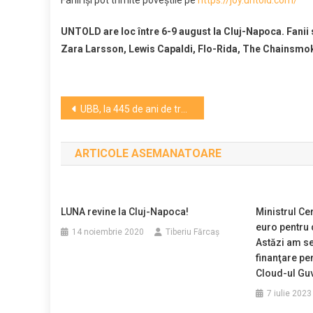
Fanii își pot trimite poveștile pe
https://joy.untold.com/
UNTOLD are loc între 6-9 august la Cluj-Napoca. Fanii s
Zara Larsson, Lewis Capaldi, Flo-Rida, The Chainsmoker
Navigare
UBB, la 445 de ani de tradiție academică, și Universitatea din Viena își reafirmă parteneriatul pentru cultură-știință-inovație
în
ARTICOLE ASEMANATOARE
articole
LUNA revine la Cluj-Napoca!
Ministrul Ce
euro pentru 
14 noiembrie 2020
Tiberiu Fărcaş
Astăzi am s
finanţare pe
Cloud-ul Gu
7 iulie 2023