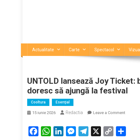
Actualitate
Carte
Spectacol
Vizua
UNTOLD lansează Joy Ticket: bil
doresc să ajungă la festival
Cooltura
Esenţial
Redactia
on
15 iunie 2026
Leave a Comment
UNTOL
lanseaz
Facebook
WhatsApp
LinkedIn
Messenger
Telegram
X
Copy
Par
Joy