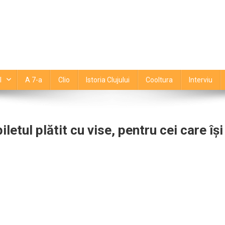
l
A 7-a
Clio
Istoria Clujului
Cooltura
Interviu
etul plătit cu vise, pentru cei care își
D
ă
tajează