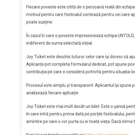
Fiecare poveste este citită de o persoană reală din echipa
motivul pentru care festivalul contează pentru cei care ap
poate susține.
În cazul în care o poveste impresionează echipa UNTOLD, ap
indiferent de suma selectată inițial.
Joy Ticket este deschis tuturor celor care își doresc să aj
Aplicanții pot completa formularul dedicat, pot spune pov
contribuția pe care o consideră potrivită pentru situația lor
Procesul este simplu și transparent. Aplicantul își spune 
analizează fiecare aplicație.
Joy Ticket este mai mult decât un bilet. Este o șansă pent
în care intră pentru prima dată pe porțile festivalului, pen
amintire pe care o vor purta cu ei toată viața. Dacă inima 