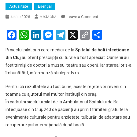
Actualitate
Esenţial
Redactia
on
4 iulie 2026
Leave a Comment
Medicii
din
Facebook
WhatsApp
LinkedIn
Messenger
Telegram
X
Copy
Partaje
Cluj
Link
prescriu
Proiectul pilot prin care medicii de la
Spitalul de boli infecțioase
cultură
din Cluj
au oferit prescripții culturale a fost apreciat. Oamenii au
pe
fost trimiși de doctor la muzeu, teatru sau operă, iar starea lor s-a
rețetă.
îmbunătățit, informează stirileprotv.ro.
Pacienții
sunt
Pentru că rezultatele au fost bune, aceste rețete vor reveni din
trimiși
la
toamnă cu ajutorul mai multor instituții din oraș.
teatru
În cadrul proiectului pilot de la Ambulatoriul Spitalului de Boli
și
infecțioase din Cluj, 240 de pacienți au primit trimiteri gratuite la
muzeu
evenimente culturale pentru anxietate, tulburări de adaptare sau
pentru
recuperare psiho-emoțională după boală.
reducerea
anxietății