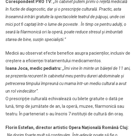
Corespondent PRO TV:
„În cabinet putem primi o rețetă medicală
în fuctie de diagnostic, dar și o prescripție culturală. Practic, asta
înseamnă intrări gratuite la spectacolele teatrul de păpuși, unde cei
mici pot fi captați într-o lume de poveste . În timp ce pentru adulți, o
seară la filarmonică ori la operă, poate reduce stresul și imbuntati
starea de bine, susțin specialiștii.”
Medicii au observat efecte benefice asupra pacienților, inclusiv de
creștere a eficienței tratamentului medicamentos.
Ioana Joca, medic pediatru:
„Îmi vine în minte un băiețel de 11 ani,
se prezenta recurent în cabinetul meu pentru dureri abdominale și
petrecerea timpului împreună cu mama într-un mediu cultural a avut
un rol vindecător”.
O prescripție culturală echivalează cu bilete gratuite o dată pe
lună, timp de jumătate de an, la operă, muzee, filarmonică sau
teatru. În parteneriat s-au înscris 7 instituții de cultură din oraș.
Florin Estefan, director artistic Opera Națională Română Cluj:
„Ne dorim foarte mult să continuăm. Într-adevăr poate să fie o