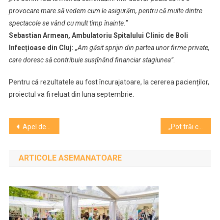
provocare mare să vedem cum le asigurăm, pentru că multe dintre
spectacole se vând cu mult timp înainte.”
Sebastian Armean, Ambulatoriu Spitalului Clinic de Boli
Infecțioase din Cluj:
„Am găsit sprijin din partea unor firme private,
care doresc să contribuie susțînând financiar stagiunea”
.
Pentru că rezultatele au fost încurajatoare, la cererea pacienților,
proiectul va fi reluat din luna septembrie.
Navigare
Apel de proiecte prin intermediul Schemei de ajutor de minimis pentru sectorul cultural independent privind finanţarea nerambursabilă a proiectelor culturale
„Pot trăi cu asta, într-o oarecare măsură”. Un actor premiat cu un Oscar onorific a dezvăluit că suferă de Alzheimer
în
ARTICOLE ASEMANATOARE
articole