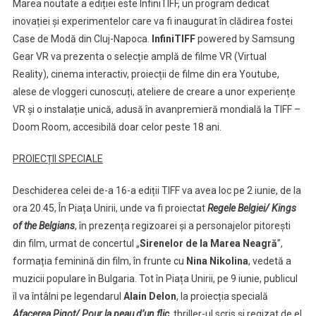
Marea noutate a ediției este InfiniTIFF, un program dedicat
inovației și experimentelor care va fi inaugurat în clădirea fostei
Case de Modă din Cluj-Napoca.
InfiniTIFF
powered by Samsung
Gear VR va prezenta o selecție amplă de filme VR (Virtual
Reality), cinema interactiv, proiecții de filme din era Youtube,
alese de vloggeri cunoscuți, ateliere de creare a unor experiențe
VR și o instalație unică, adusă în avanpremieră mondială la TIFF –
Doom Room, accesibilă doar celor peste 18 ani.
PROIECȚII SPECIALE
Deschiderea celei de-a 16-a ediții TIFF va avea loc pe 2 iunie, de la
ora 20.45, În Piața Unirii, unde va fi proiectat
Regele Belgiei/ Kings
of the Belgians
, în prezența regizoarei și a personajelor pitorești
din film, urmat de concertul „
Sirenelor de la Marea Neagră
’’,
formația feminină din film, în frunte cu
Nina Nikolina
, vedetă a
muzicii populare în Bulgaria. Tot în Piața Unirii, pe 9 iunie, publicul
îl va întâlni pe legendarul
Alain Delon
, la proiecția specială
Afacerea Pigot/ Pour la peau d’un flic
, thriller-ul scris și regizat de el