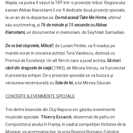
Wajda, va putea fi văzut la TIFF într-o proiecție-tribut. Regizorului
iranian Abbas Kiarostami îi vor fi dedicate două proiecții speciale,
la un an de la dispariția sa:
Du-mă acasă/Take Me Home,
ultimul
său scurtmetraj, și
76 de minute și 15 secunde cu Abbas
Kiarostami,
un documentar
in memoriam,
de Seyfolah Samadian.
De ce bat clopotele, Mitică?
,
de Lucian Pintilie, va fi readus pe
marele ecran în onoarea actriței Tora Vasilescu, distinsă cu
Premiul de Excelență. Un alt film în care a jucat actrița,
Să mori
rănit din dragoste de viață
(1983), de Mircea Veroiu, va fi proiectat
în prezența echipei. De o proiecție specială se va bucura și
versiunea necenzurată cu
Suta de lei
, a lui Mircea Săucan.
CONCERTE & EVENIMENTE SPECIALE
Trei dintre bisericile din Cluj-Napoca vor găzdui evenimente
muzicale speciale.
Thierry Escaich
, desemnat de patru ori
Compozitorul anului în Franța, în cadrul competiției
Victoires de la
Musique
, va acompania live, la orga Bisericii Romano-Catolice,