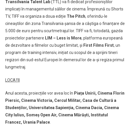
Transilvania Talent Lab
(TTL) va fi dedicat profesioniștilor
implicați în managementul sălilor de cinema. Împreună cu Shorts
TV, TIFF va organiza a doua ediție
The Pitch
, oferindu-le
cineaștilor din zona Transilvania șansa de a câștiga o finanțare de
5.000 de euro pentru scurtmetrajul lor. TIFF va fi, totodată, gazda
proiectelor partenere
LIM – Less is More
, platforma europeană
de dezvoltare a filmelor cu buget limitat, și
First Films First
, un
program de training intensiv, inițiat cu scopul de a sprijini tineri
regizori din sud-estul Europei în demersul lor de a-și regiza primul
lungmetraj.
LOCAȚII
Anul acesta, proiecțiile vor avea loc în
Piața Unirii, Cinema Florin
Piersic, Cinema Victoria, Cercul Militar, Casa de Cultură a
Studenților, Universitatea Sapienția, Cinema Dacia, Cinema
City Iulius, Someș Open Air, Cinema Mărăști, Institutul
Francez, Urania Palace
.