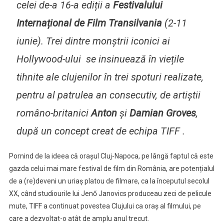
celei de-a 16-a ediții a
Festivalului
Internațional de Film Transilvania
(2-11
iunie). Trei dintre monștrii iconici ai
Hollywood-ului se insinuează în viețile
tihnite ale clujenilor în trei spoturi realizate,
pentru al patrulea an consecutiv, de artiștii
româno-britanici
Anton
și
Damian Groves
,
după un concept creat de echipa TIFF .
Pornind de la ideea că orașul Cluj-Napoca, pe lângă faptul că este
gazda celui mai mare festival de film din România, are potențialul
de a (re)deveni un uriaș platou de filmare, ca la începutul secolul
XX, când studiourile lui Jenő Janovics produceau zeci de pelicule
mute, TIFF a continuat povestea Clujului ca oraș al filmului, pe
care a dezvoltat-o atât de amplu anul trecut.