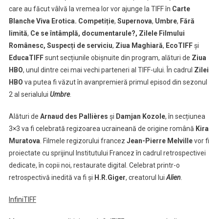
care au făcut vâlvă la vremea lor vor ajunge la TIFF în
Carte
Blanche Viva Erotica.
Competiție
,
Supernova
,
Umbre
,
Fără
limită
,
Ce se întâmplă, documentarule?,
Zilele Filmului
Românesc, Suspecți de serviciu
,
Ziua Maghiară
,
EcoTIFF
și
EducaTIFF
sunt secțiunile obișnuite din program, alături de
Ziua
HBO
, unul dintre cei mai vechi parteneri al TIFF-ului. În cadrul
Zilei
HBO
va putea fi văzut în avanpremieră primul episod din sezonul
2 al serialului
Umbre
.
Alături de
Arnaud des Pallières
și
Damjan Kozole
, în secțiunea
3×3 va fi celebrată regizoarea ucraineană de origine română
Kira
Muratova
. Filmele regizorului francez
Jean-Pierre Melville
vor fi
proiectate cu sprijinul Institutului Francez în cadrul retrospectivei
dedicate, în copii noi, restaurate digital. Celebrat printr-o
retrospectivă inedită va fi și
H.R.Giger
, creatorul lui
Alien
.
InfiniTIFF