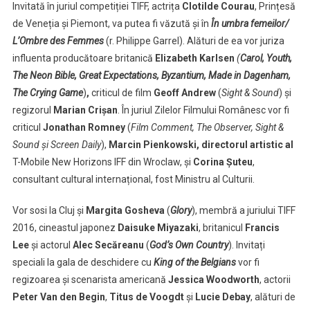
Invitată în juriul competiției TIFF, actrița
Clotilde Courau
, Prințesă
de Veneția și Piemont, va putea fi văzută și în
În umbra femeilor/
L’Ombre des Femmes
(r. Philippe Garrel). Alături de ea vor juriza
influenta producătoare britanică
Elizabeth Karlsen
(
Carol, Youth,
The Neon Bible, Great Expectations, Byzantium, Made in Dagenham,
The Crying Game
)
,
criticul de film
Geoff Andrew
(
Sight & Sound
) și
regizorul
Marian Crișan
. În juriul Zilelor Filmului Românesc vor fi
criticul
Jonathan Romney
(
Film Comment, The Observer, Sight &
Sound și Screen Daily
),
Marcin Pienkowski
, directorul artistic al
T-Mobile New Horizons IFF din Wroclaw, și
Corina Șuteu
,
consultant cultural internațional, fost Ministru al Culturii.
Vor sosi la Cluj și
Margita Gosheva
(
Glory
), membră a juriului TIFF
2016, cineastul japonez
Daisuke Miyazaki
, britanicul
Francis
Lee
și actorul
Alec Secăreanu
(
God
’s Own Country
). Invitați
speciali la gala de deschidere cu
King of the Belgians
vor fi
regizoarea și scenarista americană
Jessica Woodworth
, actorii
Peter Van den Begin
,
Titus de Voogdt
și
Lucie Debay
, alături de