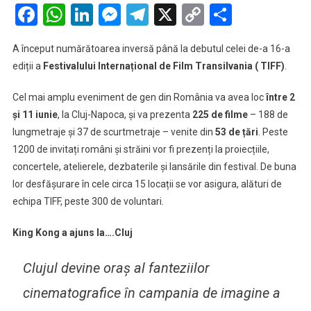
TIFF
Facebook
WhatsApp
LinkedIn
Messenger
Telegram
X
Copy
Partaje
16
Link
A început numărătoarea inversă până la debutul celei de-a 16-a
ediții a
Festivalului Internațional de Film Transilvania ( TIFF)
.
Cel mai amplu eveniment de gen din România va avea loc
între 2
și 11 iunie
, la Cluj-Napoca, și va prezenta
225
de filme
– 188 de
lungmetraje și 37 de scurtmetraje – venite din
53 de țări
. Peste
1200 de invitați români și străini vor fi prezenți la proiecțiile,
concertele, atelierele, dezbaterile și lansările din festival. De buna
lor desfășurare în cele circa 15 locații se vor asigura, alături de
echipa TIFF, peste 300 de voluntari.
King Kong a ajuns la….Cluj
Clujul devine oraș al fanteziilor
cinematografice în campania de imagine a