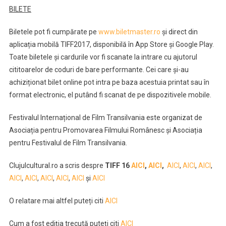
BILETE
Biletele pot fi cumpărate pe
www.biletmaster.ro
și direct din
aplicația mobilă TIFF2017, disponibilă în App Store și Google Play.
Toate biletele și cardurile vor fi scanate la intrare cu ajutorul
cititoarelor de coduri de bare performante. Cei care și-au
achiziționat bilet online pot intra pe baza acestuia printat sau în
format electronic, el putând fi scanat de pe dispozitivele mobile.
Festivalul Internațional de Film Transilvania este organizat de
Asociația pentru Promovarea Filmului Românesc și Asociația
pentru Festivalul de Film Transilvania.
Clujulcultural.ro a scris despre
TIFF 16
AICI
,
AICI
,
AICI
,
AICI
,
AICI
,
AICI
,
AICI
,
AICI
,
AICI
,
AICI
și
AICI
O relatare mai altfel puteți citi
AICI
Cum a fost ediția trecută puteți citi
AICI