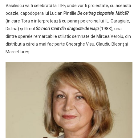
Vasilescu va fi celebrată la TIFF, unde vor fi proiectate, cu această
ocazie, capodopera lui Lucian Pintilie
De ce trag clopotele, Mitică?
(în care Tora o interpretează cu panaș pe eroina lui I.L. Caragiale,
Didina) și filmul
Să mori rănit din dragoste de viață
(1983), una
dintre operele remarcabile stilistic semnate de Mircea Veroiu, din
distribuția căreia mai fac parte Gheorghe Visu, Claudiu Bleonț și
Marcel Iureș.