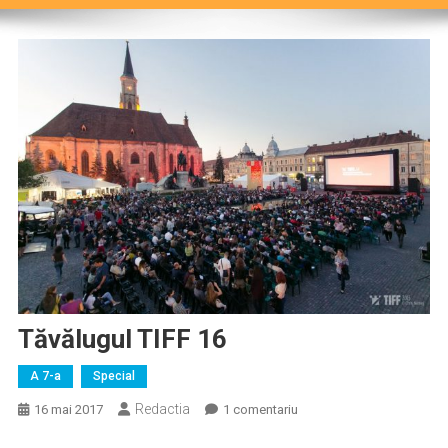
Tăvălugul TIFF 16
A 7-a
Special
Redactia
la
16 mai 2017
1 comentariu
Tăvălugul