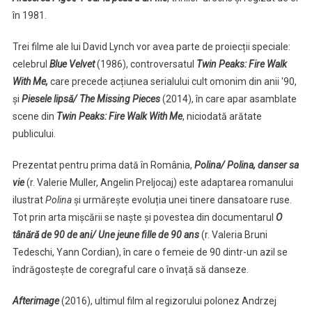
în 1981.
Trei filme ale lui David Lynch vor avea parte de proiecții speciale:
celebrul
Blue Velvet
(1986), controversatul
Twin Peaks: Fire Walk
With Me,
care precede acțiunea serialului cult omonim din anii ′90,
și
Piesele lipsă/ The Missing Pieces
(2014), în care apar asamblate
scene din
Twin Peaks: Fire Walk With Me
, niciodată arătate
publicului.
Prezentat pentru prima dată în România,
Polina/ Polina, danser sa
vie
(r. Valerie Muller, Angelin Preljocaj) este adaptarea romanului
ilustrat
Polina
și urmărește evoluția unei tinere dansatoare ruse.
Tot prin arta mișcării se naște și povestea din documentarul
O
tânără de 90 de ani/ Une jeune fille de 90 ans
(r. Valeria Bruni
Tedeschi, Yann Cordian), în care o femeie de 90 dintr-un azil se
îndrăgostește de coregraful care o învață să danseze.
Afterimage
(2016), ultimul film al regizorului polonez Andrzej