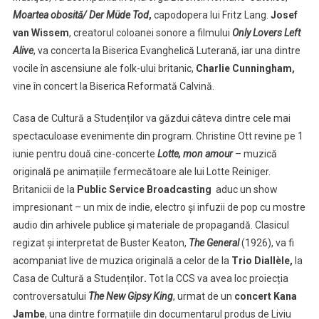
Moartea obosită/
Der Müde Tod
,
capodopera lui Fritz Lang.
Josef
van Wissem
, creatorul coloanei sonore a filmului
Only Lovers Left
Alive
, va concerta la Biserica Evanghelică Luterană, iar una dintre
vocile în ascensiune ale folk-ului britanic,
Charlie Cunningham,
vine în concert la Biserica Reformată Calvină.
Casa de Cultură a Studenților va găzdui câteva dintre cele mai
spectaculoase evenimente din program. Christine Ott revine pe 1
iunie pentru două cine-concerte
Lotte, mon amour
– muzică
originală pe animațiile fermecătoare ale lui Lotte Reiniger.
Britanicii de la
Public Service Broadcasting
aduc un show
impresionant – un mix de indie, electro și infuzii de pop cu mostre
audio din arhivele publice și materiale de propagandă. Clasicul
regizat și interpretat de Buster Keaton,
The General
(1926), va fi
acompaniat live de muzica originală a celor de la
Trio Diallèle,
la
Casa de Cultură a Studenților
.
Tot la CCS va avea loc proiecția
controversatului
The New Gipsy King
, urmat de un
concert
Kana
Jambe
, una dintre formațiile din documentarul produs de Liviu