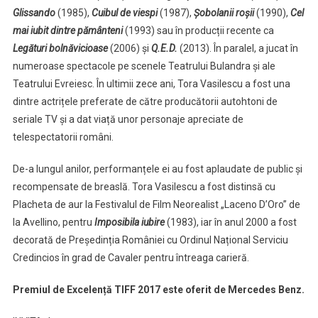
Glissando
(1985),
Cuibul de viespi
(1987),
Șobolanii roșii
(1990),
Cel
mai iubit dintre pământeni
(1993) sau în producții recente ca
Legături bolnăvicioase
(2006) și
Q.E.D.
(2013). În paralel, a jucat în
numeroase spectacole pe scenele Teatrului Bulandra și ale
Teatrului Evreiesc. În ultimii zece ani, Tora Vasilescu a fost una
dintre actrițele preferate de către producătorii autohtoni de
seriale TV și a dat viață unor personaje apreciate de
telespectatorii români.
De-a lungul anilor, performanțele ei au fost aplaudate de public și
recompensate de breaslă. Tora Vasilescu a fost distinsă cu
Placheta de aur la Festivalul de Film Neorealist „Laceno D’Oro” de
la Avellino, pentru
Imposibila iubire
(1983), iar în anul 2000 a fost
decorată de Președinția României cu Ordinul Național Serviciu
Credincios în grad de Cavaler pentru întreaga carieră.
Premiul de Excelență TIFF 2017 este oferit de Mercedes Benz.