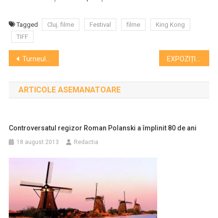
Tagged
Cluj. filme
Festival
filme
King Kong
TIFF
Navigare
Turneul Internațional Stradivarius îl aduce la Cluj pe violonistul Alexandru Tomescu
EXPOZIȚIE. Universul este pentru câteva zile mai aproape de noi
în
ARTICOLE ASEMANATOARE
articole
Controversatul regizor Roman Polanski a împlinit 80 de ani
18 august 2013
Redactia