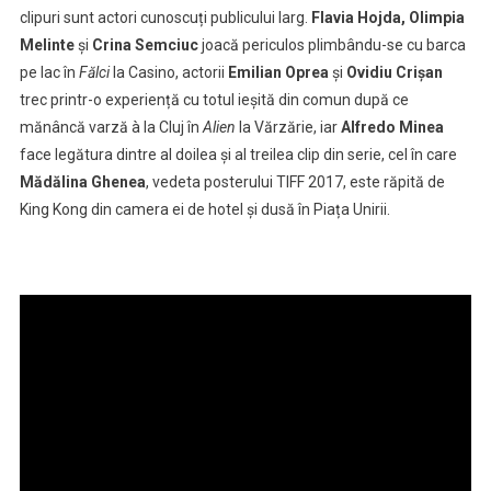
clipuri sunt actori cunoscuți publicului larg.
Flavia Hojda, Olimpia
Melinte
și
Crina Semciuc
joacă periculos plimbându-se cu barca
pe lac în
Fălci
la Casino, actorii
Emilian Oprea
și
Ovidiu Crișan
trec printr-o experiență cu totul ieșită din comun după ce
mănâncă varză à la Cluj în
Alien
la Vărzărie, iar
Alfredo Minea
face legătura dintre al doilea și al treilea clip din serie, cel în care
Mădălina Ghenea
, vedeta posterului TIFF 2017, este răpită de
King Kong din camera ei de hotel și dusă în Piața Unirii.