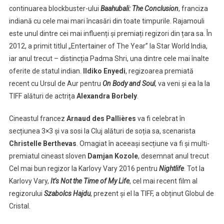
continuarea blockbuster-ului
Baahubali: The Conclusion
, franciza
indiană cu cele mai mari încasări din toate timpurile. Rajamouli
este unul dintre cei mai influenți și premiați regizori din țara sa. În
2012, a primit titlul „Entertainer of The Year” la Star World India,
iar anul trecut – distincția Padma Shri, una dintre cele mai înalte
oferite de statul indian.
Ildiko Enyedi
, regizoarea premiată
recent cu Ursul de Aur pentru
On Body and Soul
, va veni și ea la la
TIFF alături de actrița
Alexandra Borbely
.
Cineastul francez
Arnaud des Pallières
va fi celebrat în
secțiunea 3×3 și va sosi la Cluj alături de soția sa, scenarista
Christelle Berthevas
. Omagiat în aceeași secțiune va fi și multi-
premiatul cineast sloven
Damjan Kozole
, desemnat anul trecut
Cel mai bun regizor la Karlovy Vary 2016 pentru
Nightlife
. Tot la
Karlovy Vary,
It
’s Not the Time of My Life
, cel mai recent film al
regizorului
Szabolcs Hajdu
, prezent și el la TIFF, a obținut Globul de
Cristal.