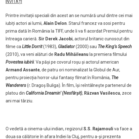
INVITAȚI
Printre invitații speciali din acest an se numără unul dintre cei mai
iubiți actori ai lumii,
Alain Delon
. Starul francez va sosi pentru
prima dată în România la TIFF, unde îi va fi acordat Premiul pentru
întreaga carieră.
Sir
Derek Jacobi
, actorul britanic cunoscut din
filme ca
Little Dorrit
(1983),
Gladiator
(2000) sau
The King’s Speech
(2010), va veni alături de
Radu Mihăileanu
la premiera filmului
Povestea iubirii
. Va păși pe covorul roșu și actorul american
Armand Assante
, de patru ori nominalizat la Globul de Aur,
pentru proiecția horror-ului fantasy filmat în România,
The
Wanderers
(r. Dragoș Buliga). În film, își reîntâlnește partenerul de
platou din
California Dreamin
’
(Nesfârșit)
,
Răzvan Vasilescu
, zece
ani mai târziu.
O vedetă a cinema-ului indian, regizorul
S.S. Rajamouli
va face a
doua sa călătorie în afara Indiei la Cluj, pentru a-și prezenta