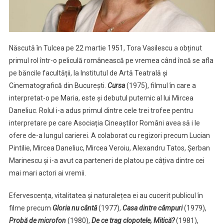
Născută în Tulcea pe 22 martie 1951, Tora Vasilescu a obținut
primul rol într-o peliculă românească pe vremea când încă se afla
pe băncile facultății, la Institutul de Artă Teatrală și
Cinematografică din București.
Cursa
(1975), filmul în care a
interpretat-o pe Maria, este și debutul puternic al lui Mircea
Daneliuc. Rolul i-a adus primul dintre cele trei trofee pentru
interpretare pe care Asociația Cineaștilor Români avea să i le
ofere de-a lungul carierei. A colaborat cu regizori precum Lucian
Pintilie, Mircea Daneliuc, Mircea Veroiu, Alexandru Tatos, Șerban
Marinescu și i-a avut ca parteneri de platou pe câțiva dintre cei
mai mari actori ai vremii.
Efervescența, vitalitatea și naturalețea ei au cucerit publicul în
filme precum
Gloria nu cântă
(1977),
Casa dintre câmpuri
(1979),
Probă de microfon
(1980),
De ce trag clopotele, Mitică?
(1981),