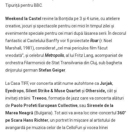
Tipuriță pentru BBC.
Weekend la Castel
revine la Bonțida pe 3 și 4 iunie, cu ateliere
creative, jocuri și spectacole pentru cei mici în timpul zilei și
evenimente speciale pentru cei mari după lăsarea serii. În decorul
fantastic al Castelului Banffy vor fi proiectate
Roar
(r. Noel
Marshall, 1981), considerat „cel mai periculos film făcut
vreodată”, și celebrul
Metropolis
, al lui Fritz Lang, acompaniat de
orchestra Filarmonicii de Stat Transilvania din Cluj, sub bagheta
dirijorului german
Stefan Geiger
.
La Casa TIFF, vor concerta atât nume autohtone ca
Jurjak
,
Eyedrops
,
Silent Strike & Muse Quartet
și
Otherside,
cât și
invitați străini:
Treeoo
, formația de jazz care va concerta alături
de
Paolo Profeti European Collective
, sau
Sirenele de la
Marea Neagră
(Bulgaria). Tot aici va avea loc cine-concertul
360°
pe Scara Hans Richter
, un portret în mișcare al artistului de
avangardă pe muzica celor de la CelloFun și vocea Irinei