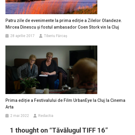
Patru zile de evenimente la prima ediție a Zilelor Olandeze.
Mircea Dinescu și fostul ambasador Coen Stork vin la Cluj
28 aprilie 2017
Tiberiu Fărcaş
Prima ediție a Festivalului de Film UrbanEye la Cluj la Cinema
Arta
2 mai 2022
Redactia
1 thought on “
Tăvălugul TIFF 16
”