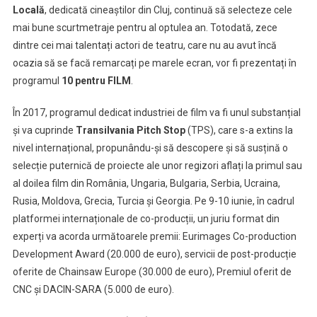
Locală
, dedicată cineaștilor din Cluj, continuă să selecteze cele
mai bune scurtmetraje pentru al optulea an. Totodată, zece
dintre cei mai talentați actori de teatru, care nu au avut încă
ocazia să se facă remarcați pe marele ecran, vor fi prezentați în
programul
10 pentru FILM
.
În 2017, programul dedicat industriei de film va fi unul substanțial
și va cuprinde
Transilvania Pitch Stop
(TPS), care s-a extins la
nivel internațional, propunându-și să descopere și să susțină o
selecție puternică de proiecte ale unor regizori aflați la primul sau
al doilea film din România, Ungaria, Bulgaria, Serbia, Ucraina,
Rusia, Moldova, Grecia, Turcia și Georgia. Pe 9-10 iunie, în cadrul
platformei internaționale de co-producții, un juriu format din
experți va acorda următoarele premii: Eurimages Co-production
Development Award (20.000 de euro), servicii de post-producție
oferite de Chainsaw Europe (30.000 de euro), Premiul oferit de
CNC și DACIN-SARA (5.000 de euro).