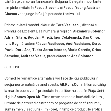
cântărețe din coruri faimoase în Bulgaria. Delegații importante
din țările invitate în
Focus Slovenia
și
Focus: Young Austrian
Cinema
vor ajunge la Cluj în perioada festivalului.
Printre invitații români, alături de
Tora Vasilescu
, distinsă cu
Premiul de Excelență, se numără și regizorii
Alexandru Solomon,
Adrian Sitaru, Bogdan Mirică, Igor Cobileanski, Dan Chișu,
Iulia Rugină
, actorii
Răzvan Vasilescu, Andi Vasluianu, Șerban
Pavlu, Doru Ana, Tudor Aaron Istodor, Maria Obretin, Crina
Semciuc, Andreea Vasile,
producătoarea
Ada Solomon.
SECȚIUNI
Comediile romantice alternative vor face deliciul publicului în
secțiunea tematică de anul acesta,
Alt.Rom.Com
. Titluri cu cârlig
la marele public vor fi proiectate în aer liber nu doar în Piața Unirii,
ci și la
Someș Open Air
. Filme axate pe marile bucătării ale lumii,
urmate de petreceri gastronomice pregătite de chefi renumiți,
sunt în meniul secțiunii
Film Food
, în timp ce producțiile erotice