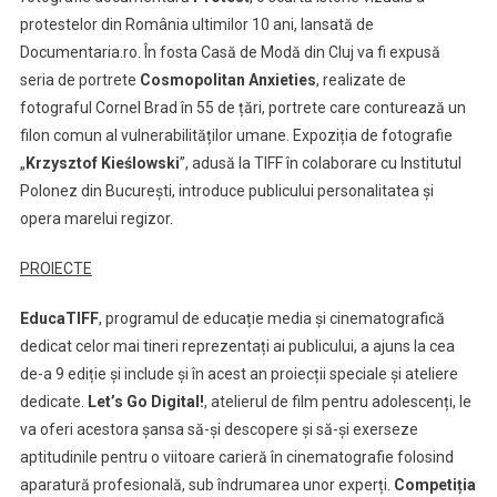
protestelor din România ultimilor 10 ani, lansată de
Documentaria.ro. În fosta Casă de Modă din Cluj va fi expusă
seria de portrete
Cosmopolitan Anxieties
, realizate de
fotograful Cornel Brad în 55 de țări, portrete care conturează un
filon comun al vulnerabilităților umane. Expoziția de fotografie
„
Krzysztof Kieślowski
”, adusă la TIFF în colaborare cu Institutul
Polonez din București, introduce publicului personalitatea și
opera marelui regizor.
PROIECTE
EducaTIFF
, programul de educație media și cinematografică
dedicat celor mai tineri reprezentați ai publicului, a ajuns la cea
de-a 9 ediție și include și în acest an proiecții speciale și ateliere
dedicate.
Let’s Go Digital!
, atelierul de film pentru adolescenți, le
va oferi acestora șansa să-și descopere și să-și exerseze
aptitudinile pentru o viitoare carieră în cinematografie folosind
aparatură profesională, sub îndrumarea unor experți.
Competiția