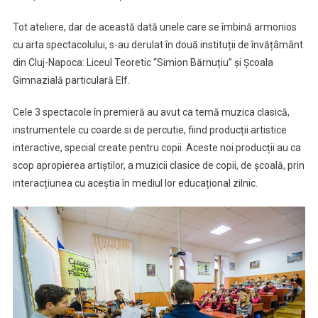
Tot ateliere, dar de această dată unele care se îmbină armonios
cu arta spectacolului, s-au derulat în două instituții de învățâmânt
din Cluj-Napoca: Liceul Teoretic “Simion Bărnuțiu” și Școala
Gimnazială particulară Elf.
Cele 3 spectacole în premieră au avut ca temă muzica clasică,
instrumentele cu coarde si de percutie, fiind producții artistice
interactive, special create pentru copii. Aceste noi producții au ca
scop apropierea artiștilor, a muzicii clasice de copii, de școală, prin
interacțiunea cu aceștia în mediul lor educațional zilnic.