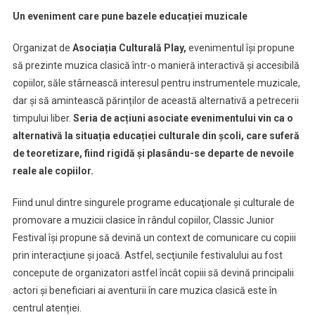
Un eveniment care pune bazele educației muzicale
Organizat de
Asociația Culturală Play,
evenimentul își propune
să prezinte muzica clasică într-o manieră interactivă și accesibilă
copiilor, săle stârnească interesul pentru instrumentele muzicale,
dar și să amintească părinților de această alternativă a petrecerii
timpului liber.
Seria de acțiuni asociate evenimentului vin ca o
alternativă la situația educației culturale din școli, care suferă
de teoretizare, fiind rigidă și plasându-se departe de nevoile
reale ale copiilor.
Fiind unul dintre singurele programe educaţionale şi culturale de
promovare a muzicii clasice în rândul copiilor, Classic Junior
Festival îşi propune să devină un context de comunicare cu copiii
prin interacţiune şi joacă. Astfel, secţiunile festivalului au fost
concepute de organizatori astfel încât copiii să devină principalii
actori şi beneficiari ai aventurii în care muzica clasică este în
centrul atenției.