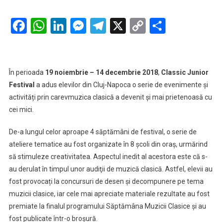
Muzică
clasică
Facebook
WhatsApp
LinkedIn
Messenger
Telegram
X
Copy
Partaje
în
Link
10
școli
din
În perioada
19 noiembrie – 14 decembrie 2018
,
Classic Junior
Cluj,
Festival
a adus elevilor din Cluj-Napoca o serie de evenimente și
la
activități prin carevmuzica clasică a devenit și mai prietenoasă cu
Classic
cei mici.
Junior
Festival
De-a lungul celor aproape 4 săptămâni de festival, o serie de
ateliere tematice au fost organizate în 8 școli din oraș, urmărind
să stimuleze creativitatea. Aspectul inedit al acestora este că s-
au derulat în timpul unor audiţii de muzică clasică. Astfel, elevii au
fost provocați la concursuri de desen şi decompunere pe tema
muzicii clasice, iar cele mai apreciate materiale rezultate au fost
premiate la finalul programului Săptămâna Muzicii Clasice și au
fost publicate într-o broșură.