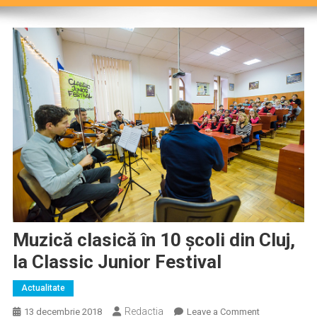
Muzică clasică în 10 școli din Cluj,
la Classic Junior Festival
Actualitate
Redactia
on
13 decembrie 2018
Leave a Comment