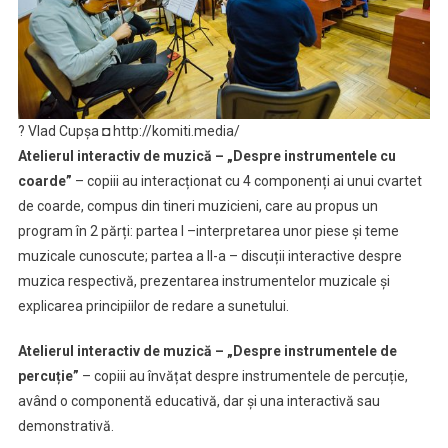
? Vlad Cupşa ◘ http://komiti.media/
Atelierul interactiv de muzică – „Despre instrumentele cu
coarde”
– copiii au interacționat cu 4 componenți ai unui cvartet
de coarde, compus din tineri muzicieni, care au propus un
program în 2 părți: partea I –interpretarea unor piese și teme
muzicale cunoscute; partea a II-a – discuții interactive despre
muzica respectivă, prezentarea instrumentelor muzicale și
explicarea principiilor de redare a sunetului.
Atelierul interactiv de muzică – „Despre instrumentele de
percuție”
– copiii au învățat despre instrumentele de percuție,
având o componentă educativă, dar și una interactivă sau
demonstrativă.