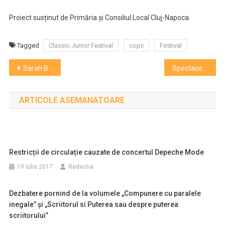
Proiect susținut de Primăria și Consiliul Local Cluj-Napoca.
Tagged
Classic Junior Festival
copii
Festival
Navigare
Sarah Brightman, concert în 2019, la BT Arena!
Spectacolul„Crăiasa Zăpezii”, la Câmpia Turzii și la Teatrul „Puck
în
ARTICOLE ASEMANATOARE
articole
Restricții de circulație cauzate de concertul Depeche Mode
19 iulie 2017
Redactia
Dezbatere pornind de la volumele „Compunere cu paralele
inegale” şi „Scriitorul si Puterea sau despre puterea
scriitorului”