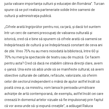
justa valoare importanţa culturii şi educaţiei din România”. Turcan
Cifrele
spune că se pot realiza parteneriate solide între oamenii de
arată
îngrijorător
cultură şi administraţia publică.
pentru
noi,
„Cifrele arată îngrijorător pentru noi, ca ţară, şi dacă tot suntem
ca
într-un cerc de oameni preocupaţi de valoarea culturală şi
ţară
istorică, cred că e bine să spunem că cifrele arată că oamenii se
îndepărtează de cultură şi se îndepărtează constant de ceva ani
de zile. Vreo 75% nu au mers niciodată la bibliotecă, între 60 şi
70% nu merg la spectacole de teatru sau de muzică. Ce facem
pentru asta? Cred că dacă ne stabilim câteva direcţii clare, avem
o şansă. Una este să aibă unde să se manifeste cultural, să avem
obiective culturale de calitate, refăcute, valorizate, să oferim
celor din sectorul independent o mână de ajutor astfel încât să
poată crea şi, ca ministru, vom lansa în perioada următoare
achiziţie de artă contemporană, de exemplu, astfel încât cei care
creează în domeniul artelor vizuale să fie impulsionaţi prin faptul
că vor avea unde să-şi expună creaţiile”, a adăugat Raluca