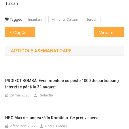
Turcan.
Tagged
finantare
Ministrul Culturii
turcan
Navigare
Cluj: Cercetare academică despre alimentaţia de odinioară a ţăranilor, în documente etnografice şi lingvistice
Ministrul Culturii anunță lansarea unui program E-patrimoniu, prin care se va digitiza mare parte din patrimoniul României
în
ARTICOLE ASEMANATOARE
articole
PROIECT BOMBĂ: Evenimentele cu peste 1000 de participanţi
interzise până la 31 august
29 mai 2020
Redactia
HBO Max se lansează în România. Ce preţ va avea
2 februarie 2022
Tiberiu Fărcaş