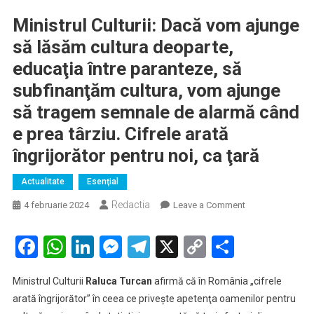
Ministrul Culturii: Dacă vom ajunge
să lăsăm cultura deoparte,
educaţia între paranteze, să
subfinanţăm cultura, vom ajunge
să tragem semnale de alarmă când
e prea târziu. Cifrele arată
îngrijorător pentru noi, ca ţară
Actualitate
Esenţial
Redactia
on
4 februarie 2024
Leave a Comment
Ministrul
Culturii:
Facebook
WhatsApp
LinkedIn
Messenger
Telegram
X
Copy
Partaje
Dacă
Link
vom
Ministrul Culturii
Raluca Turcan
afirmă că în România „cifrele
ajunge
arată îngrijorător” în ceea ce priveşte apetenţa oamenilor pentru
să