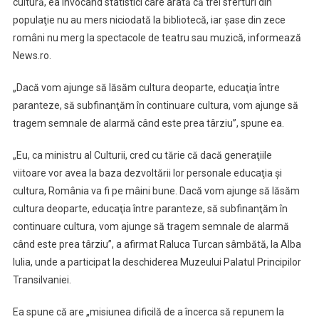
cultură, ea invocând statistici care arată că trei sferturi din
lăsăm
populaţie nu au mers niciodată la bibliotecă, iar şase din zece
cultura
deoparte,
români nu merg la spectacole de teatru sau muzică, informează
educaţia
News.ro.
între
paranteze,
„Dacă vom ajunge să lăsăm cultura deoparte, educaţia între
să
paranteze, să subfinanţăm în continuare cultura, vom ajunge să
subfinanţăm
tragem semnale de alarmă când este prea târziu”, spune ea.
cultura,
vom
„Eu, ca ministru al Culturii, cred cu tărie că dacă generaţiile
ajunge
viitoare vor avea la baza dezvoltării lor personale educaţia şi
să
cultura, România va fi pe mâini bune. Dacă vom ajunge să lăsăm
tragem
cultura deoparte, educaţia între paranteze, să subfinanţăm în
semnale
continuare cultura, vom ajunge să tragem semnale de alarmă
de
când este prea târziu”, a afirmat Raluca Turcan sâmbătă, la Alba
alarmă
Iulia, unde a participat la deschiderea Muzeului Palatul Principilor
când
Transilvaniei.
e
prea
Ea spune că are „misiunea dificilă de a încerca să repunem la
târziu.