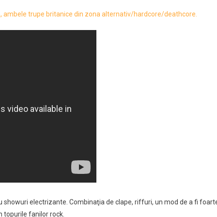
, ambele trupe britanice din zona alternativ/hardcore/deathcore.
 showuri electrizante. Combinaţia de clape, riffuri, un mod de a fi foart
 topurile fanilor rock.