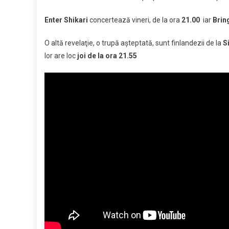
Enter Shikari
concertează vineri, de la ora
21.00
iar
Brin
O altă revelaţie, o trupă aşteptată, sunt finlandezii de la
S
lor are loc
joi de la ora 21.55