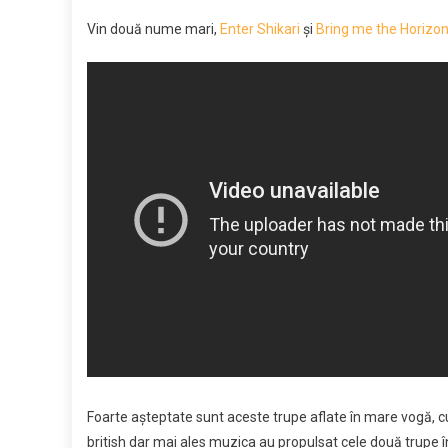
Vin două nume mari,
Enter Shikari
şi
Bring me the Horizon
Foarte aşteptate sunt aceste trupe aflate în mare vogă, cu
british dar mai ales muzica au propulsat cele două trupe în