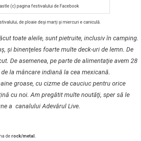
Castle (c) pagina festivalului de Facebook
ivalului, de ploaie deşi marţi şi miercuri e caniculă.
cut toate aleile, sunt pietruite, inclusiv în camping.
, şi binenţeles foarte multe deck-uri de lemn. De
ecut. De asemenea, pe parte de alimentaţie avem 28
i, de la mâncare indiană la cea mexicană.
aine groase, cu cizme de cauciuc pentru orice
nă cu noi. Am pregătit multe noutăţi, sper să le
une a canalului Adevărul Live.
ona de
rock/metal.