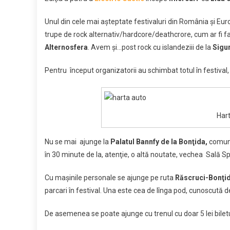
cu
zi
Unul din cele mai aşteptate festivaluri din România şi Europ
0.
trupe de rock alternativ/hardcore/deathcrore, cum ar fi 
Ul
Alternosfera
. Avem şi…post rock cu islandeziii de la
Sigu
no
de
Pentru început organizatorii au schimbat totul în festival
la
fes
ca
mi
Hart
şi
pe
Nu se mai ajunge la
Palatul Bannfy de la Bonţida,
comuna
ro
în 30 minute de la, atenţie, o altă noutate, vechea Sală Sp
Cu maşinile personale se ajunge pe ruta
Răscruci-Bonţi
parcari în festival. Una este cea de lînga pod, cunoscută d
De asemenea se poate ajunge cu trenul cu doar 5 lei bilet