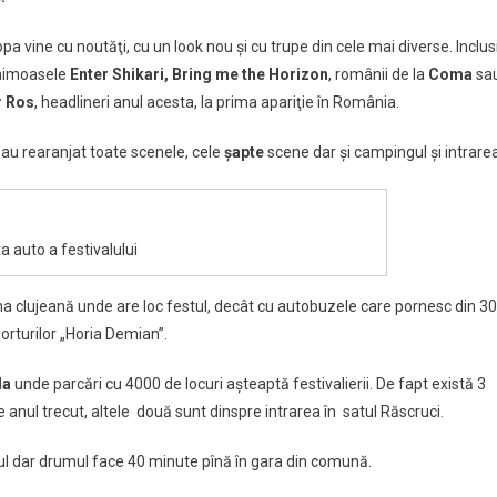
ua
a vine cu noutăţi, cu un look nou şi cu trupe din cele mai diverse. Inclus
faimoasele
Enter Shikari,
Bring me the Horizon
, românii de la
Coma
sa
timele
r Ros
, headlineri anul acesta, la prima apariţie în România.
utăţi
, au rearanjat toate scenele, cele
şapte
scene dar şi campingul şi intrarea
tivalul
re
zează
a auto a festivalului
 clujeană unde are loc festul, decât cu autobuzele care pornesc din 30
ck!
orturilor „Horia Demian”.
da
unde parcări cu 4000 de locuri aşteaptă festivalierii. De fapt e
xistă 3
e anul trecut, altele două sunt dinspre intrarea în satul Răscruci.
ul dar drumul face 40 minute pînă în gara din comună.