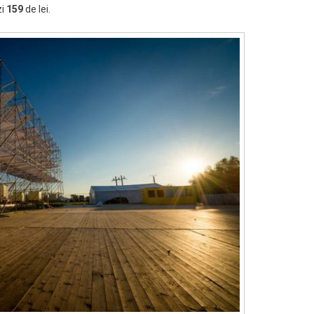
zi
159
de lei.