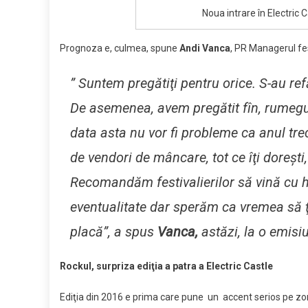
Noua intrare în Electric 
Prognoza e, culmea, spune
Andi Vanca
, PR Managerul fest
” Suntem pregătiţi pentru orice. S-au refă
De asemenea, avem pregătit fîn, rumeguş
data asta nu vor fi probleme ca anul tr
de vendori de mâncare, tot ce îţi doreşt
Recomandăm festivalierilor să vină cu h
eventualitate dar sperăm ca vremea să ţi
placă”, a spus
Vanca,
astăzi, la o emisi
Rockul, surpriza ediţia a patra a Electric Castle
Ediţia din 2016 e prima care pune un accent serios pe z