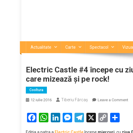
Actualitate
Carte
Spectacol
Vizua
Electric Castle #4 începe cu ziu
care mizează şi pe rock!
Cooltura
Tiberiu Fărcaş
on
12 iulie 2016
Leave a Comment
Ele
Ca
Facebook
WhatsApp
LinkedIn
Messenger
Telegram
X
Copy
Par
#4
Link
în
Ediţia a patra a
Electric Castle
începe
miercuri
cu
ziua 0