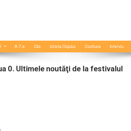
l
A 7-a
Clio
Istoria Clujului
Cooltura
Interviu
a 0. Ultimele noutăţi de la festivalul
ctric
stle
tajează
cepe
.