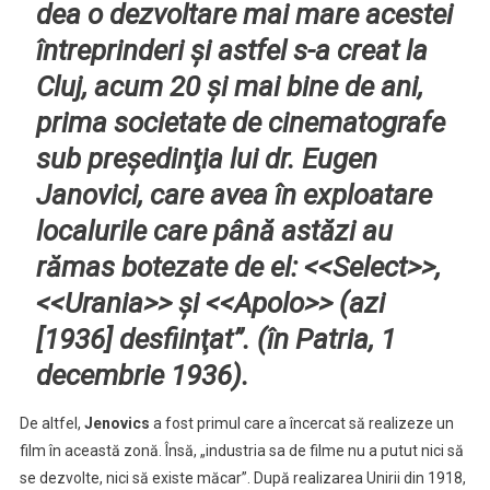
dea o dezvoltare mai mare acestei
întreprinderi şi astfel s-a creat la
Cluj, acum 20 şi mai bine de ani,
prima societate de cinematografe
sub preşedinţia lui dr. Eugen
Janovici, care avea în exploatare
localurile care până astăzi au
rămas botezate de el:
<<Select>>,
<<Urania>> şi <<Apolo
>> (azi
[1936] desfiinţat”. (în
Patria
, 1
decembrie 1936).
De altfel,
Jenovics
a fost primul care a încercat să realizeze un
film în această zonă. Însă, „industria sa de filme nu a putut nici să
se dezvolte, nici să existe măcar”. După realizarea Unirii din 1918,