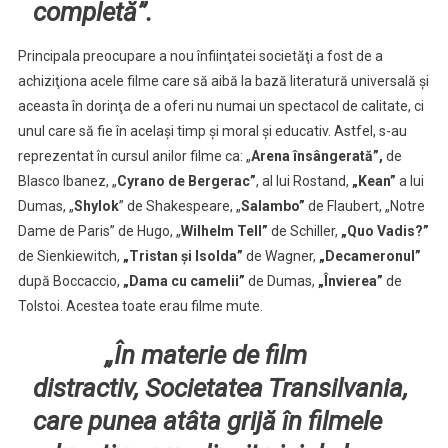
completă”.
Principala preocupare a nou înfiinţatei societăţi a fost de a
achiziţiona acele filme care să aibă la bază literatură universală şi
aceasta în dorinţa de a oferi nu numai un spectacol de calitate, ci
unul care să fie în acelaşi timp şi moral şi educativ. Astfel, s-au
reprezentat în cursul anilor filme ca: „
Arena însângerată”,
de
Blasco Ibanez, „
Cyrano de Bergerac”
, al lui Rostand,
„Kean”
a lui
Dumas, „
Shylok
” de Shakespeare, „
Salambo”
de Flaubert, „Notre
Dame de Paris” de Hugo, „
Wilhelm Tell”
de Schiller,
„Quo Vadis?”
de Sienkiewitch,
„Tristan şi Isolda”
de Wagner,
„Decameronul”
după Boccaccio,
„Dama cu camelii”
de Dumas,
„Învierea”
de
Tolstoi. Acestea toate erau filme mute.
„În materie de film
distractiv, Societatea Transilvania,
care punea atâta grijă în filmele