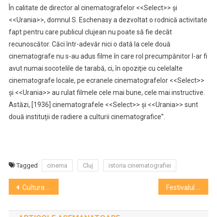
În calitate de director al cinematografelor <<Select>> şi
<<Urania>>, domnul S. Eschenasy a dezvoltat o rodnică activitate
fapt pentru care publicul clujean nu poate să fie decât
recunoscător. Căci într-adevăr nici o dată la cele două
cinematografe nu s-au adus filme în care rol precumpănitor l-ar fi
avut numai socotelile de tarabă, ci, în opoziţie cu celelalte
cinematografe locale, pe ecranele cinematografelor <<Select>>
şi <<Urania>> au rulat filmele cele mai bune, cele mai instructive.
Astăzi, [1936] cinematografele <<Select>> şi <<Urania>> sunt
două instituţii de radiere a culturii cinematografice”.
Tagged
cinema
Cluj
istoria cinematografiei
Navigare
Cultura cinematografică a Clujului interbelic
Festivalul MÉRA – World Music s-a încheiat cu un mare succes
în