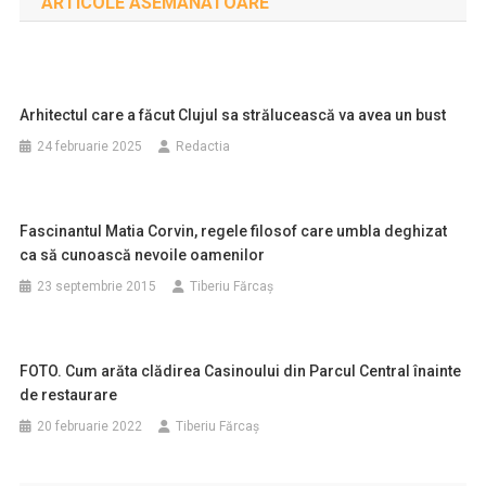
ARTICOLE ASEMANATOARE
articole
Arhitectul care a făcut Clujul sa strălucească va avea un bust
24 februarie 2025
Redactia
Fascinantul Matia Corvin, regele filosof care umbla deghizat
ca să cunoască nevoile oamenilor
23 septembrie 2015
Tiberiu Fărcaş
FOTO. Cum arăta clădirea Casinoului din Parcul Central înainte
de restaurare
20 februarie 2022
Tiberiu Fărcaş