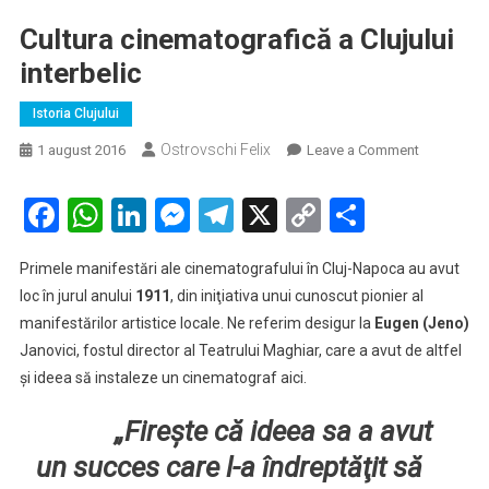
Cultura cinematografică a Clujului
interbelic
Istoria Clujului
Ostrovschi Felix
on
1 august 2016
Leave a Comment
Cultura
cinematogr
Facebook
WhatsApp
LinkedIn
Messenger
Telegram
X
Copy
Partaje
a
Link
Clujului
Primele manifestări ale cinematografului în Cluj-Napoca au avut
interbelic
loc în jurul anului
1911
, din iniţiativa unui cunoscut pionier al
manifestărilor artistice locale. Ne referim desigur la
Eugen (Jeno)
Janovici, fostul director al Teatrului Maghiar, care a avut de altfel
şi ideea să instaleze un cinematograf aici.
„Fireşte că ideea sa a avut
un succes care l-a îndreptăţit să