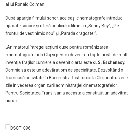
al lui Ronald Colman.
După apariţia filmului sonor, aceleaşi cinematografe introduc
aparate sonore şi oferă publicului filme ca „Sonny Boy”, „Pe
frontul de vest nimic nou” şi „Parada dragostei”.
„Animatorul întregei acţiuni duse pentru românizarea
cinematografului la Cluj şi pentru dovedirea faptului cât de mult
invenţia fraţilor Lumiere a devenit o artă este
d. S. Eschenasy.
Domnia sa este un adevărat om de specialitate. Dezvoltând o
frumoasă activitate în Bucureşti a fost trimis la Cluj pentru zece
zile în vederea organizării administraţiei cinematografelor.
Pentru Societatea Transilvania aceasta a constituit un adevărat
noroc.