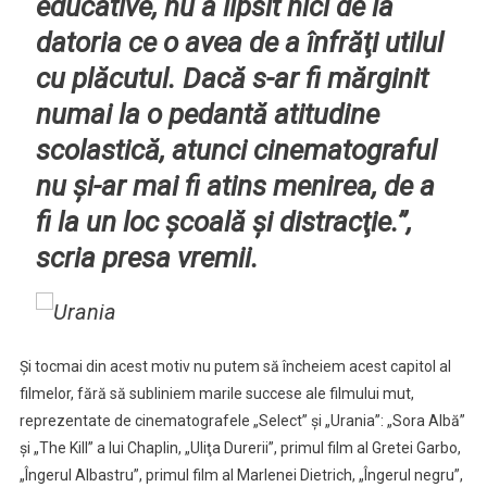
educative, nu a lipsit nici de la
datoria ce o avea de a înfrăţi utilul
cu plăcutul. Dacă s-ar fi mărginit
numai la o pedantă atitudine
scolastică, atunci cinematograful
nu şi-ar mai fi atins menirea, de a
fi la un loc şcoală şi distracţie.”,
scria presa vremii.
Şi tocmai din acest motiv nu putem să încheiem acest capitol al
filmelor, fără să subliniem marile succese ale filmului mut,
reprezentate de cinematografele „Select” şi „Urania”: „Sora Albă”
şi „The Kill” a lui Chaplin, „Uliţa Durerii”, primul film al Gretei Garbo,
„Îngerul Albastru”, primul film al Marlenei Dietrich, „Îngerul negru”,