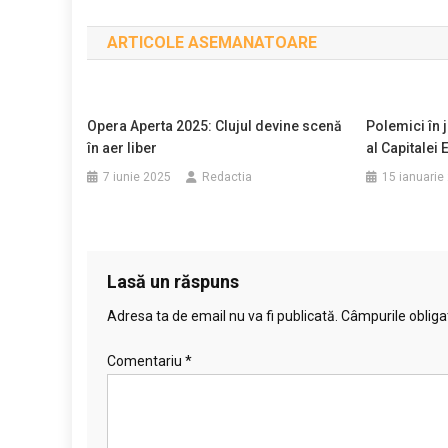
în
ARTICOLE ASEMANATOARE
articole
Opera Aperta 2025: Clujul devine scenă
Polemici în 
în aer liber
al Capitalei
7 iunie 2025
Redactia
15 ianuarie
Lasă un răspuns
Adresa ta de email nu va fi publicată.
Câmpurile obliga
Comentariu
*