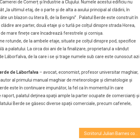
 Camerei de Comerț și Industrie a Clujului. Numele acestui edificiu nu
e
 „la ultimul etaj, de o parte și de alta a axului principal al clădirii, în
e un blazon cu litera B, de la Benigni” . Palatul Berde este construit în
clădire are parter, două etaje și o turlă pe colțul dinspre strada Horea,
e de mare finețe care încadrează ferestrele și cornișa.
 rotunde, de la ambele etaje, situate pe colțul dinspre pod, specifice
lă a palatului. La circa doi ani de la finalizare, proprietarul a vândut
 de Láborfalva, de la care i se și trage numele sub care este cunoscut azi
erde de Láborfalva
– avocat, economist, profesor universitar maghiar,
utor al primului manual maghiar de meteorologie și climatologie și
erde este în continuare impunător, la fel ca în momentul în care
e raport, palatul deţinea spaţii ample la parter ocupate de comercianţi şi
alatului Berde se găsesc diverse spații comerciale, precum cafenele,
Scriitorul Julian Barnes confirmă că noul său roman va fi şi ultimul