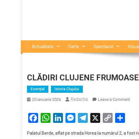
Actualitate
Carte
Spectacol
Vizua
CLĂDIRI CLUJENE FRUMOASE (I
Esenţial
Istoria Clujului
Redactia
on
20 ianuarie 2026
Leave a Comment
CLĂD
CLU
Facebook
WhatsApp
LinkedIn
Messenger
Telegram
X
Copy
Par
FRU
Link
(II).
Palatul Berde, aflat pe strada Horea la numărul 2, a fost
Palat