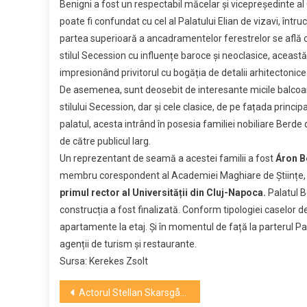
Benigni a fost un respectabil măcelar și vicepreședinte al
Berd
poate fi confundat cu cel al Palatului Elian de vizavi, întrucât
partea superioară a ancadramentelor ferestrelor se află cât
stilul Secession cu influențe baroce și neoclasice, această 
impresionând privitorul cu bogăția de detalii arhitectonic
De asemenea, sunt deosebit de interesante micile balcoane
stilului Secession, dar și cele clasice, de pe fațada principa
palatul, acesta intrând în posesia familiei nobiliare Berde
de către publicul larg.
Un reprezentant de seamă a acestei familii a fost
Áron B
membru corespondent al Academiei Maghiare de Științe, a
primul rector al Universității din Cluj-Napoca.
Palatul B
construcția a fost finalizată. Conform tipologiei caselor d
apartamente la etaj. Și în momentul de față la parterul P
agenții de turism și restaurante.
Sursa: Kerekes Zsolt
Navigare
Actorul Stellan Skarsgård: „Donald Trump este un mic megaloman” şi un „criminal”