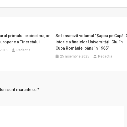
jurul primului proiect major
Se lansează volumul “Șapca pe Cupă. 
 Europene a Tineretului
istorie a finalelor Universității Cluj în
Cupa României până în 1965”
 2015
Redactia
25 noiembrie 2025
Redactia
torii sunt marcate cu
*