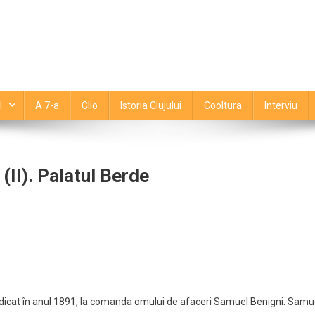
l
A 7-a
Clio
Istoria Clujului
Cooltura
Interviu
I). Palatul Berde
IRI
JENE
tajează
MOASE
 ridicat în anul 1891, la comanda omului de afaceri Samuel Benigni. Samu
ul