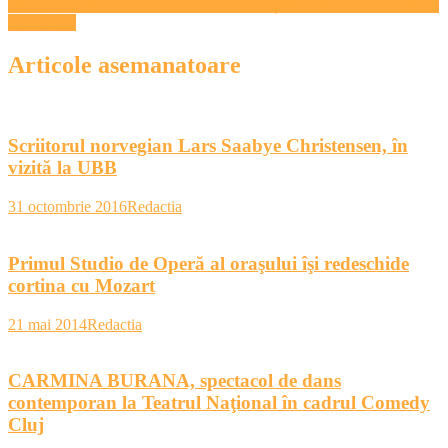
Efectul Electric Castle? Clujul e primul în țară ca număr de cazuri de
articole
COVID19
Articole asemanatoare
Scriitorul norvegian Lars Saabye Christensen, în
vizită la UBB
31 octombrie 2016
Redactia
Primul Studio de Operă al oraşului îşi redeschide
cortina cu Mozart
21 mai 2014
Redactia
CARMINA BURANA, spectacol de dans
contemporan la Teatrul Naţional în cadrul Comedy
Cluj