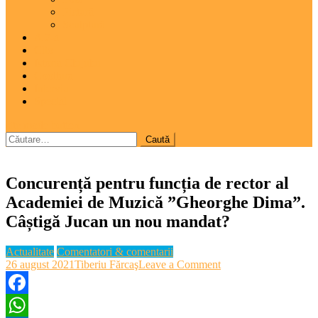
Pictură
Sculptură
A 7-a
Clio
Istoria Clujului
Cooltura
Interviu
Special
site mode button
Caută
după:
Concurență pentru funcția de rector al
Academiei de Muzică ”Gheorghe Dima”.
Câștigă Jucan un nou mandat?
Actualitate
Comentatori & comentarii
on
26 august 2021
Tiberiu Fărcaş
Leave a Comment
Concurență
pentru
funcția
Facebook
de