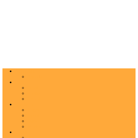
Actualitate
Agenda
Carte
Proză
Poezie
Critică
Spectacol
Teatru
Operă
Dans
Muzica
Vizual
Foto