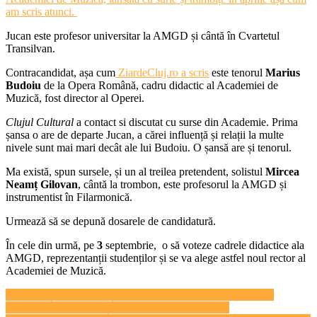
am scris atunci.
Jucan este profesor universitar la AMGD și cântă în Cvartetul
Transilvan.
Contracandidat, așa cum
ZiardeCluj.ro a scris
este tenorul
Marius
Budoiu
de la Opera Română, cadru didactic al Academiei de
Muzică, fost director al Operei.
Clujul Cultural
a contact si discutat cu surse din Academie. Prima
șansa o are de departe Jucan, a cărei influență și relații la multe
nivele sunt mai mari decât ale lui Budoiu. O șansă are și tenorul.
Ma există, spun sursele, și un al treilea pretendent, solistul
Mircea
Neamț Gilovan
, cântă la trombon, este profesorul la AMGD și
instrumentist în Filarmonică.
Urmează să se depună dosarele de candidatură.
În cele din urmă, pe
3
septembrie, o să voteze cadrele didactice ala
AMGD, reprezentanții studenților și se va alege astfel noul rector al
Academiei de Muzică.
Navigare
Concurență pentru funcția de rector al Academiei de Muzică
”Gheorghe Dima”. Câștigă Jucan un nou mandat?
în