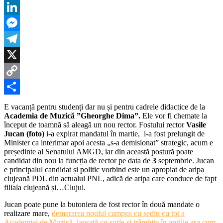
WhatsApp
rector
al
LinkedIn
Academiei
de
Messenger
Muzică
”Gheorghe
Telegram
Dima”.
Câștigă
X
Jucan
Copy
un
nou
Link
Partajează
mandat?
E vacanță pentru studenți dar nu și pentru cadrele didactice de la
Academia de Muzică ”Gheorghe Dima”.
Ele vor fi chemate la
început de toamnă să aleagă un nou rector. Fostului rector
Vasile
Jucan (foto)
i-a expirat mandatul în martie, i-a fost prelungit de
Minister ca interimar apoi acesta „s-a demisionat” strategic, acum e
președinte al Senatului AMGD, iar din această postură poate
candidat din nou la funcția de rector pe data de
3
septembrie. Jucan
e principalul candidat și politic vorbind este un apropiat de aripa
clujeană PDL din actualul PNL, adică de aripa care conduce de fapt
filiala clujeană și…Clujul.
Jucan poate pune la butoniera de fost rector în două mandate o
realizare mare,
demararea noului campus cu sediu cu tot a
Academiei de Muzică, lansată cu surle și trâmbițe în aprilie așa cum