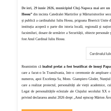
Link
no
De ieri, 29 iunie 2026, municipiul Cluj-Napoca mai are un
mu
Hossu”
din incinta Catedralei Martirilor și Mărturisitorilor se
Me
și publică a cardinalului Iuliu Hossu, prigoana Bisericii Unite
Car
Iul
instituția acoperă o parte din istoria locală, regională și naț
Ho
facsimiluri, dosare de urmărire a Securității, obiecte personale
es
fost Anul Cardinal Iuliu Hossu.
on
Cardinalul Iu
Reamintim că
înaltul prelat a fost beatificat de însuși Papa
care a facut-o în Transilvania, într-o ceremonie de amploare c
numeros, apoi Excelența Sa, Mons. Giampiero Gloder, Nunțiul A
care a realizat proiectul,
personalități ale vieții academice, cu
Legat de personalitățile ecleziale ale Clujului secolului XX o
privind declararea anului 2026 drept „Anul episcop Márton Áro