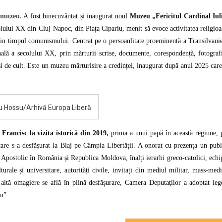
u
 muzeu.
A fost binecuvântat și inaugurat noul
Muzeu „Fericitul Cardinal Iul
zeu.
colului XX din Cluj-Napoc, din Piața Cipariu, menit să evoce activitatea religioa
moria
 din timpul comunismului. Centrat pe o persoanlitate proeminentă a Transilvanie
dinalului
iu
ională a secolului XX, prin mărturii scrise, documente, corespondență, fotografi
ssu
 și de cult. Este un muzeu mărturisire a credinței, inaugurat după anul 2025 care
te
orată
liu Hossu/Arhivă Europa Liberă
 Francisc la vizita istorică din 2019,
prima a unui papă în această regiune, 
are s-a desfășurat la Blaj pe Câmpia Libertății.
A onorat cu prezența un publ
postolic în România și Republica Moldova, înalți ierarhi greco-catolici, echi
lturale și universitare, autorități civile, invitați din mediul militar, mass-medi
 altă omagiere se află în plină desfășurare,
Camera Deputaţilor a adoptat leg
n”.