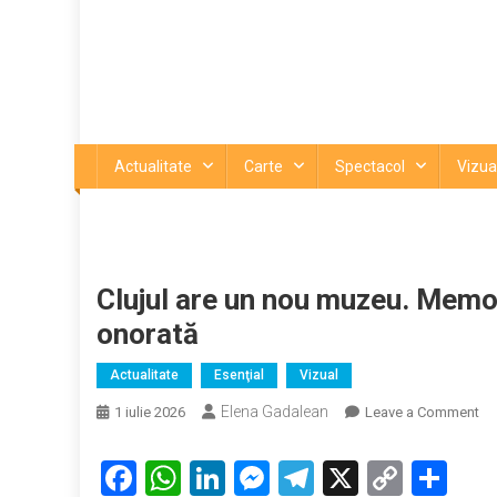
Actualitate
Carte
Spectacol
Vizua
Clujul are un nou muzeu. Memor
onorată
Actualitate
Esenţial
Vizual
Elena Gadalean
on
1 iulie 2026
Leave a Comment
Clu
ar
Facebook
WhatsApp
LinkedIn
Messenger
Telegram
X
Copy
Par
un