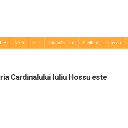
l
A 7-a
Clio
Istoria Clujului
Cooltura
Interviu
ia Cardinalului Iuliu Hossu este
jul
e
tajează