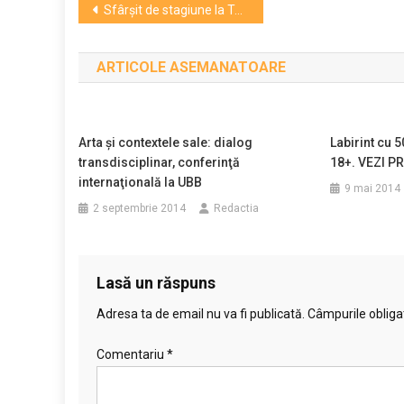
Navigare
Sfârșit de stagiune la Teatrul Național Cluj. Ce premiere au debutat
în
ARTICOLE ASEMANATOARE
articole
Arta şi contextele sale: dialog
Labirint cu 
transdisciplinar, conferinţă
18+. VEZI 
internaţională la UBB
9 mai 2014
2 septembrie 2014
Redactia
Lasă un răspuns
Adresa ta de email nu va fi publicată.
Câmpurile obliga
Comentariu
*