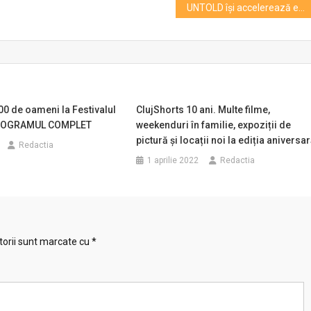
UNTOLD își accelerează expansiunea globală și oferă publicului oportunitatea de a investi
500 de oameni la Festivalul
ClujShorts 10 ani. Multe filme,
PROGRAMUL COMPLET
weekenduri în familie, expoziții de
pictură și locații noi la ediția aniversa
Redactia
1 aprilie 2022
Redactia
torii sunt marcate cu
*