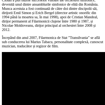
Ciolan a pus bazele succeselor viitoare ale orchestrei simfonice,
devenită unul dintre ansamblurile simfonice de elită din România.
Munca acestuia a fost continuată de către doi dintre discipolii săi,
dirijorii Emil Simon și Erich Bergel (director artistic onorific din
1994 până la moartea sa, în mai 1998), apoi de Cristian Mandeal,
dirijor permanent al Filarmonicii clujene între 1980 și 1987, și
Nicolae Moldoveanu, dirijor principal al orchestrei între 2008 și
2012.
Începând din anul 2007, Filarmonica de Stat ”Transilvania” se află
sub conducerea lui Marius Tabacu, personalitate complexă, cunoscut
muzician, traducător și regizor de film.