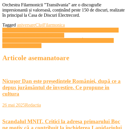
Orchestra Filarmonicii ”Transilvania” are o discografie
impresionantă și valoroasă, conținând peste 150 de discuri, realizate
în principal la Casa de Discuri Electrecord.
Tagged
aniversare
Cluj
Filarmonica
Navigare
INTERVIU Silvia Dumitrescu, la 30 de ani de la debut: Cred că
oamenii se vor întoarce la melodie
în
Holograf şi Ducu Bertzi, concerte în cadrul Întâlnirii Tinerilor
articole
Ortodocşi din Europa
Articole asemanatoare
Nicuşor Dan este președintele României, după ce a
depus jurământul de învestire. Ce propune in
cultura
26 mai 2025
Redactia
Scandalul MNIT. Critici la adresa primarului Boc
pe motiv că a contribuit la închiderea Lapidariului