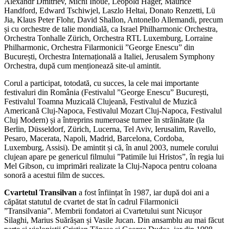
Alexandr Dmitriev, Michi Inoue, Leopold Hager, Maurice
Handford, Edward Tschiwjel, Laszlo Heltai, Donato Renzetti, Lü
Jia, Klaus Peter Flohr, David Shallon, Antonello Allemandi, precum
și cu orchestre de talie mondială, ca Israel Philharmonic Orchestra,
Orchestra Tonhalle Zürich, Orchestra RTL Luxemburg, Lorraine
Philharmonic, Orchestra Filarmonicii ”George Enescu” din
București, Orchestra Internațională a Italiei, Jerusalem Symphony
Orchestra, după cum menționează site-ul amintit.
Corul a participat, totodată, cu succes, la cele mai importante
festivaluri din România (Festivalul ”George Enescu” București,
Festivalul Toamna Muzicală Clujeană, Festivalul de Muzică
Americană Cluj-Napoca, Festivalul Mozart Cluj-Napoca, Festivalul
Cluj Modern) și a întreprins numeroase turnee în străinătate (la
Berlin, Düsseldorf, Zürich, Lucerna, Tel Aviv, Ierusalim, Ravello,
Pesaro, Macerata, Napoli, Madrid, Barcelona, Cordoba,
Luxemburg, Assisi). De amintit și că, în anul 2003, numele corului
clujean apare pe genericul filmului ”Patimile lui Hristos”, în regia lui
Mel Gibson, cu imprimări realizate la Cluj-Napoca pentru coloana
sonoră a acestui film de succes.
Cvartetul Transilvan
a fost înființat în 1987, iar după doi ani a
căpătat statutul de cvartet de stat în cadrul Filarmonicii
”Transilvania”. Membrii fondatori ai Cvartetului sunt Nicușor
Silaghi, Marius Suărășan și Vasile Jucan. Din ansamblu au mai făcut