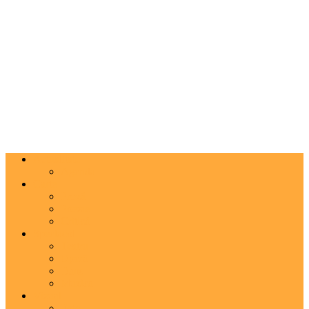
Actualitate
Agenda
Carte
Proză
Poezie
Critică
Spectacol
Teatru
Operă
Dans
Muzica
Vizual
Foto