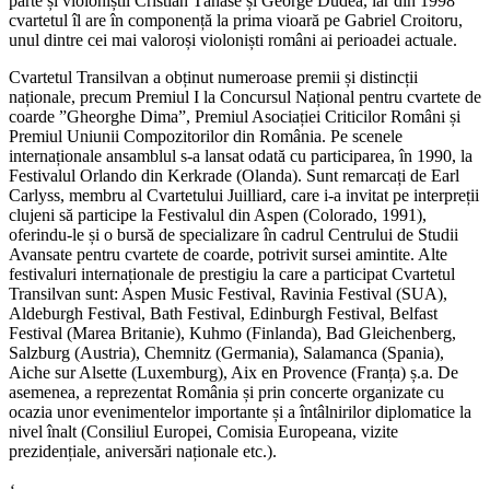
parte și violoniștii Cristian Tănase și George Dudea, iar din 1998
cvartetul îl are în componență la prima vioară pe Gabriel Croitoru,
unul dintre cei mai valoroși violoniști români ai perioadei actuale.
Cvartetul Transilvan a obținut numeroase premii și distincții
naționale, precum Premiul I la Concursul Național pentru cvartete de
coarde ”Gheorghe Dima”, Premiul Asociației Criticilor Români și
Premiul Uniunii Compozitorilor din România. Pe scenele
internaționale ansamblul s-a lansat odată cu participarea, în 1990, la
Festivalul Orlando din Kerkrade (Olanda). Sunt remarcați de Earl
Carlyss, membru al Cvartetului Juilliard, care i-a invitat pe interpreții
clujeni să participe la Festivalul din Aspen (Colorado, 1991),
oferindu-le și o bursă de specializare în cadrul Centrului de Studii
Avansate pentru cvartete de coarde, potrivit sursei amintite. Alte
festivaluri internaționale de prestigiu la care a participat Cvartetul
Transilvan sunt: Aspen Music Festival, Ravinia Festival (SUA),
Aldeburgh Festival, Bath Festival, Edinburgh Festival, Belfast
Festival (Marea Britanie), Kuhmo (Finlanda), Bad Gleichenberg,
Salzburg (Austria), Chemnitz (Germania), Salamanca (Spania),
Aiche sur Alsette (Luxemburg), Aix en Provence (Franța) ș.a. De
asemenea, a reprezentat România și prin concerte organizate cu
ocazia unor evenimentelor importante și a întâlnirilor diplomatice la
nivel înalt (Consiliul Europei, Comisia Europeana, vizite
prezidențiale, aniversări naționale etc.).