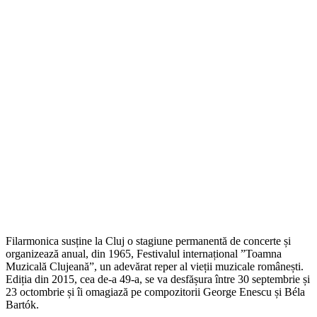
‘
Filarmonica susține la Cluj o stagiune permanentă de concerte și
organizează anual, din 1965, Festivalul internațional ”Toamna
Muzicală Clujeană”, un adevărat reper al vieții muzicale românești.
Ediția din 2015, cea de-a 49-a, se va desfășura între 30 septembrie și
23 octombrie și îi omagiază pe compozitorii George Enescu și Béla
Bartók.