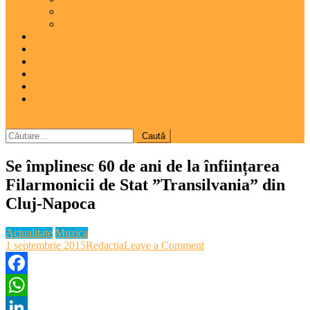
Pictură
Sculptură
A 7-a
Clio
Istoria Clujului
Cooltura
Interviu
Special
site mode button
Caută
după:
Se împlinesc 60 de ani de la înființarea
Filarmonicii de Stat ”Transilvania” din
Cluj-Napoca
Actualitate
Muzica
on
1 septembrie 2015
Redactia
Leave a Comment
Se
împlinesc
60
Facebook
de
WhatsApp
ani