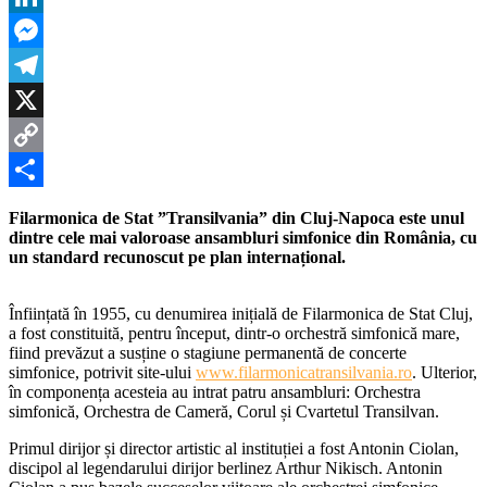
de
LinkedIn
la
înființarea
Messenger
Filarmonicii
de
Telegram
Stat
”Transilvania”
X
din
Copy
Cluj-
Napoca
Link
Partajează
Filarmonica de Stat ”Transilvania” din Cluj-Napoca este unul
dintre cele mai valoroase ansambluri simfonice din România, cu
un standard recunoscut pe plan internațional.
Înființată în 1955, cu denumirea inițială de Filarmonica de Stat Cluj,
a fost constituită, pentru început, dintr-o orchestră simfonică mare,
fiind prevăzut a susține o stagiune permanentă de concerte
simfonice, potrivit site-ului
www.filarmonicatransilvania.ro
. Ulterior,
în componența acesteia au intrat patru ansambluri: Orchestra
simfonică, Orchestra de Cameră, Corul și Cvartetul Transilvan.
Primul dirijor și director artistic al instituției a fost Antonin Ciolan,
discipol al legendarului dirijor berlinez Arthur Nikisch. Antonin