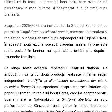
ultimul rol în teatru al actorului Ioan Isaiu, care avea să ne
părăsească în mod dureros și neașteptat la puțin timp după
premieră.
Stagiunea 2025/2026 s-a încheiat tot la Studioul Euphorion, cu
premiera
Lungul drum al zilei către noapte
, spectacol dramatizat și
regizat de Mihaela Panainte după
capodopera lui Eugene O’Neill.
În această nouă viziune scenică, tragedia familiei Tyrone este
reinterpretată în lumina mai optimistă a iertării și a depășirii
traumelor familiale.
Pe lângă toate acestea, repertoriul Teatrului Național s-a
îmbogățit însă și cu două producții realizate inițial în regim
independent:
9 RUȘINI și alte tablouri scandaloase din istoria
recentă a României
, un spectacol despre traumele istorice ale
poporului român, în regia lui Ionuț Caras, care l-a adaptat pentru
Scena mare a Naționalului, și
Simfonia libertății
, un solo
performance de Sânziana Tarța,
gândit în timpul bursei de