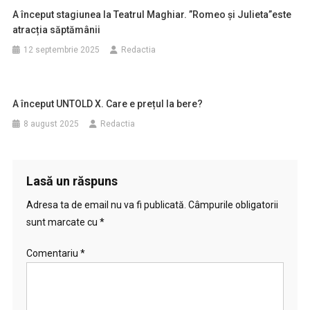
A început stagiunea la Teatrul Maghiar. ”Romeo și Julieta”este
atracția săptămânii
12 septembrie 2025
Redactia
A început UNTOLD X. Care e prețul la bere?
8 august 2025
Redactia
Lasă un răspuns
Adresa ta de email nu va fi publicată.
Câmpurile obligatorii
sunt marcate cu
*
Comentariu
*