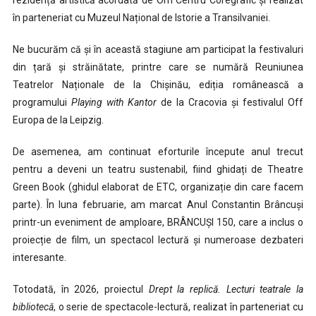
rezidență artistică acordată de Om Centru Coregrafic și realizat
în parteneriat cu Muzeul Național de Istorie a Transilvaniei.
Ne bucurăm că și în această stagiune am participat la festivaluri
din țară și străinătate, printre care se numără Reuniunea
Teatrelor Naționale de la Chișinău, ediția românească a
programului
Playing with Kantor
de la Cracovia și festivalul Off
Europa de la Leipzig.
De asemenea, am continuat eforturile începute anul trecut
pentru a deveni un teatru sustenabil, fiind ghidați de Theatre
Green Book (ghidul elaborat de ETC, organizație din care facem
parte). În luna februarie, am marcat Anul Constantin Brâncuși
printr-un eveniment de amploare, BRÂNCUȘI 150, care a inclus o
proiecție de film, un spectacol lectură și numeroase dezbateri
interesante.
Totodată, în 2026, proiectul
Drept la replică. Lecturi teatrale la
bibliotecă
, o serie de spectacole-lectură, realizat în parteneriat cu