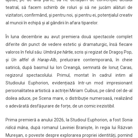
teatral, să facem schimb de roluri și să ne jucăm alături de
vizitatori, confirmând, și pentru noi, și pentru ei, potențialul creativ
al muncii în echipă și al gândirii în afara tiparelor.
În luna decembrie au avut premiera două spectacole complet
diferite din punct de vedere estetic și dramaturgic, însă fiecare
valoros în felul său:
Umbră pe hârtie
, scris și regizat de Dragoș Pop,
și
Un altfel di Harap-Alb
, prelucrare contemporană, în cheie
satirică, după basmul lui Ion Creangă, semnată de Ionuț Caras,
regizorul spectacolului. Primul, montat în cadrul intim al
Studioului Euphorion, evidențiază într-un mod impresionant
personalitatea artistică a actriței Miriam Cuibus, pe când cel de-al
doilea aduce, pe Scena mare, o distribuție numeroasă, realizând
o adevărată desfășurare de forțe, de un comic irezistibil.
Prima premieră a anului 2026, la Studioul Euphorion, a fost
Sonia
ridică mâna
, după romanul Laviniei Braniște, în regia lui Răzvan
Mureșan, o poveste despre explorarea propriei identități, pornind