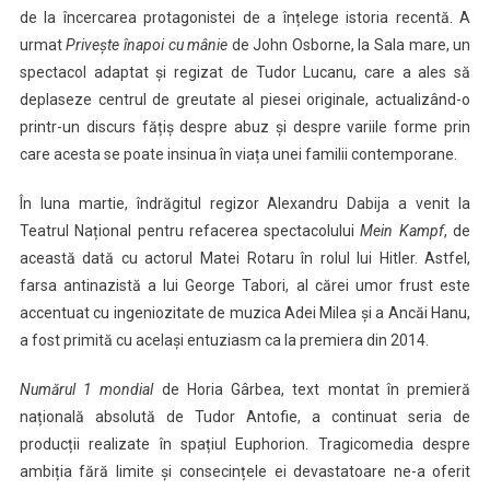
de la încercarea protagonistei de a înțelege istoria recentă. A
urmat
Privește înapoi cu mânie
de John Osborne, la Sala mare, un
spectacol adaptat și regizat de Tudor Lucanu, care a ales să
deplaseze centrul de greutate al piesei originale, actualizând-o
printr-un discurs fățiș despre abuz și despre variile forme prin
care acesta se poate insinua în viața unei familii contemporane.
În luna martie, îndrăgitul regizor Alexandru Dabija a venit la
Teatrul Național pentru refacerea spectacolului
Mein Kampf
, de
această dată cu actorul Matei Rotaru în rolul lui Hitler. Astfel,
farsa antinazistă a lui George Tabori, al cărei umor frust este
accentuat cu ingeniozitate de muzica Adei Milea și a Ancăi Hanu,
a fost primită cu același entuziasm ca la premiera din 2014.
Numărul 1 mondial
de Horia Gârbea, text montat în premieră
națională absolută de Tudor Antofie, a continuat seria de
producții realizate în spațiul Euphorion. Tragicomedia despre
ambiția fără limite și consecințele ei devastatoare ne-a oferit