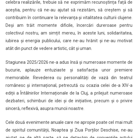
au
celebra realizările, trebuie să ne exprimăm recunoștința față de
debutat
aceștia, pentru că ne-au ajutat să rezistăm, să creștem și să
contribuim în continuare la relevanța și vitalitatea culturii clujene.
Deși am trăit momente dificile, încercări dureroase pentru
colectivul nostru, am simțit mereu, în aceste luni, solidaritatea,
iubirea și energia publicului, care ne-au hrănit și ne-au motivat
atât din punct de vedere artistic, cât și uman.
Stagiunea 2025/2026 ne-a adus însă și numeroase momente de
bucurie, aplauze entuziaste și satisfacția unor premiere
memorabile. Revederea cu personalități de vază din teatrul
românesc și internațional, petrecută cu ocazia celei de-a XIV-a
ediții a Întâlnirilor Internaționale de la Cluj, a prilejuit numeroase
dezbateri, schimburi de idei și de inițiative, precum și o privire
sinceră, reflexivă, asupra muncii noastre.
Cele două evenimente anuale care ne apropie poate cel mai mult
de spiritul comunității, Noaptea și Ziua Porților Deschise, ne-au
ajutat, pe de altă parte, să ne detașăm de convențiile actului