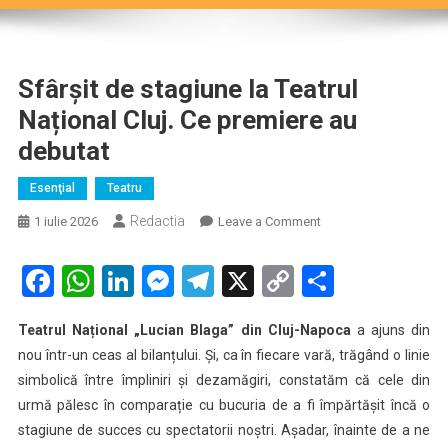
Sfârșit de stagiune la Teatrul
Național Cluj. Ce premiere au
debutat
Esenţial
Teatru
Redactia
on
1 iulie 2026
Leave a Comment
Sfârșit
de
Facebook
WhatsApp
LinkedIn
Messenger
Telegram
X
Copy
Partaje
stagiune
Link
la
Teatrul Național „Lucian Blaga” din Cluj-Napoca
a ajuns din
Teatrul
nou într-un ceas al bilanțului. Și, ca în fiecare vară, trăgând o linie
Național
simbolică între împliniri și dezamăgiri, constatăm că cele din
Cluj.
urmă pălesc în comparație cu bucuria de a fi împărtășit încă o
Ce
premiere
stagiune de succes cu spectatorii noștri. Așadar, înainte de a ne