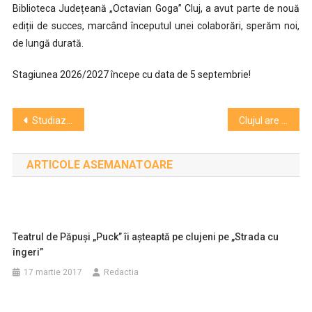
Biblioteca Județeană „Octavian Goga” Cluj, a avut parte de nouă
ediții de succes, marcând începutul unei colaborări, sperăm noi,
de lungă durată.
Stagiunea 2026/2027 începe cu data de 5 septembrie!
Navigare
Studiază Universul! Conferință Internațională de Astronomie la Cluj!
Clujul are un nou muzeu. Memoria Cardinalului Iuliu Hossu este onorată
în
ARTICOLE ASEMANATOARE
articole
Teatrul de Păpuși „Puck” îi așteaptă pe clujeni pe „Strada cu
îngeri”
17 martie 2017
Redactia