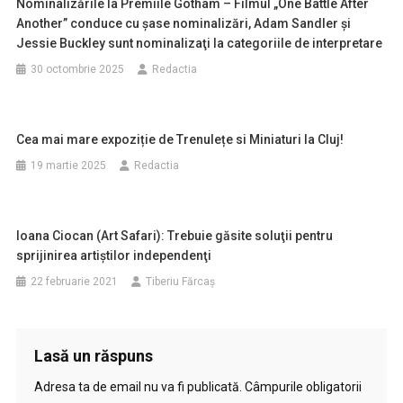
Nominalizările la Premiile Gotham – Filmul „One Battle After
Another” conduce cu şase nominalizări, Adam Sandler şi
Jessie Buckley sunt nominalizaţi la categoriile de interpretare
30 octombrie 2025
Redactia
Cea mai mare expoziție de Trenulețe si Miniaturi la Cluj!
19 martie 2025
Redactia
Ioana Ciocan (Art Safari): Trebuie găsite soluţii pentru
sprijinirea artiştilor independenţi
22 februarie 2021
Tiberiu Fărcaş
Lasă un răspuns
Adresa ta de email nu va fi publicată.
Câmpurile obligatorii