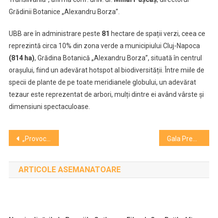
Grădinii Botanice „Alexandru Borza”.
UBB are în administrare peste
81
hectare de spații verzi, ceea ce
reprezintă circa 10% din zona verde a municipiului Cluj-Napoca
(814 ha)
, Grădina Botanică „Alexandru Borza”, situată în centrul
orașului, fiind un adevărat hotspot al biodiversității. Între miile de
specii de plante de pe toate meridianele globului, un adevărat
tezaur este reprezentat de arbori, mulți dintre ei având vârste și
dimensiuni spectaculoase.
Navigare
„Provocări și Soluții în Educația Contemporană”, primul mare eveniment dedicat educației în 2024 la Cluj+Vezi speakerii
Gala Premiilor Gopo 2024. Peste 30 de lungmetraje intră în cursa pentru nominalizări
în
ARTICOLE ASEMANATOARE
articole