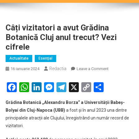
Câți vizitatori a avut Grădina
Botanică Cluj anul trecut? Vezi
cifrele
Actualitate
Esenţial
Redactia
on
16 ianuarie 2024
Leave a Comment
Câți
vizitatori
Facebook
WhatsApp
LinkedIn
Messenger
Telegram
X
Copy
Partaje
a
Link
avut
Grădina Botanică „Alexandru Borza” a Universității Babeș-
Grădina
Bolyai din Cluj-Napoca (UBB)
a fost și în anul 2023 una dintre
Botanică
principalele atracții ale Clujului, înregistrând un număr record de
Cluj
vizitatori.
anul
trecut?