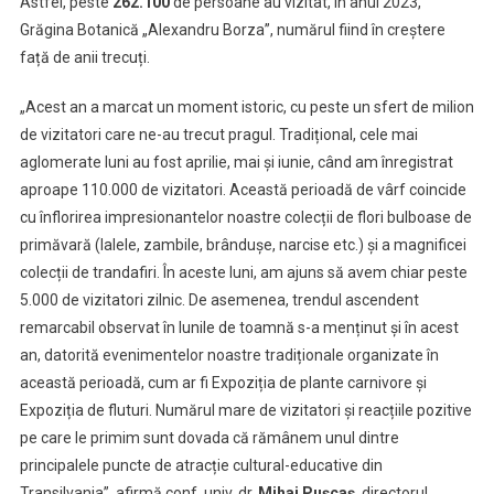
Astfel, peste
262.100
de persoane au vizitat, în anul 2023,
Vezi
cifrele
Grăgina Botanică „Alexandru Borza”, numărul fiind în creștere
față de anii trecuți.
„Acest an a marcat un moment istoric, cu peste un sfert de milion
de vizitatori care ne-au trecut pragul. Tradițional, cele mai
aglomerate luni au fost aprilie, mai și iunie, când am înregistrat
aproape 110.000 de vizitatori. Această perioadă de vârf coincide
cu înflorirea impresionantelor noastre colecții de flori bulboase de
primăvară (lalele, zambile, brândușe, narcise etc.) și a magnificei
colecții de trandafiri. În aceste luni, am ajuns să avem chiar peste
5.000 de vizitatori zilnic. De asemenea, trendul ascendent
remarcabil observat în lunile de toamnă s-a menținut și în acest
an, datorită evenimentelor noastre tradiționale organizate în
această perioadă, cum ar fi Expoziția de plante carnivore și
Expoziția de fluturi. Numărul mare de vizitatori și reacțiile pozitive
pe care le primim sunt dovada că rămânem unul dintre
principalele puncte de atracție cultural-educative din
Transilvania”, afirmă conf. univ. dr.
Mihai Pușcaș
, directorul