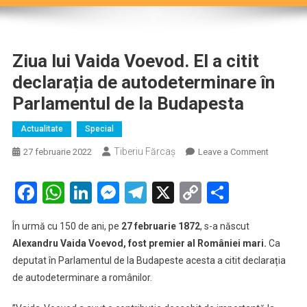
Ziua lui Vaida Voevod. El a citit
declarația de autodeterminare în
Parlamentul de la Budapesta
Actualitate
Special
Tiberiu Fărcaş
on
27 februarie 2022
Leave a Comment
Ziua
lui
Facebook
WhatsApp
LinkedIn
Messenger
Telegram
X
Copy
Partaje
Vaida
Link
Voevod.
În urmă cu 150 de ani, pe
27 februarie 1872
, s-a născut
El
Alexandru Vaida Voevod, fost premier al României mari.
Ca
a
deputat în Parlamentul de la Budapeste acesta a citit declarația
citit
de autodeterminare a românilor.
declarația
de