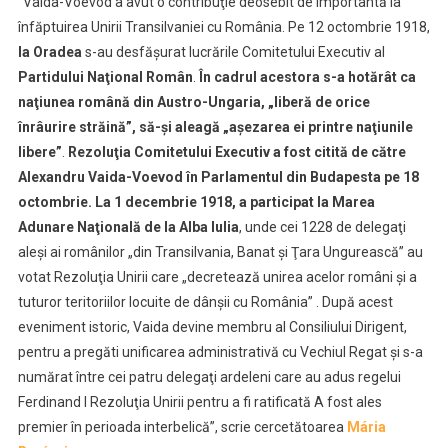
”Vaida-Voevod a avut o contribuţie deosebit de importantă la
autodeter
în
înfăptuirea Unirii Transilvaniei cu România. Pe 12 octombrie 1918,
Parlament
la Oradea
s-au desfăşurat lucrările Comitetului Executiv al
de
Partidului Naţional Român
.
În cadrul acestora s-a hotărât ca
la
naţiunea română din Austro-Ungaria, „liberă de orice
Budapest
înrâurire străină”, să-şi aleagă „aşezarea ei printre naţiunile
libere”
.
Rezoluţia Comitetului Executiv a fost citită de către
Alexandru Vaida-Voevod în Parlamentul din Budapesta pe 18
octombrie.
La 1 decembrie 1918, a participat la Marea
Adunare Naţională de la Alba Iulia
, unde cei 1228 de delegaţi
aleşi ai românilor „din Transilvania, Banat şi Ţara Ungurească” au
votat Rezoluţia Unirii care „decretează unirea acelor români şi a
tuturor teritoriilor locuite de dânşii cu România” . După acest
eveniment istoric, Vaida devine membru al Consiliului Dirigent,
pentru a pregăti unificarea administrativă cu Vechiul Regat şi s-a
numărat între cei patru delegaţi ardeleni care au adus regelui
Ferdinand I Rezoluţia Unirii pentru a fi ratificată A fost ales
premier în perioada interbelică”, scrie cercetătoarea
Mária