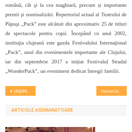
română, cât şi la cea maghiară, precum și importante
premii şi nominalizări.
Repertoriul actual al Teatrului de
Păpuşi „Puck” este alcătuit din aproximativ 25 de titluri
de spectacole pentru copii. Începând cu anul 2002,
instituţia clujeană este gazda Festivalului Internaţional
„Puck”, unul din evenimentele importante ale Clujului,
iar din septembrie 2017 a inițiat Festivalul Stradal
„WonderPuck”, un eveniment dedicat întregii familii.
Navigare
URBANO Shopping & Living s-a deschis azi. O investiție de 100 milioane de euro!
Hamlet în regia lui Gábor Tompa, la Festivalul Shakespeare de la Craiova!
în
ARTICOLE ASEMANATOARE
articole