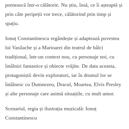
pornească într-o călătorie. Nu știu, însă, ce îi așteaptă și
prin câte peripeții vor trece, călătorind prin timp și
spațiu.
Ionuț Constantinescu regândește și adaptează povestea
lui Vasilache și a Marioarei din teatrul de bâlci
tradițional, într-un context nou, cu personaje noi, cu
întâlniri fantastice și obiecte vrăjite. De data aceasta,
protagoniștii devin exploratori, iar în drumul lor se
întâlnesc cu Dumnezeu, Dracul, Moartea, Elvis Presley
și alte personaje care animă situațiile, cu mult umor.
Scenariul, regia și ilustrația muzicală: Ionuț
Constantinescu