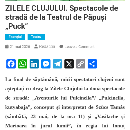
ZILELE CLUJULUI. Spectacole de
stradă de la Teatrul de Păpuși
„Puck”
Esenţial
Teatru
Redactia
on
21 mai 2026
Leave a Comment
ZILELE
CLUJULUI.
Facebook
WhatsApp
LinkedIn
Messenger
Telegram
X
Copy
Partaje
Spectacole
Link
de
La final de săptămână, micii spectatori clujeni sunt
stradă
de
așteptați cu drag la Zilele Clujului la două spectacole
la
de stradă: „Aventurile lui Pulcinella”/ „Pulcinella,
Teatrul
kutyabaja”, conceput și interpretat de Szűcs Tamás
de
Păpuși
(sâmbătă, 23 mai, de la ora 11) și „Vasilache și
„Puck”
Marioara în jurul lumii”, în regia lui Ionuț