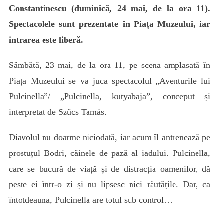
Constantinescu (duminică, 24 mai, de la ora 11).
Spectacolele sunt prezentate în Piața Muzeului, iar
intrarea este liberă.
Sâmbătă, 23 mai, de la ora 11, pe scena amplasată în
Piața Muzeului se va juca spectacolul „Aventurile lui
Pulcinella”/ „Pulcinella, kutyabaja”, conceput și
interpretat de Szűcs Tamás.
Diavolul nu doarme niciodată, iar acum îl antrenează pe
prostuțul Bodri, câinele de pază al iadului. Pulcinella,
care se bucură de viață și de distracția oamenilor, dă
peste ei într-o zi și nu lipsesc nici răutățile.
Dar, ca
întotdeauna, Pulcinella are totul sub control…