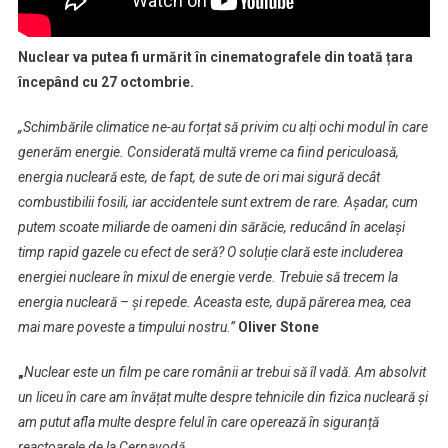
Nuclear va putea fi urmărit în cinematografele din toată țara
începând cu 27 octombrie.
„Schimbările climatice ne-au forțat să privim cu alți ochi modul în care
generăm energie. Considerată multă vreme ca fiind periculoasă,
energia nucleară este, de fapt, de sute de ori mai sigură decât
combustibilii fosili, iar accidentele sunt extrem de rare. Așadar, cum
putem scoate miliarde de oameni din sărăcie, reducând în același
timp rapid gazele cu efect de seră? O soluție clară este includerea
energiei nucleare în mixul de energie verde. Trebuie să trecem la
energia nucleară – și repede. Aceasta este, după părerea mea, cea
mai mare poveste a timpului nostru.”
Oliver Stone
„
Nuclear este un film pe care românii ar trebui să îl vadă. Am absolvit
un liceu în care am învățat multe despre tehnicile din fizica nucleară și
am putut afla multe despre felul în care operează în siguranță
reactoarele de la Cernavodă.