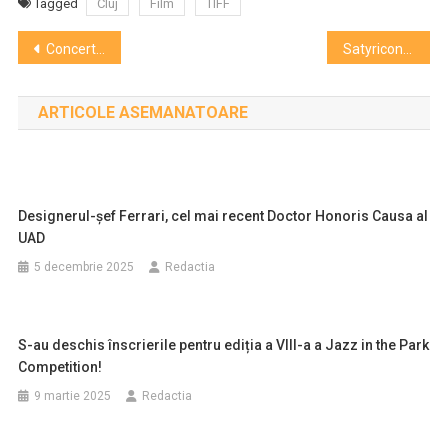
Tagged
Cluj
Film
TIFF
Navigare
Concertul Școlii clujene de chitară clasică
Satyricon, The Flower Kings, Monuments, Borknagar şi Taine, primii artişti confirmaţi la ARTmania Festival 2024
în
ARTICOLE ASEMANATOARE
articole
Designerul-șef Ferrari, cel mai recent Doctor Honoris Causa al
UAD
5 decembrie 2025
Redactia
S-au deschis înscrierile pentru ediția a VIII-a a Jazz in the Park
Competition!
9 martie 2025
Redactia