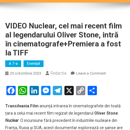
VIDEO Nuclear, cel mai recent film
al legendarului Oliver Stone, intră
în cinematografe+Premiera a fost
la TIFF
A 7-a
Esenţial
Redactia
on
20 octombrie 2023
Leave a Comment
VIDEO
Nuclear,
Facebook
WhatsApp
LinkedIn
Messenger
Telegram
X
Copy
Partaje
cel
Link
mai
Transilvania Film
anunță intrarea în cinematografele din toată
recent
țara a celui mai recent film regizat de legendarul
Oliver Stone
film
:
al
Nuclear
. O incursiune fără precedent în industriile nucleare din
legendarului
Franţa, Rusia şi SUA, acest documentar explorează ce șanse are