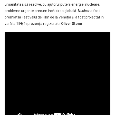
Oliver
umanitatea să rezolve, cu ajutorul puterii energiei nucleare,
Stone,
probleme urgente precum încălzirea globală.
Nuclear
a fost
intră
premiat la Festivalul de Film de la Veneția și a fost proiectat în
în
vară la TIFF, în prezența regizorului
Oliver Stone
.
cinematografe
a
fost
la
TIFF