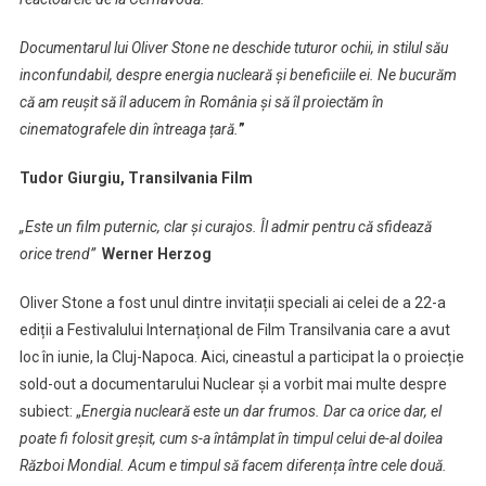
Documentarul lui Oliver Stone ne deschide tuturor ochii, in stilul său
inconfundabil, despre energia nucleară și beneficiile ei. Ne bucurăm
că am reușit să îl aducem în România și să îl proiectăm în
cinematografele din întreaga țară.
”
Tudor Giurgiu, Transilvania Film
„Este un film puternic, clar și curajos. Îl admir pentru că sfidează
orice trend”
Werner Herzog
Oliver Stone a fost unul dintre invitații speciali ai celei de a 22-a
ediții a Festivalului Internațional de Film Transilvania care a avut
loc în iunie, la Cluj-Napoca. Aici, cineastul a participat la o proiecție
sold-out a documentarului Nuclear și a vorbit mai multe despre
subiect: „
Energia nucleară este un dar frumos. Dar ca orice dar, el
poate fi folosit greșit, cum s-a întâmplat în timpul celui de-al doilea
Război Mondial. Acum e timpul să facem diferența între cele două.