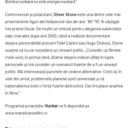
Bomba nucleară nu este energia nucleară”
Controversat și polarizant,
Oliver Stone
este una dintre cele mai
proeminente figuri ale Hollywood-ului din anii ‘80-’90. A câștigat
trei premii Oscar. De multe ori criticat pentru alegerea subiectelor
sale, mai ales după anii 2000, când a realizat documentare
despre personalități precum Fidel Castro sau Hugo Chávez, Stone
susține că nu se consideră un cineast politic: „Consider că filmele
mele sunt, în primul rând, drame despre indivizi aflați în lupte
personale și mă consider un scenarist înainte de a fi un cineast
politic. Mă interesează punctele de vedere alternative. Cred că, în
cele din urmă, problemele planetei sunt universale și că
naționalismul este o forță foarte distructivă. Dar îmi place anarhia
în filme.”
Programul proiecțiilor
Nuclear
va fi disponibil pe
www.transilvaniafilm.ro