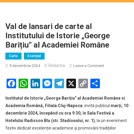
Val de lansari de carte al
Institutului de Istorie „George
Barițiu” al Academiei Române
Carte
Esenţial
Redactia
on
9 decembrie 2024
Leave a Comment
Val
de
Facebook
WhatsApp
LinkedIn
Messenger
Telegram
X
Copy
Partaje
lansari
Link
de
Institutul de Istorie „George Barițiu” al Academiei Române si
carte
Academia Română, Filiala Cluj-Napoca
invită publicul
marți, 10
al
decembrie 2024, începând cu ora 9:30, în Sala Festivă a
Institutului
Hotelului Radisson Blu (str. Stadionului, nr. 1)
, la un eveniment
de
Istorie
festiv dedicat excelenței academice și promovării tradițiilor