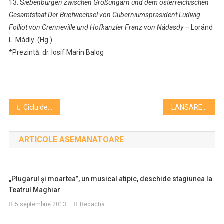
13.⁠ ⁠S
iebenbürgen zwischen Großungarn und dem österreichischen
Gesamtstaat Der Briefwechsel von Guberniumspräsident Ludwig
Folliot von Crenneville und Hofkanzler Franz von Nádasdy
– Loránd
L. Mádly (Hg.)
*Prezintă: dr. Iosif Marin Balog
Navigare
Ciclu de conferinţe la Muzeul de Arta: „Între colecţia Virgil Cioflec şi exilul avangardei româneşti”
LANSARE DE CARTE. „Mărturii asupra unui veac zbuciumat”, volum de amintiri al unui mare psiholog asuprit de comuniști
în
ARTICOLE ASEMANATOARE
articole
„Plugarul şi moartea”, un musical atipic, deschide stagiunea la
Teatrul Maghiar
5 septembrie 2013
Redactia