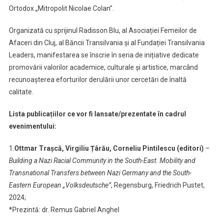
Ortodox „Mitropolit Nicolae Colan”.
Organizată cu sprijinul Radisson Blu, al Asociației Femeilor de
Afaceri din Cluj, al Băncii Transilvania și al Fundației Transilvania
Leaders, manifestarea se înscrie în seria de inițiative dedicate
promovării valorilor academice, culturale și artistice, marcând
recunoașterea eforturilor derulării unor cercetări de înaltă
calitate.
Lista publicațiilor ce vor fi lansate/prezentate în cadrul
evenimentului:
1.
Ottmar Trașcă, Virgiliu Țârău, Corneliu Pintilescu (editori)
–
Building a Nazi Racial Community in the South-East. Mobility and
Transnational Transfers between Nazi Germany and the South-
Eastern European „Volksdeutsche”
, Regensburg, Friedrich Pustet,
2024;
*Prezintă: dr. Remus Gabriel Anghel