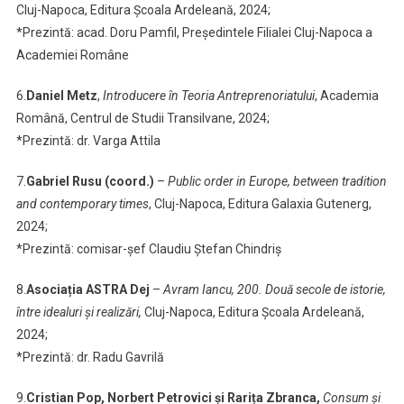
Cluj-Napoca, Editura Școala Ardeleană, 2024;
*Prezintă: acad. Doru Pamfil, Președintele Filialei Cluj-Napoca a
Academiei Române
6.
Daniel Metz
,
Introducere în Teoria Antreprenoriatului
, Academia
Română, Centrul de Studii Transilvane, 2024;
*Prezintă: dr. Varga Attila
7.
Gabriel Rusu (coord.)
–
Public order in Europe, between tradition
and contemporary times
, Cluj-Napoca, Editura Galaxia Gutenerg,
2024;
*Prezintă: comisar-șef Claudiu Ștefan Chindriș
8.
Asociația ASTRA Dej
–
Avram Iancu, 200. Două secole de istorie,
între idealuri și realizări,
Cluj-Napoca, Editura Școala Ardeleană,
2024;
*Prezintă: dr. Radu Gavrilă
9.
Cristian Pop, Norbert Petrovici și Rarița Zbranca,
Consum și