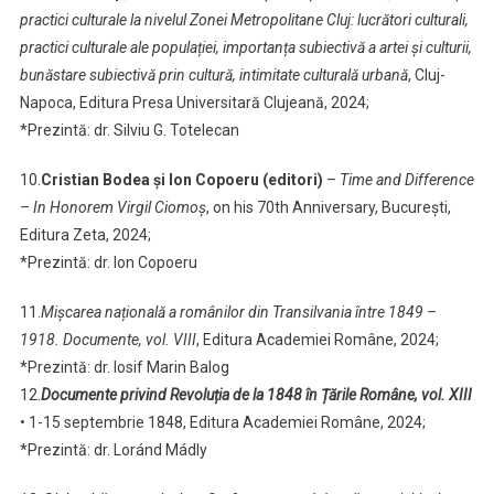
practici culturale la nivelul Zonei Metropolitane Cluj: lucrători culturali,
practici culturale ale populației, importanța subiectivă a artei și culturii,
bunăstare subiectivă prin cultură, intimitate culturală urbană
, Cluj-
Napoca, Editura Presa Universitară Clujeană, 2024;
*Prezintă: dr. Silviu G. Totelecan
10.
Cristian Bodea și Ion Copoeru (editori)
–
Time and Difference
– In Honorem Virgil Ciomoș
, on his 70th Anniversary, București,
Editura Zeta, 2024;
*Prezintă: dr. Ion Copoeru
11.
Mișcarea națională a românilor din Transilvania între 1849 –
1918. Documente, vol. VIII
, Editura Academiei Române, 2024;
*Prezintă: dr. Iosif Marin Balog
12.
Documente privind Revoluția de la 1848 în Țările Române, vol. XIII
• 1-15 septembrie 1848, Editura Academiei Române, 2024;
*Prezintă: dr. Loránd Mádly