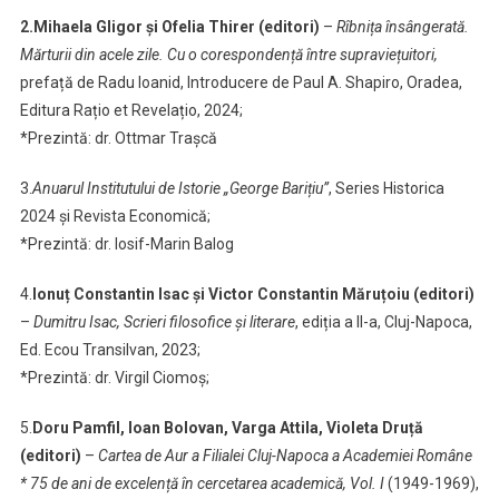
2.Mihaela Gligor și Ofelia Thirer (editori)
–
Rîbnița însângerată.
Mărturii din acele zile. Cu o corespondență între supraviețuitori,
prefață de Radu Ioanid, Introducere de Paul A. Shapiro, Oradea,
Editura Rațio et Revelațio, 2024;
*Prezintă: dr. Ottmar Trașcă
3.
Anuarul Institutului de Istorie „George Barițiu”
, Series Historica
2024 și Revista Economică;
*Prezintă: dr. Iosif-Marin Balog
4.
Ionuț Constantin Isac și Victor Constantin Măruțoiu (editori)
–
Dumitru Isac, Scrieri filosofice și literare
, ediția a II-a, Cluj-Napoca,
Ed. Ecou Transilvan, 2023;
*Prezintă: dr. Virgil Ciomoș;
5.
Doru Pamfil, Ioan Bolovan, Varga Attila, Violeta Druță
(editori)
–
Cartea de Aur a Filialei Cluj-Napoca a Academiei Române
* 75 de ani de excelență în cercetarea academică, Vol. I
(1949-1969),