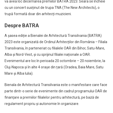
va avea loc decernarea premiilor BATRA 2023. Seara se încheie
cu un concert susținut de trupa TNA (The New Architects), o
trupă formată doar din arhitecți muzicieni.
Despre BATRA
A șasea ediție a Bienalei de Arhitectură Transilvania (BATRA)
2023 este organizată de Ordinul Arhitecților din România – Filiala
Transilvania, în parteneriat cu filialele OAR din Bihor, Satu-Mare,
Alba și Nord-Vest, și cu sprijinul filialei naționale a OAR.
Evenimentul are loc în perioada 20 octombrie – 20 noiembrie, la
Cluj-Napoca și în alte 4 orașe din țară (Oradea, Baia Mare, Satu
Mare și Alba Iulia).
Bienala de Arhitectură Transilvania este o manifestare care face
parte dintr-o serie de evenimente din cadrul programului OAR de
finanţare a premiilor filialelor pentru arhitectură, pe bază de
regulament propriu şi autonomie în organizare.