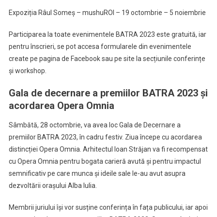
Expoziția Râul Someș – mushuROI – 19 octombrie – 5 noiembrie
Participarea la toate evenimentele BATRA 2023 este gratuită, iar
pentru înscrieri, se pot accesa formularele din evenimentele
create pe pagina de Facebook sau pe site la secțiunile conferințe
și workshop.
Gala de decernare a premiilor BATRA 2023 și
acordarea Opera Omnia
Sâmbătă, 28 octombrie, va avea loc Gala de Decernare a
premiilor BATRA 2023, în cadru festiv. Ziua începe cu acordarea
distincției Opera Omnia. Arhitectul Ioan Străjan va fi recompensat
cu Opera Omnia pentru bogata carieră avută și pentru impactul
semnificativ pe care munca și ideile sale le-au avut asupra
dezvoltării orașului Alba Iulia.
Membrii juriului își vor susține conferința în fața publicului, iar apoi