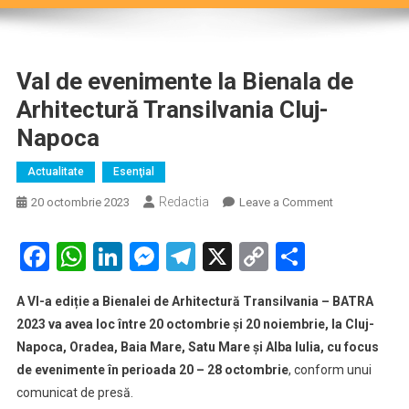
Val de evenimente la Bienala de
Arhitectură Transilvania Cluj-
Napoca
Actualitate
Esenţial
Redactia
on
20 octombrie 2023
Leave a Comment
Val
de
Facebook
WhatsApp
LinkedIn
Messenger
Telegram
X
Copy
Partaje
evenimente
Link
la
A VI-a ediție a Bienalei de Arhitectură Transilvania – BATRA
Bienala
2023 va avea loc între 20 octombrie și 20 noiembrie, la Cluj-
de
Napoca, Oradea, Baia Mare, Satu Mare și Alba Iulia, cu focus
Arhitectură
de evenimente în perioada 20 – 28 octombrie
, conform unui
Transilvania
Cluj-
comunicat de presă.