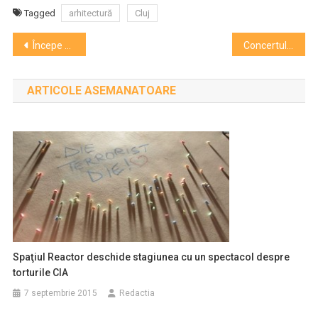
Tagged
arhitectură
Cluj
Navigare
Începe Festivalul Naţional de Teatru. Au fost selectate 30 de producţii din România şi trei spectacole din străinătate
Concertul Școlii clujene de chitară clasică
în
ARTICOLE ASEMANATOARE
articole
Spaţiul Reactor deschide stagiunea cu un spectacol despre
torturile CIA
7 septembrie 2015
Redactia