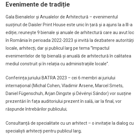
Evenimente de tradiție
Gala Bienalelor și Anualelor de Arhitectură – evenimentul
susținut de Daisler Print House este unic în țară și a ajuns la a III-a
ediție; reunește 9 bienale și anuale de arhitectură care au avut loc
în România în perioada 2022-2023 și invită la dezbatere autorități
locale, arhitecți, dar și publicul larg pe tema ”Impactul
evenimentelor de tip bienală și anuală de arhitectură în calitatea
mediul construit și în relația cu administrațiile locale”.
Conferința juriului BATRA 2023 – cei 6 membri ai juriului
internațional (Michal Cohen, Vladimir Arsene, Marcel Smets,
Daniel Fügenschuh, Arjan Dingste și Dévényi Sándor) vor susține
prezentări în fața auditoriului prezent în sală, iar la final, vor
răspunde întrebărilor publicului;
Consultanță de specialitate cu un arhitect – o invitație la dialog cu
specialiști arhitecți pentru publicul larg;