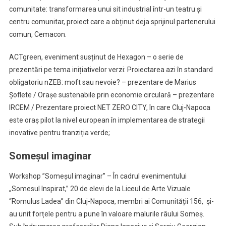
comunitate: transformarea unui sit industrial într-un teatru și
centru comunitar, proiect care a obținut deja sprijinul partenerului
comun, Cemacon.
ACTgreen, eveniment susținut de Hexagon – o serie de
prezentări pe tema inițiativelor verzi: Proiectarea azi în standard
obligatoriu nZEB: moft sau nevoie? – prezentare de Marius
Șoflete / Orașe sustenabile prin economie circulară – prezentare
IRCEM / Prezentare proiect NET ZERO CITY, în care Cluj-Napoca
este oraș pilot la nivel european în implementarea de strategii
inovative pentru tranziția verde;
Someșul imaginar
Workshop ”Someșul imaginar” – În cadrul evenimentului
„Somesul Inspirat,” 20 de elevi de la Liceul de Arte Vizuale
“Romulus Ladea” din Cluj-Napoca, membri ai Comunității 156, și-
au unit forțele pentru a pune în valoare malurile râului Someș.