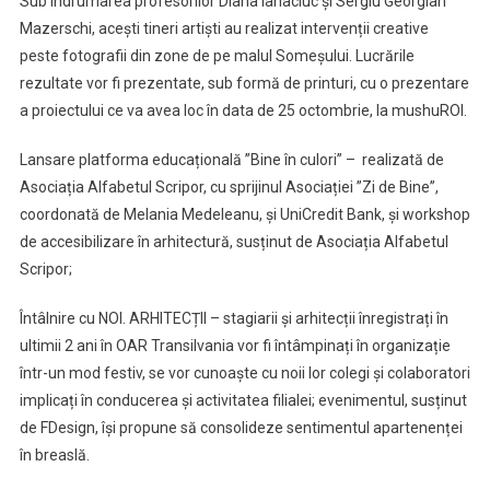
Sub îndrumarea profesorilor Diana Ianaciuc și Sergiu Georgian
Mazerschi, acești tineri artiști au realizat intervenții creative
peste fotografii din zone de pe malul Someșului. Lucrările
rezultate vor fi prezentate, sub formă de printuri, cu o prezentare
a proiectului ce va avea loc în data de 25 octombrie, la mushuROI.
Lansare platforma educațională ”Bine în culori” – realizată de
Asociația Alfabetul Scripor, cu sprijinul Asociației ”Zi de Bine”,
coordonată de Melania Medeleanu, și UniCredit Bank, și workshop
de accesibilizare în arhitectură, susținut de Asociația Alfabetul
Scripor;
Întâlnire cu NOI. ARHITECȚII – stagiarii și arhitecții înregistrați în
ultimii 2 ani în OAR Transilvania vor fi întâmpinați în organizație
într-un mod festiv, se vor cunoaște cu noii lor colegi și colaboratori
implicați în conducerea și activitatea filialei; evenimentul, susținut
de FDesign, își propune să consolideze sentimentul apartenenței
în breaslă.