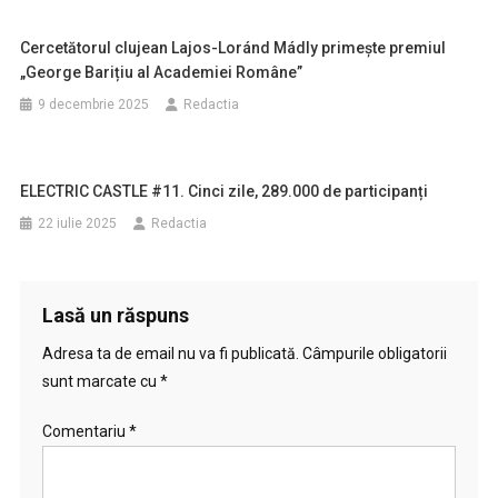
Cercetătorul clujean Lajos-Loránd Mádly primește premiul
„George Barițiu al Academiei Române”
9 decembrie 2025
Redactia
ELECTRIC CASTLE #11. Cinci zile, 289.000 de participanți
22 iulie 2025
Redactia
Lasă un răspuns
Adresa ta de email nu va fi publicată.
Câmpurile obligatorii
sunt marcate cu
*
Comentariu
*