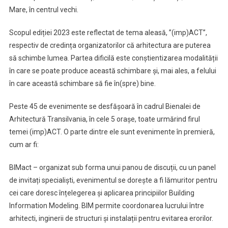
Mare, în centrul vechi.
Scopul ediției 2023 este reflectat de tema aleasă, ”(imp)ACT”,
respectiv de credința organizatorilor că arhitectura are puterea
să schimbe lumea. Partea dificilă este conștientizarea modalității
în care se poate produce această schimbare și, mai ales, a felului
în care această schimbare să fie în(spre) bine.
Peste 45 de evenimente se desfășoară în cadrul Bienalei de
Arhitectură Transilvania, în cele 5 orașe, toate urmărind firul
temei (imp)ACT. O parte dintre ele sunt evenimente în premieră,
cum ar fi:
BIMact – organizat sub forma unui panou de discuții, cu un panel
de invitați specialiști, evenimentul se dorește a fi lămuritor pentru
cei care doresc înțelegerea și aplicarea principiilor Building
Information Modeling. BIM permite coordonarea lucrului între
arhitecti, inginerii de structuri și instalații pentru evitarea erorilor.