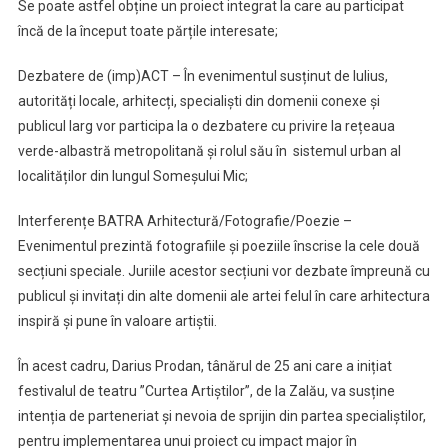
Se poate astfel obține un proiect integrat la care au participat
încă de la început toate părțile interesate;
Dezbatere de (imp)ACT – În evenimentul susținut de Iulius,
autorități locale, arhitecți, specialiști din domenii conexe și
publicul larg vor participa la o dezbatere cu privire la rețeaua
verde-albastră metropolitană și rolul său în sistemul urban al
localităților din lungul Someșului Mic;
Interferențe BATRA Arhitectură/Fotografie/Poezie –
Evenimentul prezintă fotografiile și poeziile înscrise la cele două
secțiuni speciale. Juriile acestor secțiuni vor dezbate împreună cu
publicul și invitați din alte domenii ale artei felul în care arhitectura
inspiră și pune în valoare artiștii.
În acest cadru, Darius Prodan, tânărul de 25 ani care a inițiat
festivalul de teatru ”Curtea Artiștilor”, de la Zalău, va susține
intenția de parteneriat și nevoia de sprijin din partea specialiștilor,
pentru implementarea unui proiect cu impact major în