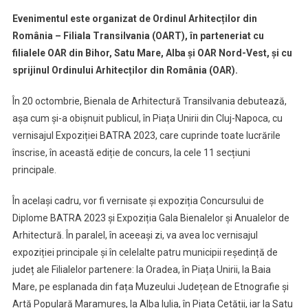
Napoca
Evenimentul este organizat de Ordinul Arhitecților din
România – Filiala Transilvania (OART), în parteneriat cu
filialele OAR din Bihor, Satu Mare, Alba și OAR Nord-Vest, și cu
sprijinul Ordinului Arhitecților din România (OAR).
În 20 octombrie, Bienala de Arhitectură Transilvania debutează,
așa cum și-a obișnuit publicul, în Piața Unirii din Cluj-Napoca, cu
vernisajul Expoziției BATRA 2023, care cuprinde toate lucrările
înscrise, în această ediție de concurs, la cele 11 secțiuni
principale.
În același cadru, vor fi vernisate și expoziția Concursului de
Diplome BATRA 2023 și Expoziția Gala Bienalelor și Anualelor de
Arhitectură. În paralel, în aceeași zi, va avea loc vernisajul
expoziției principale și în celelalte patru municipii reședință de
județ ale Filialelor partenere: la Oradea, în Piața Unirii, la Baia
Mare, pe esplanada din fața Muzeului Județean de Etnografie și
Artă Populară Maramureș, la Alba Iulia, în Piața Cetății, iar la Satu