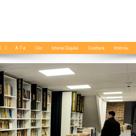
l
A 7-a
Clio
Istoria Clujului
Cooltura
Interviu