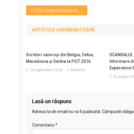
Navigare
CLUJ: Doliu în lumea muzicală și universitară
în
ARTICOLE ASEMANATOARE
articole
Scriitori valoroși din Belgia, Cehia,
SCANDALUL 
Macedonia și Serbia la FICT 2016
Informare d
Experience 
19 septembrie 2016
Redactia
26 august 2
Lasă un răspuns
Adresa ta de email nu va fi publicată.
Câmpurile obliga
Comentariu
*