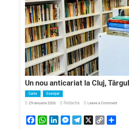
Un nou anticariat la Cluj, Târgul 
Carte
Esenţial
Redactia
on
29 ianuarie 2026
Leave a Comment
Un
nou
Facebook
WhatsApp
LinkedIn
Messenger
Telegram
X
Copy
Par
anticar