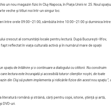
is un nou magazin fizic în Cluj-Napoca, în Piața Unirii nr. 25. Noul spațiu
rte veche și titluri noi într-un singur loc.
neri între orele 09:00–21:00, sâmbăta între 10:00–21:00 și duminica între
!
lui crescut al comunității locale pentru lectură. După București–Ilfov,
fapt reflectat în viața culturală activă și în numărul mare de spații
 spațiu de întâlnire și o continuare a dialogului cu cititorii. Nu construim
 care lectura este încurajată și accesibilă tuturor clienților noștri, de toate
zin din Cluj să putem implementa și ridicările fizice din acest nou spațiu.”,
 literatură română și străină, cărți pentru copii, istorie, știință și artă,
și DVD-uri.