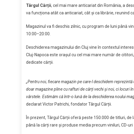
Link
la
Târgul Cărții
, cel mai mare anticariat din România, a desch
Cluj,
va funcționa atât ca anticariat, cât și ca librărie, reunind ca
Târgul
Cărții,
Magazinul va fi deschis zilnic, cu program de luni până vi
în
10:00–20:00.
buricul
târgului
Deschiderea magazinului din Cluj vine în contextul interesu
Cluj-Napoca este orașul cu cel mai mare număr de cititori, 
dedicate cărții.
„Pentru noi, fiecare magazin pe care-l deschidem reprezintă un
doar magazine pline cu rafturi de cărți vechi și noi, ci locuri în
vârstele. Estimăm că într-o lună de la deschiderea noului maga
declarat Victor Patrichi, fondator Târgul Cărții.
În prezent, Târgul Cărții oferă peste 150.000 de titluri, de la
până la cărți rare și produse media precum viniluri, CD-uri 