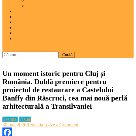
Pictură
Sculptură
A 7-a
Clio
Istoria Clujului
Cooltura
Interviu
Special
site mode button
Caută
după:
Un moment istoric pentru Cluj și
România. Dublă premiere pentru
proiectul de restaurare a Castelului
Bánffy din Răscruci, cea mai nouă perlă
arhitecturală a Transilvaniei
Esenţial
Vizual
on
30 mai 2026
Redactia
Leave a Comment
Un
moment