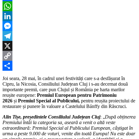
istoric
Facebook
pentru
WhatsApp
Cluj
și
LinkedIn
România.
Dublă
Messenger
premiere
pentru
Telegram
proiectul
de
X
restaurare
Copy
a
Castelului
Link
Partajează
Bánffy
Joi seara, 28 mai, în cadrul unei festivități care s-a desfășurat în
din
Cipru, la Nicosia, Consiliului Județean Cluj i s-au decernat două
Răscruci,
importante premii, care pun Clujul și România pe harta marilor
cea
reușite europene:
Premiul European pentru Patrimoniu
mai
2026
și
Premiul Special al Publicului,
pentru reușita proiectului de
nouă
restaurare și punere în valoare a Castelului Bánffy din Răscruci.
perlă
arhitecturală
Alin Tișe, președintele Consiliului Județean Cluj
: „
După obținerea
a
Premiului întâi la categoria sa, aseară a venit o altă veste
Transilvaniei
extraordinară: Premiul Special al Publicului European, câștigat în
urma a peste 9.000 de voturi, venite din toată Europa! Nu este doar