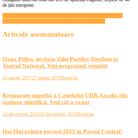
de țări europene.
Navigare
CRONICĂ: Iron Maiden – Sfârșitul sau renașterea unei lumi?
MARLAUX#50. Recital de pian, ateliere, conferințe
în
articole
Articole asemanatoare
Oana Pellea, invitata Zilei Porților Deschise la
Teatrul Național. Vezi programul complet
26 martie 2017
27 martie 2017
Redactia
Restaurare superbă a Castelului UBB-Arcalia din
stațiune științifică. Vezi cât a costat
24 decembrie 2023
24 decembrie 2023
Redactia
Hai-Hui printre povești 2025 in Parcul Central!