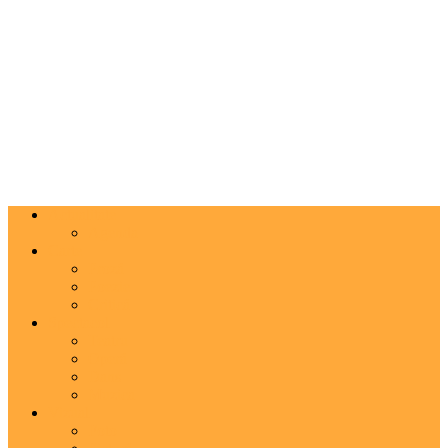
Actualitate
Agenda
Carte
Proză
Poezie
Critică
Spectacol
Teatru
Operă
Dans
Muzica
Vizual
Foto