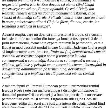
un simplu premiu, ci o recunoaștere a valorii, a identității și a
respectului pentru istorie. Este dovada că atunci când Clujul
construiește cu viziune, Europa aplaudă. Castelul Bánffy din
Răscruci renaște astăzi nu doar ca monument restaurat, ci ca
simbol al demnității culturale.
Felicitări tuturor celor care au crezut
în acest proiect extraordinar!
Clujul a făcut, din nou, istorie, iar
România a strălucit în Europa
”.
Această reușită, care nu doar că a impresionat Europa, ci a cucerit
inclusiv inimile oamenilor din întreaga lume, a fost apreciată de un
juriu internațional,
format din experți renumiți în patrimoniu, care a
lăudat în mod deosebit modul în care Consiliul Județean Cluj a reușit
să implementeze acest proiect: „
Proiectul […] demonstrează cum un
domeniu aristocratic neglijat poate fi reintegrat în viața
contemporană a comunității. Abordarea sa integrată a restaurat
clădirea, grădinile și peisajul ca un ansamblu coerent, încurajând în
același timp administrarea pe termen lung, dezvoltarea
competențelor și o implicare locală puternică într-un context
rural
”.
Amintim faptul că
Premiul European pentru Patrimoniu/Premiul
Europa Nostra este cea mai prestigioasă distincție din Europa în
domeniul promovării excelenței și a bunelor practici în conservarea
patrimoniului cultural și natural. Organizată sub egida Comisiei
Europene, ediția din acest an a fost una intens disputată, Clujul fiind
câștigător dintr-un total din
261 de aplicații eligibile, depuse de 40