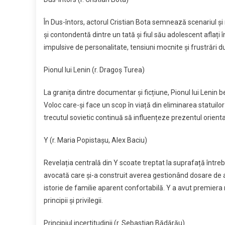
În Dus-întors, actorul Cristian Bota semnează scenariul și r
și contondentă dintre un tată și fiul său adolescent aflați î
impulsive de personalitate, tensiuni mocnite și frustrări d
Pionul lui Lenin (r. Dragoș Turea)
La granița dintre documentar și ficțiune, Pionul lui Lenin 
Voloc care-și face un scop în viață din eliminarea statuilor 
trecutul sovietic continuă să influențeze prezentul orienta
Y (r. Maria Popistașu, Alex Baciu)
Revelația centrală din Y scoate treptat la suprafață între
avocată care și-a construit averea gestionând dosare de ado
istorie de familie aparent confortabilă. Y a avut premiera m
principii și privilegii.
Principiul incertitudinii (r. Sebastian Bădărău)