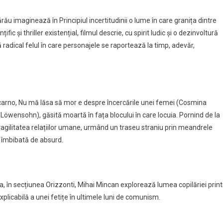
imaginează în Principiul incertitudinii o lume în care granița dintre
ific și thriller existențial, filmul descrie, cu spirit ludic și o dezinvoltură
adical felul în care personajele se raportează la timp, adevăr,
Locarno, Nu mă lăsa să mor e despre încercările unei femei (Cosmina
Löwensohn), găsită moartă în fața blocului în care locuia. Pornind de la
fragilitatea relațiilor umane, urmând un traseu straniu prin meandrele
ă îmbibată de absurd.
a, în secțiunea Orizzonti, Mihai Mincan explorează lumea copilăriei print
xplicabilă a unei fetițe în ultimele luni de comunism.