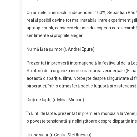
Cu armele cinemaului independent 100%, Sebastian Bădărău 
real și posibil devine tot mai instabilă. Între experiment științ
aproape punk, consecințele unei descoperiri care schimbă r
sentimente și propriile alegeri.
Nu mă lăsa să mor (r. Andrei Epure)
Prezentat în premieră internațională la festivalul de la 
Stratan) de a organiza înmormântarea vecinei sale (Elina 
această dispariție, filmul vorbește despre singurătate și 
birocrației, într-o atmosferă poetic-lugubră și misterioas
Dinți de lapte (r. Mihai Mincan)
În Dinți de lapte, prezentat în premieră mondială la Veneți
o poveste tensionată și neliniștitoare despre dispariția ine
Un loc sigur (r. Cecilia Ștefănescu)