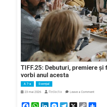
TIFF.25: Debuturi, premiere și
vorbi anul acesta
A 7-a
Esenţial
Redactia
on
23 mai 2026
Leave a Comment
TIFF.25:
Debuturi,
Facebook
WhatsApp
LinkedIn
Messenger
Telegram
X
Copy
Par