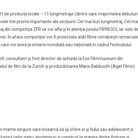
1 de producții locale – 11 lungmetraje (dintre care majoritatea debuturi
cele trei premii importante ale secțiunii: Cel mai bun lungmetraj, Cel ma
i
din competiția ZFR se vor afla și în atenția juriului FIPRESCI, iar cele d
nis. În afara competiției vor fi proiectate atât filme românești remarcat
ia) care vor avea premiera mondială sau națională în cadrul festivalului.
lf, consultant și fost director de achiziții la Eye Filmmuseum din
ul de film de la Zürich și producătoarea Marie Balducchi (Agat Films).
 mame singure care încearcă să își ofere ei și fiului său adolescent o
ungul celor patru anotimpuri și construit la granița dintre ficțiune și