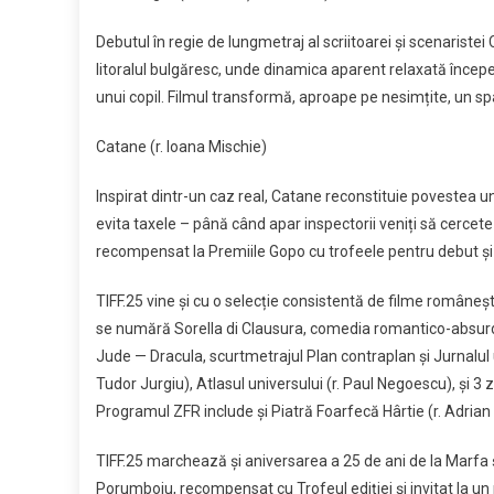
Debutul în regie de lungmetraj al scriitoarei și scenaristei
litoralul bulgăresc, unde dinamica aparent relaxată începe 
unui copil. Filmul transformă, aproape pe nesimțite, un spaț
Catane (r. Ioana Mischie)
Inspirat dintr-un caz real, Catane reconstituie povestea un
evita taxele – până când apar inspectorii veniți să cercete
recompensat la Premiile Gopo cu trofeele pentru debut și
TIFF.25 vine și cu o selecție consistentă de filme româneșt
se numără Sorella di Clausura, comedia romantico-absurdă 
Jude — Dracula, scurtmetrajul Plan contraplan și Jurnalul 
Tudor Jurgiu), Atlasul universului (r. Paul Negoescu), și 3 
Programul ZFR include și Piatră Foarfecă Hârtie (r. Adrian 
TIFF.25 marchează și aniversarea a 25 de ani de la Marfa și 
Porumboiu, recompensat cu Trofeul ediției și invitat la un