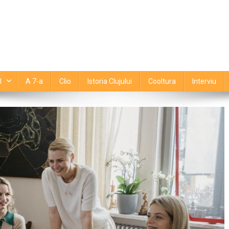
l
A 7-a
Clio
Istoria Clujului
Cooltura
Interviu