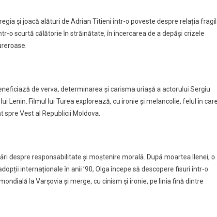
egia și joacă alături de Adrian Titieni într-o poveste despre relația fragi
ntr-o scurtă călătorie în străinătate, în încercarea de a depăși crizele
ureroase.
beneficiază de verva, determinarea și carisma uriașă a actorului Sergiu
lui Lenin. Filmul lui Turea explorează, cu ironie și melancolie, felul în car
t spre Vest al Republicii Moldova.
bări despre responsabilitate și moștenire morală. După moartea Ilenei, o
pții internaționale în anii ’90, Olga începe să descopere fisuri într-o
ondială la Varșovia și merge, cu cinism și ironie, pe linia fină dintre