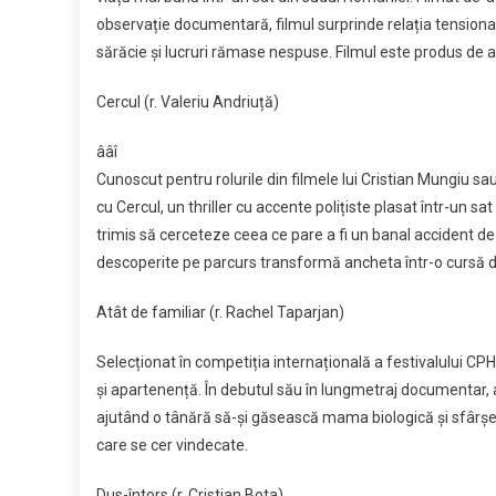
observație documentară, filmul surprinde relația tensionat
sărăcie și lucruri rămase nespuse. Filmul este produs de ac
Cercul (r. Valeriu Andriuță)
ââî
Cunoscut pentru rolurile din filmele lui Cristian Mungiu s
cu Cercul, un thriller cu accente polițiste plasat într-un s
trimis să cerceteze ceea ce pare a fi un banal accident de vâ
descoperite pe parcurs transformă ancheta într-o cursă 
Atât de familiar (r. Rachel Taparjan)
Selecționat în competiția internațională a festivalului CP
și apartenență. În debutul său în lungmetraj documentar,
ajutând o tânără să-și găsească mama biologică și sfârșeșt
care se cer vindecate.
Dus-întors (r. Cristian Bota)