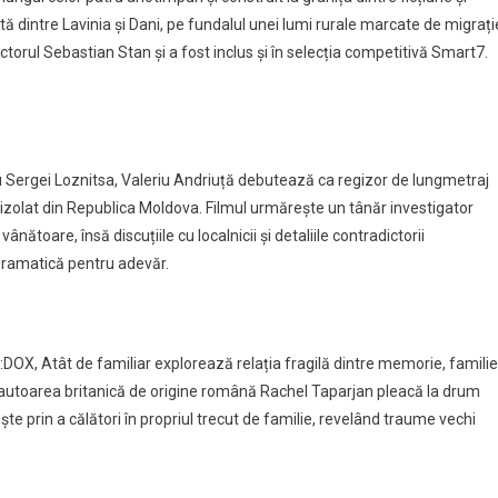
ă dintre Lavinia și Dani, pe fundalul unei lumi rurale marcate de migrați
torul Sebastian Stan și a fost inclus și în selecția competitivă Smart7.
au Sergei Loznitsa, Valeriu Andriuță debutează ca regizor de lungmetraj
at izolat din Republica Moldova. Filmul urmărește un tânăr investigator
nătoare, însă discuțiile cu localnicii și detaliile contradictorii
dramatică pentru adevăr.
H:DOX, Atât de familiar explorează relația fragilă dintre memorie, familie
 autoarea britanică de origine română Rachel Taparjan pleacă la drum
e prin a călători în propriul trecut de familie, revelând traume vechi