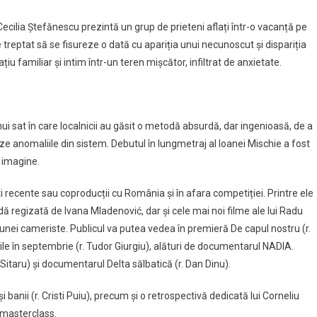
 Cecilia Ștefănescu prezintă un grup de prieteni aflați într-o vacanță pe
treptat să se fisureze o dată cu apariția unui necunoscut și dispariția
iu familiar și intim într-un teren mișcător, infiltrat de anxietate.
ui sat în care localnicii au găsit o metodă absurdă, dar ingenioasă, de a
ze anomaliile din sistem. Debutul în lungmetraj al Ioanei Mischie a fost
 imagine.
i recente sau coproducții cu România și în afara competiției. Printre ele
regizată de Ivana Mladenović, dar și cele mai noi filme ale lui Radu
unei cameriste. Publicul va putea vedea în premieră De capul nostru (r.
zile în septembrie (r. Tudor Giurgiu), alături de documentarul NADIA.
Sitaru) și documentarul Delta sălbatică (r. Dan Dinu).
banii (r. Cristi Puiu), precum și o retrospectivă dedicată lui Corneliu
 masterclass.