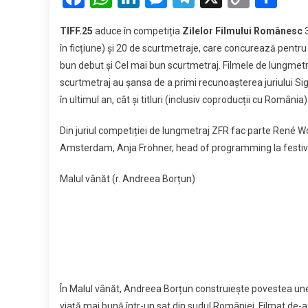
premiere
Link
și
TIFF.25
aduce în competiția
Zilelor Filmului Românesc
3
filmele
în ficțiune) și 20 de scurtmetraje, care concurează pentru 
româneșt
bun debut și Cel mai bun scurtmetraj. Filmele de lungmetraj 
despre
scurtmetraj au șansa de a primi recunoașterea juriului Sig
care
se
în ultimul an, cât și titluri (inclusiv coproducții cu Român
va
vorbi
Din juriul competiției de lungmetraj ZFR fac parte René Wo
anul
Amsterdam, Anja Fröhner, head of programming la festival
acesta
Malul vânăt (r. Andreea Borțun)
În Malul vânăt, Andreea Borțun construiește povestea unei
viață mai bună într-un sat din sudul României. Filmat de-a l