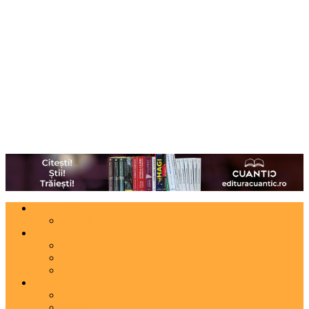
Actualitate
Agenda
Carte
Proză
Poezie
Critică
Spectacol
Teatru
Operă