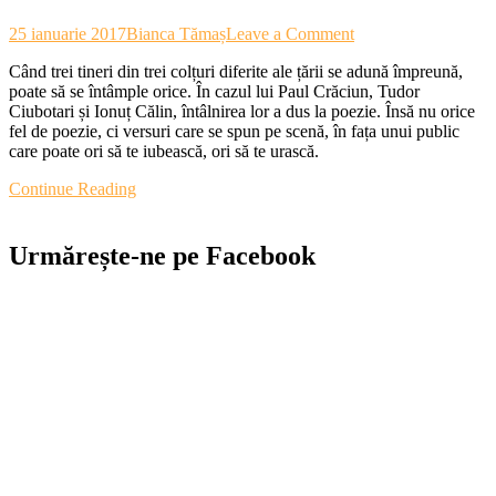
on
25 ianuarie 2017
Bianca Tămaș
Leave a Comment
Poethree:
Când trei tineri din trei colțuri diferite ale țării se adună împreună,
Când
poate să se întâmple orice. În cazul lui Paul Crăciun, Tudor
versurile
Ciubotari și Ionuț Călin, întâlnirea lor a dus la poezie. Însă nu orice
alunecă
fel de poezie, ci versuri care se spun pe scenă, în fața unui public
pe
care poate ori să te iubească, ori să te urască.
scenă
Continue Reading
Urmărește-ne pe Facebook