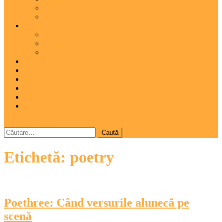
Dans
Muzica
Vizual
Foto
Pictură
Sculptură
A 7-a
Clio
Istoria Clujului
Cooltura
Interviu
Special
site mode button
Caută
după:
Etichetă:
poetry
Poethree: Când versurile alunecă pe
scenă