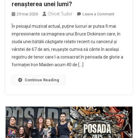
renașterea unei lumi?
Chicet Tudor
on
29 mai 2026
Leave a Comment
CRONICĂ:
În peisajul muzical actual, puține lucruri ar putea fi mai
Iron
impresionante ca imaginea unui Bruce Dickinson care, în
Maiden
ciuda unei bătălii câștigate relativ recent cu cancerul și
–
vârstei de 67 de ani, reușește cumva să cânte în același
Sfârșitul
sau
registru de tenor care l-a consacrat în perioada de glorie a
renașterea
formației Iron Maiden acum 40 de […]
unei
lumi?
Continue Reading