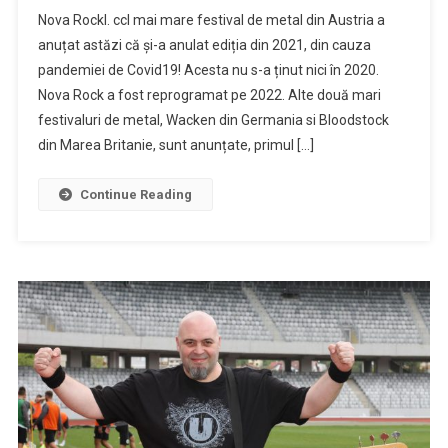
NOVA
Nova Rockl. ccl mai mare festival de metal din Austria a
ROCK
anuțat astăzi că și-a anulat ediția din 2021, din cauza
2021
pandemiei de Covid19! Acesta nu s-a ținut nici în 2020.
s-
Nova Rock a fost reprogramat pe 2022. Alte două mari
a
anulat!
festivaluri de metal, Wacken din Germania si Bloodstock
Ca
din Marea Britanie, sunt anunțate, primul […]
și
în
Continue Reading
România,
nici
în
Austria
industria
de
timp
liber
nu
e
sprijinită