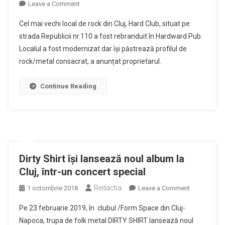
on
Leave a Comment
Rebranding
Cel mai vechi local de rock din Cluj, Hard Club, situat pe
la
strada Republicii nr.110 a fost rebranduit în Hardward Pub.
Hard
Localul a fost modernizat dar își păstrează profilul de
Club,
rock/metal consacrat, a anunțat proprietarul.
local
de
rock,
Continue Reading
noul
Hardward
Pub,
cu
concert
Grimus
Dirty Shirt își lansează noul album la
Cluj, într-un concert special
Redactia
on
1 octombrie 2018
Leave a Comment
Dirty
Pe 23 februarie 2019, în clubul /Form Space din Cluj-
Shirt
Napoca, trupa de folk metal DIRTY SHIRT lansează noul
își