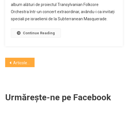
album alături de proiectul Transylvanian Folkcore
lansează
Orchestra într-un concert extraordinar, avându-i ca invitați
noul
album
speciali pe israelienii de la Subterranean Masquerade.
la
Cluj,
Continue Reading
într-
un
concert
special
Navigare
Articole mai vechi
în
articole
Urmărește-ne pe Facebook