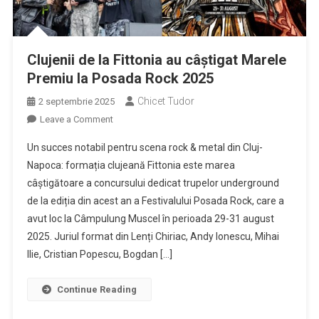
Clujenii de la Fittonia au câștigat Marele
Premiu la Posada Rock 2025
Chicet Tudor
2 septembrie 2025
on
Leave a Comment
Clujenii
Un succes notabil pentru scena rock & metal din Cluj-
de
Napoca: formația clujeană Fittonia este marea
la
câștigătoare a concursului dedicat trupelor underground
Fittonia
de la ediția din acest an a Festivalului Posada Rock, care a
au
câștigat
avut loc la Câmpulung Muscel în perioada 29-31 august
Marele
2025. Juriul format din Lenți Chiriac, Andy Ionescu, Mihai
Premiu
Ilie, Cristian Popescu, Bogdan […]
la
Posada
Continue Reading
Rock
2025