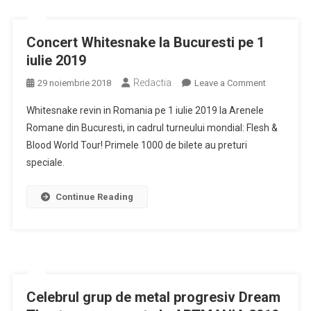
Concert Whitesnake la Bucuresti pe 1
iulie 2019
Redactia
on
29 noiembrie 2018
Leave a Comment
Concert
Whitesnake revin in Romania pe 1 iulie 2019 la Arenele
Whitesnak
Romane din Bucuresti, in cadrul turneului mondial: Flesh &
la
Blood World Tour! Primele 1000 de bilete au preturi
Bucuresti
speciale.
pe
1
iulie
Continue Reading
2019
Celebrul grup de metal progresiv Dream