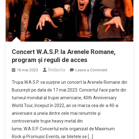
Concert W.A.S.P. la Arenele Romane,
program și reguli de acces
Redactia
on
16 mai 2023
Leave a Comment
Concert
Trupa W.A.S.P. va susține un concert la Arenele Romane din
W.A.S.P.
București pe data de 17 mai 2023. Concertul face parte din
la
turneul mondial al trupei americane, 40th Anniversary
Arenele
World Tour, început în 2022, an ce marca cea de-a 40-a
Romane,
program
aniversare a uneia dintre cele mai renumite și
și
controversate trupe heavy metal din
reguli
lume, W.A.S.P. Concertul este organizat de Maximum
de
Rock și Promusic Events, iar biletele se […]