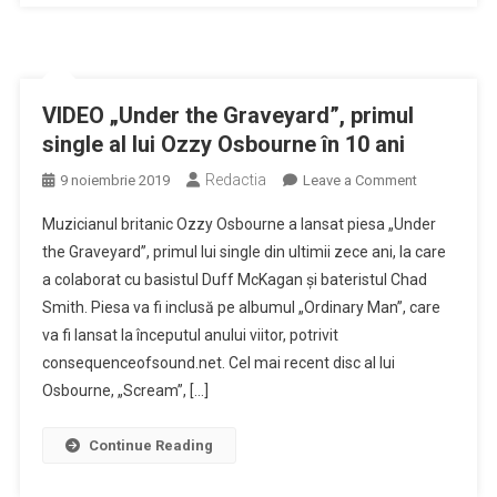
VIDEO „Under the Graveyard”, primul
single al lui Ozzy Osbourne în 10 ani
Redactia
on
9 noiembrie 2019
Leave a Comment
VIDEO
Muzicianul britanic Ozzy Osbourne a lansat piesa „Under
„Under
the Graveyard”, primul lui single din ultimii zece ani, la care
the
a colaborat cu basistul Duff McKagan şi bateristul Chad
Graveyard”,
Smith. Piesa va fi inclusă pe albumul „Ordinary Man”, care
primul
single
va fi lansat la începutul anului viitor, potrivit
al
consequenceofsound.net. Cel mai recent disc al lui
lui
Osbourne, „Scream”, […]
Ozzy
Osbourne
Continue Reading
în
10