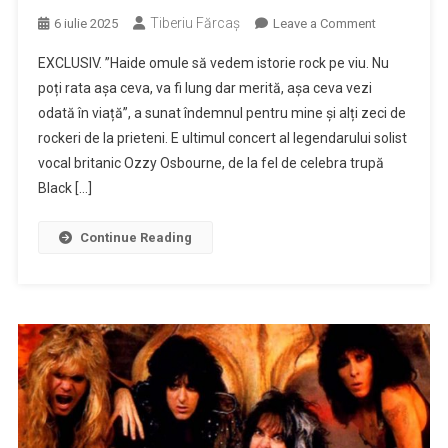
Tiberiu Fărcaş
on
6 iulie 2025
Leave a Comment
EXCLUSIV/V
EXCLUSIV. ”Haide omule să vedem istorie rock pe viu. Nu
Cum
poți rata așa ceva, va fi lung dar merită, așa ceva vezi
au
odată în viață”, a sunat îndemnul pentru mine și alți zeci de
vizionat
rockeri de la prieteni. E ultimul concert al legendarului solist
rockerii
clujeni
vocal britanic Ozzy Osbourne, de la fel de celebra trupă
ultimul
Black […]
concert
Black
Continue Reading
Sabbath