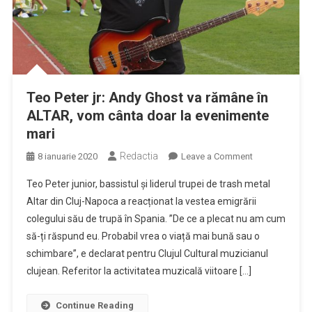
Teo Peter jr: Andy Ghost va rămâne în
ALTAR, vom cânta doar la evenimente
mari
Redactia
on
8 ianuarie 2020
Leave a Comment
Teo
Teo Peter junior, bassistul și liderul trupei de trash metal
Peter
Altar din Cluj-Napoca a reacționat la vestea emigrării
jr:
colegului său de trupă în Spania. ”De ce a plecat nu am cum
Andy
să-ți răspund eu. Probabil vrea o viață mai bună sau o
Ghost
va
schimbare”, e declarat pentru Clujul Cultural muzicianul
rămâne
clujean. Referitor la activitatea muzicală viitoare […]
în
ALTAR,
Continue Reading