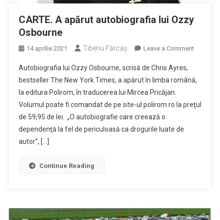
CARTE. A apărut autobiografia lui Ozzy
Osbourne
Tiberiu Fărcaş
on
14 aprilie 2021
Leave a Comment
CARTE.
Autobiografia lui Ozzy Osbourne, scrisă de Chris Ayres,
A
bestseller The New York Times, a apărut în limba română,
apărut
la editura Polirom, în traducerea lui Mircea Pricăjan.
autobiogr
Volumul poate fi comandat de pe site-ul polirom.ro la preţul
lui
Ozzy
de 59,95 de lei. „O autobiografie care creează o
Osbourn
dependenţă la fel de periculoasă ca drogurile luate de
autor”, […]
Continue Reading