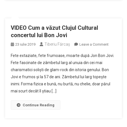
ani
VIDEO Cum a văzut Clujul Cultural
concertul lui Bon Jovi
Tiberiu Fărcaş
on
23 iulie 2019
Leave a Comment
VIDEO
Fete extaziate, fete frumoase, moarte după Jon Bon Jovi.
Cum
Fete fascinate de zâmbetul larg al unuia din cei mai
a
charismatici soliști de glam-rock din istoria genului. Bon
văzut
Jovi e frumos și la 57 de ani. Zâmbetul lui larg topește
Clujul
Cultural
inimi. Forma fizica e bună, nu burtă, nu chelie, doar părul
concertul
mai scurt decât îl știau […]
lui
Bon
Continue Reading
Jovi