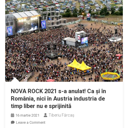
NOVA ROCK 2021 s-a anulat! Ca și în
România, nici în Austria industria de
timp liber nu e sprijinită
Tiberiu Fărcaş
16 martie 2021
on
Leave a Comment