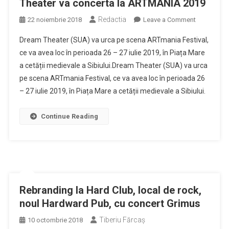
Theater va concerta la ARTMANIA 2019
Redactia
on
22 noiembrie 2018
Leave a Comment
Celebrul
Dream Theater (SUA) va urca pe scena ARTmania Festival,
grup
ce va avea loc în perioada 26 – 27 iulie 2019, în Piața Mare
de
a cetății medievale a Sibiului.Dream Theater (SUA) va urca
metal
pe scena ARTmania Festival, ce va avea loc în perioada 26
progresiv
Dream
– 27 iulie 2019, în Piața Mare a cetății medievale a Sibiului.
Theater
va
Continue Reading
concerta
la
ARTMANIA
2019
Rebranding la Hard Club, local de rock,
noul Hardward Pub, cu concert Grimus
Tiberiu Fărcaş
10 octombrie 2018