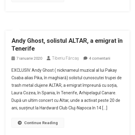
vom
cânta
doar
la
evenimente
mari
Andy Ghost, solistul ALTAR, a emigrat în
Tenerife
Tiberiu Fărcaş
la
7 ianuarie 2020
4 comentarii
Andy
EXCLUSIV. Andy Ghost ( nicknameul muzical al lui Pakay
Ghost,
Csaba alias Pika, în maghiară) solistul cunoscutei trupei de
solistul
trash metal clujene ALTAR, a emigrat împreună cu soția,
ALTAR,
Laura Cozea, în Spania, în Tenerife, Arhipelagul Canare.
a
emigrat
După un ultim concert cu Altar, unde a activat peste 20 de
în
ani, susținut la Hardward Club Cluj-Napoca în 14 […]
Tenerife
Continue Reading