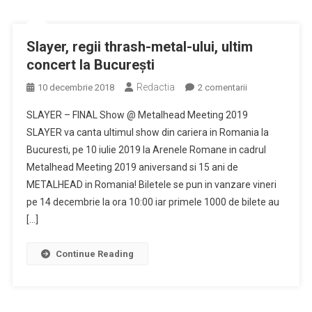
Slayer, regii thrash-metal-ului, ultim
concert la București
Redactia
la
10 decembrie 2018
2 comentarii
Slayer,
SLAYER – FINAL Show @ Metalhead Meeting 2019
regii
SLAYER va canta ultimul show din cariera in Romania la
thrash-
Bucuresti, pe 10 iulie 2019 la Arenele Romane in cadrul
metal-
Metalhead Meeting 2019 aniversand si 15 ani de
ului,
ultim
METALHEAD in Romania! Biletele se pun in vanzare vineri
concert
pe 14 decembrie la ora 10:00 iar primele 1000 de bilete au
la
[…]
București
Continue Reading