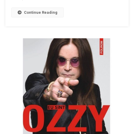
acces
Continue Reading