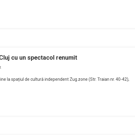
s,
sată
era
ghiară
Cluj cu un spectacol renumit
on
t
Dansator
ine la spațiul de cultură independent Zug.zone (Str. Traian nr. 40-42),
contemporan
ungar
vine
la
Cluj
cu
un
spectacol