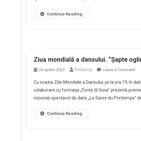
Continue Reading
Ziua mondială a dansului. ”Șapte ogli
Redactia
on
26 aprilie 2022
Leave a Comment
Ziu
Cu ocazia Zilei Mondiale a Dansului, joi la ora 19, în da
mo
colaborare cu formația „Fonte di Gioia” prezintă premi
a
vizionați spectacol de dans „Le Sacre du Printemps” 
dan
”Șa
ogl
Continue Reading
pre
la
Op