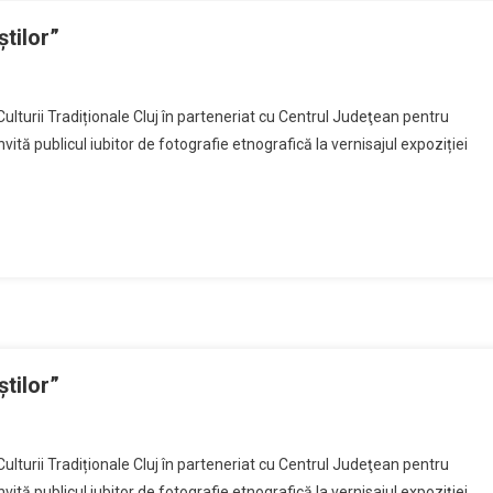
renumit
tilor”
on
Fotoreportajul
turii Tradiționale Cluj în parteneriat cu Centrul Judeţean pentru
etnografic
vită publicul iubitor de fotografie etnografică la vernisajul expoziției
„Dansul
măștilor”
tilor”
on
Fotoreportajul
turii Tradiționale Cluj în parteneriat cu Centrul Judeţean pentru
etnografic
vită publicul iubitor de fotografie etnografică la vernisajul expoziției