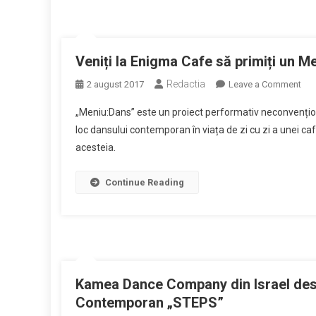
Veniți la Enigma Cafe să primiți un M
Redactia
on
2 august 2017
Leave a Comment
Veni
„Meniu:Dans” este un proiect performativ neconvențio
la
loc dansului contemporan în viața de zi cu zi a unei ca
Eni
acesteia.
Caf
să
prim
Continue Reading
un
Men
Da
Kamea Dance Company din Israel desc
Contemporan „STEPS”