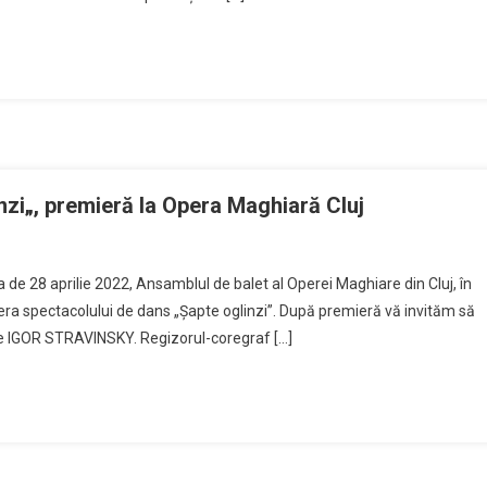
mișcare
JOY
la
Cluj+Workshop
de
dans
contemporan
nzi„, premieră la Opera Maghiară Cluj
a
ta de 28 aprilie 2022, Ansamblul de balet al Operei Maghiare din Cluj, în
ndială
era spectacolului de dans „Șapte oglinzi”. După premieră vă invităm să
de IGOR STRAVINSKY. Regizorul-coregraf […]
sului.
pte
inzi„,
mieră
era