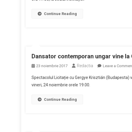
dan
lan
Continue Reading
la
Op
Ma
Dansator contemporan ungar vine la 
Redactia
23 noiembrie 2017
Leave a Commen
Spectacolul Licitație cu Gergye Krisztián (Budapesta) v
vineri, 24 noiembrie orele 19.00.
Continue Reading