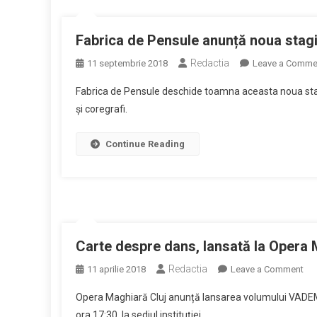
Ma
Clu
Fabrica de Pensule anunță noua stagi
Redactia
11 septembrie 2018
Leave a Comme
Fabrica de Pensule deschide toamna aceasta noua stagi
și coregrafi.
Continue Reading
Carte despre dans, lansată la Opera
Redactia
on
11 aprilie 2018
Leave a Comment
Car
Opera Maghiară Cluj anunță lansarea volumului VADEM
de
ora 17:30, la sediul instituției.