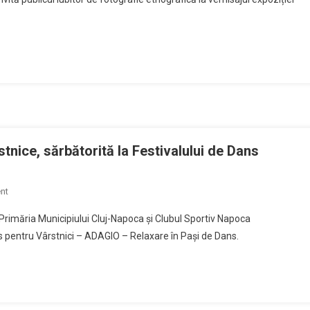
„Dansul
măștilor”
tnice, sărbătorită la Festivalului de Dans
on
nt
Ziua
rimăria Municipiului Cluj-Napoca și Clubul Sportiv Napoca
internațională
s pentru Vârstnici – ADAGIO – Relaxare în Pași de Dans.
a
persoanelor
vârstnice,
sărbătorită
la