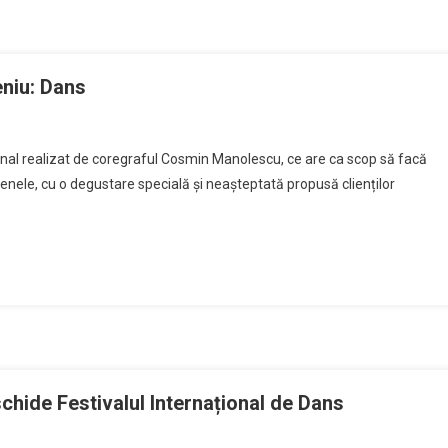
Festivalului
de
Dans
ADAGIO
eniu: Dans
ți
nal realizat de coregraful Cosmin Manolescu, ce are ca scop să facă
fenele, cu o degustare specială și neașteptată propusă clienților
gma
e
iți
iu:
ns
hide Festivalul Internațional de Dans