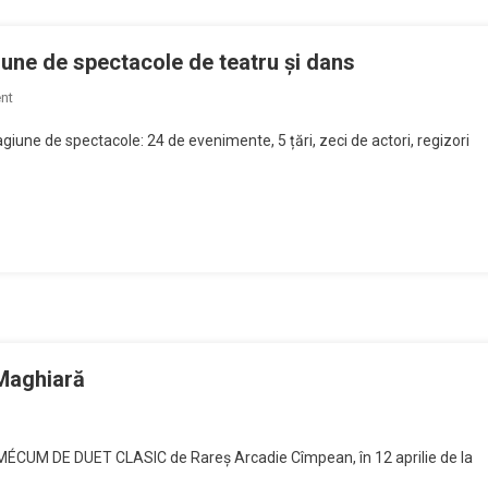
ghiară
j
une de spectacole de teatru și dans
on
nt
Fabrica
une de spectacole: 24 de evenimente, 5 țări, zeci de actori, regizori
de
Pensule
anunță
noua
stagiune
de
spectacole
de
teatru
și
 Maghiară
dans
te
ÉCUM DE DUET CLASIC de Rareș Arcadie Cîmpean, în 12 aprilie de la
spre