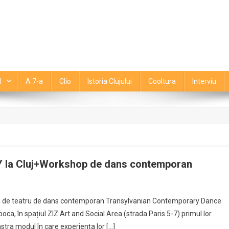
l
A 7-a
Clio
Istoria Clujului
Cooltura
Interviu
OY la Cluj+Workshop de dans contemporan
on
Spectacolul
nia de teatru de dans contemporan Transylvanian Contemporary Dance
de
ca, în spațiul ZIZ Art and Social Area (strada Paris 5-7) primul lor
teatru
stra modul în care experiența lor […]
de