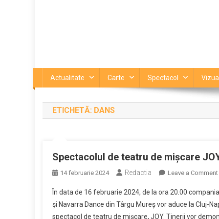
Actualitate
Carte
Spectacol
Vizua
ETICHETĂ:
DANS
Spectacolul de teatru de mișcare J
Redactia
14 februarie 2024
Leave a Comment
În data de 16 februarie 2024, de la ora 20.00 compa
și Navarra Dance din Târgu Mureș vor aduce la Cluj-Napo
spectacol de teatru de mișcare, JOY. Tinerii vor demon