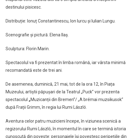
destinului pisicesc.
Distribuție: Ionuț Constantinescu, Ion Iurcu și Iulian Lungu.
Scenografie și pictură: Elena Ilaș.
Sculptura: Florin Marin.
Spectacolul va fi prezentat în limba română, iar vârsta minimă
recomandată este de trei ani.
De asemenea, duminică, 21 mai, tot de la ora 12, în Piața
Muzeului, artiștii păpușari de la Teatrul „Puck” vor prezenta
spectacolul
„
Muzicanții din Bremen”/ „A brémai muzsikusok”
după Frații Grimm, în regia lui Rumi László.
Aventura celor patru muzicieni începe, în viziunea scenică a
regizorului Rumi László, în momentul în care se termină istoria
cunoscută din poveste: personajele își povestesc peripețiile din