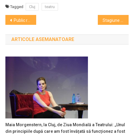
Tagged
Cluj
teatru
Navigare
Public record în prima zi de la Zilele Clujului
Stagiune cu spectacole educative
în
ARTICOLE ASEMANATOARE
articole
Maia Morgenstern, la Cluj, de Ziua Mondială a Teatrului: ,,Unul
din principiile după care am fost învățată să funcționez a fost