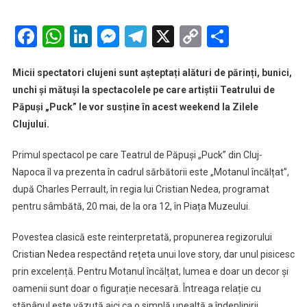
Spectacole
de
Facebook
WhatsApp
LinkedIn
Messenger
Telegram
X
Copy
Partaje
la
Link
Teatrul
Micii spectatori clujeni sunt așteptați alături de părinți, bunici,
„Puck”
unchi și mătuși la spectacolele pe care artiștii Teatrului de
la
Zilele
Păpuși „Puck” le vor susține în acest weekend la Zilele
Clujului
Clujului.
Primul spectacol pe care Teatrul de Păpuși „Puck” din Cluj-
Napoca îl va prezenta în cadrul sărbătorii este „Motanul încălțat”,
după Charles Perrault, în regia lui Cristian Nedea, programat
pentru sâmbătă, 20 mai, de la ora 12, în Piața Muzeului.
Povestea clasică este reinterpretată, propunerea regizorului
Cristian Nedea respectând rețeta unui love story, dar unul pisicesc
prin excelență. Pentru Motanul încălțat, lumea e doar un decor și
oamenii sunt doar o figurație necesară. Întreaga relație cu
stăpânul este văzută aici ca o simplă unealtă a îndeplinirii