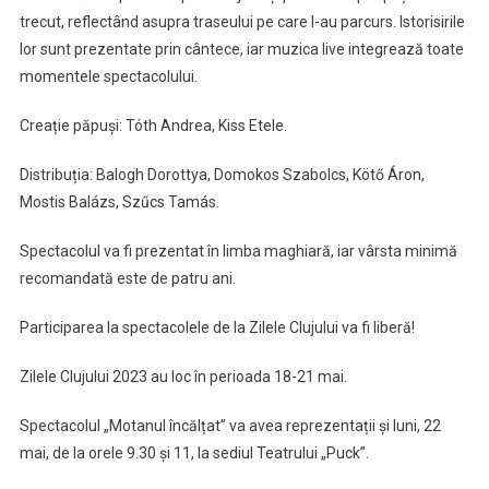
trecut, reflectând asupra traseului pe care l-au parcurs. Istorisirile
lor sunt prezentate prin cântece, iar muzica live integrează toate
momentele spectacolului.
Creație păpuși: Tóth Andrea, Kiss Etele.
Distribuția: Balogh Dorottya, Domokos Szabolcs, Kötő Áron,
Mostis Balázs, Szűcs Tamás.
Spectacolul va fi prezentat în limba maghiară, iar vârsta minimă
recomandată este de patru ani.
Participarea la spectacolele de la Zilele Clujului va fi liberă!
Zilele Clujului 2023 au loc în perioada 18-21 mai.
Spectacolul „Motanul încălțat” va avea reprezentații și luni, 22
mai, de la orele 9.30 și 11, la sediul Teatrului „Puck”.