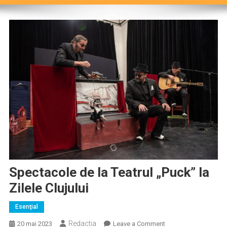
Spectacole de la Teatrul „Puck” la
Zilele Clujului
Esenţial
Redactia
on
20 mai 2023
Leave a Comment