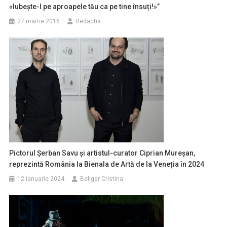
«Iubește-l pe aproapele tău ca pe tine însuți!»”
27 martie 2016
Redactia
Pictorul Șerban Savu și artistul-curator Ciprian Mureșan,
reprezintă România la Bienala de Artă de la Veneția în 2024
12 ianuarie 2024
Beligar Cristina