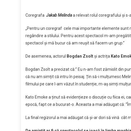
Coregrafa
Jakab Melinda
a relevat rolul coregrafului și s
„Pentru un coregraf cele mai importante elemente sunt mu
regândire a stilului. Pentru acest spectacol m-am pregătit 
spectacol și mă bucur că am reușit să facem un grup.”
De asemenea, actorul
Bogdan Zsolt
și actrița
Kato Emo
Bogdan Zsolt a precizat că:” Eu n-am fost zămislit din pun
că nu am simțit că intru în peisaj. Țin să-i mulțumesc Meli
filmului pe care l-am văzut în studenție, m-aș simți mulțum
Kato Emoke a ținut să evidențieze o discuție cu fiica ei, c
epocă, fapt ce a bucurat-o. Aceasta a mai adăugat că: ”Îmi 
La final regizorul a mai adăugat că și-ar dori să vină cât m
De amintit ar fi că spectacolul se joacă în limba maghi