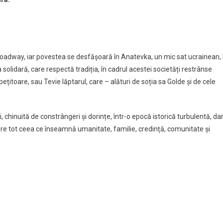
roadway, iar povestea se desfășoară în Anatevka, un mic sat ucrainean, 
olidară, care respectă tradiția, în cadrul acestei societăți restrânse
 pețitoare, sau Tevie lăptarul, care – alături de soția sa Golde și de cele
 chinuită de constrângeri și dorințe, într-o epocă istorică turbulentă, da
pre tot ceea ce înseamnă umanitate, familie, credință, comunitate și