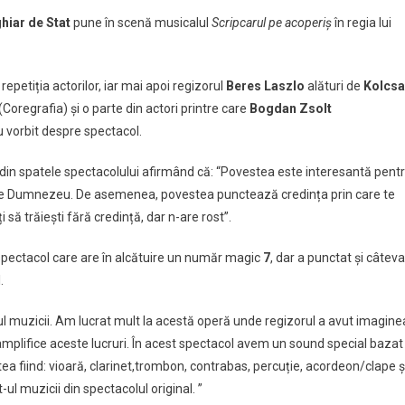
ical
hiar de Stat
pune în scenă musicalul
Scripcarul pe acoperiș
în regia lui
mit,
repetiția actorilor, iar mai apoi regizorul
Beres Laszlo
alături de
Kolcsa
nă
(Coregrafia) și o parte din actori printre care
Bogdan Zsolt
rul
au vorbit despre spectacol.
hiar
 din spatele spectacolului afirmând că: “Povestea este interesantă pent
de Dumnezeu. De asemenea, povestea punctează credința prin care te
 să trăiești fără credință, dar n-are rost”.
pectacol care are în alcătuire un număr magic
7
, dar a punctat și câteva
.
lul muzicii. Am lucrat mult la acestă operă unde regizorul a avut imagine
 amplifice aceste lucruri. În acest spectacol avem un sound special bazat
 fiind: vioară, clarinet,trombon, contrabas, percuție, acordeon/clape ș
l muzicii din spectacolul original. ”