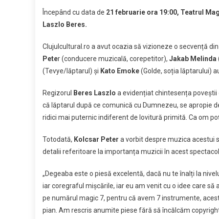
Link
mus
Începând cu data de
21 februarie ora 19:00, Teatrul Mag
renu
Laszlo Beres.
pus
în
Clujulcultural.ro a avut ocazia să vizioneze o secvență din 
sce
la
Pete
r (conducere muzicală, corepetitor),
Jakab Melinda
Teat
(Tevye/lăptarul) și
Kato Emoke
(Golde, soția lăptarului) 
Mag
Regizorul
Beres Laszlo
a evidențiat chintesența poveștii
că lăptarul după ce comunică cu Dumnezeu, se apropie 
ridici mai puternic indiferent de lovitură primită. Ca om poți
Totodată,
Kolcsar Peter
a vorbit despre muzica acestui s
detalii referitoare la importanța muzicii în acest spectacol
„Degeaba este o piesă excelentă, dacă nu te înalți la nive
iar coregraful mișcările, iar eu am venit cu o idee care să
pe numărul magic 7, pentru că avem 7 instrumente, acestea
pian. Am rescris anumite piese fără să încălcăm copyright-u