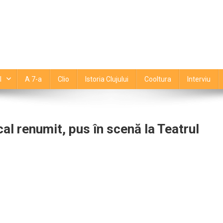
l
A 7-a
Clio
Istoria Clujului
Cooltura
Interviu
al renumit, pus în scenă la Teatrul
ipcarul
tajează
periș”,