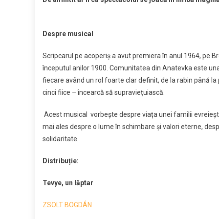
Despre musical
Scripcarul pe acoperiș a avut premiera în anul 1964, pe B
începutul anilor 1900. Comunitatea din Anatevka este una s
fiecare având un rol foarte clar definit, de la rabin până la
cinci fiice – încearcă să supraviețuiască.
Acest musical vorbește despre viața unei familii evreiești,
mai ales despre o lume în schimbare și valori eterne, des
solidaritate.
Distribuție:
Tevye, un lăptar
ZSOLT BOGDÁN