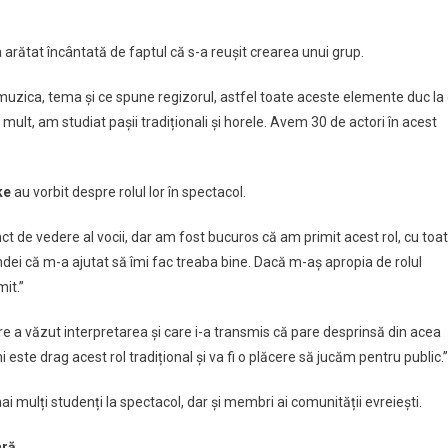
-a arătat încântată de faptul că s-a reușit crearea unui grup.
zica, tema și ce spune regizorul, astfel toate aceste elemente duc la
mult, am studiat pașii tradiționali și horele. Avem 30 de actori în acest
ke
au vorbit despre rolul lor în spectacol.
ct de vedere al vocii, dar am fost bucuros că am primit acest rol, cu toa
ndei că m-a ajutat să îmi fac treaba bine. Dacă m-aș apropia de rolul
it.”
are a văzut interpretarea și care i-a transmis că pare desprinsă din acea
este drag acest rol tradițional și va fi o plăcere să jucăm pentru public.”
ai mulți studenți la spectacol, dar și membri ai comunității evreiești.
ară.