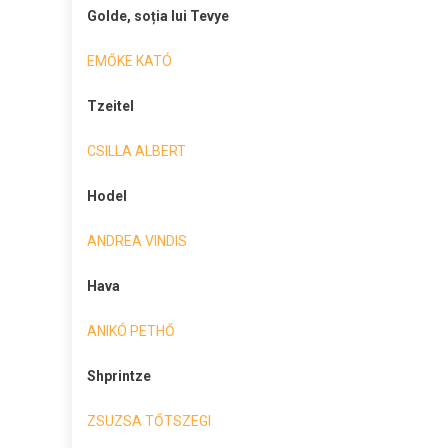
Golde, soția lui Tevye
EMŐKE KATÓ
Tzeitel
CSILLA ALBERT
Hodel
ANDREA VINDIS
Hava
ANIKÓ PETHŐ
Shprintze
ZSUZSA TŐTSZEGI