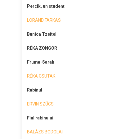
Percik, un student
LORÁND FARKAS
Bunica Tzeitel
RÉKA ZONGOR
Fruma-Sarah
RÉKA CSUTAK
Rabinul
ERVIN SZŰCS
Fiul rabinului
BALÁZS BODOLAI