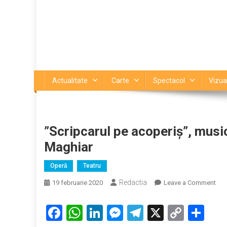
Actualitate
Carte
Spectacol
Vizua
”Scripcarul pe acoperiș”, music
Maghiar
Operă
Teatru
Redactia
on
19 februarie 2020
Leave a Comment
”Scr
pe
Facebook
WhatsApp
LinkedIn
Messenger
Telegram
X
Copy
Par
aco