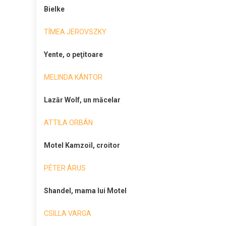
Bielke
TÍMEA JEROVSZKY
Yente, o peţitoare
MELINDA KÁNTOR
Lazăr Wolf, un măcelar
ATTILA ORBÁN
Motel Kamzoil, croitor
PÉTER ÁRUS
Shandel, mama lui Motel
CSILLA VARGA