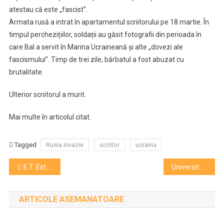
atestau că este „fascist”.
Armata rusă a intrat în apartamentul scriitorului pe 18 martie. În
timpul perchezițiilor, soldații au găsit fotografii din perioada în
care Bal a servit în Marina Ucraineană și alte „dovezi ale
fascismului”. Timp de trei zile, bărbatul a fost abuzat cu
brutalitate.
Ulterior scriitorul a murit.
Mai multe în articolul citat.
Tagged
Rusia invazie
scriitor
ucraina
Navigare
E.T. Extraterestrul are aniversarea de 40 de ani de la lansare în cadrul American Independent Film Festival Cluj
Universitarul Dorina Mangra, doctor în vioară, a câștigat un proces cu Academia de Muzică
în
ARTICOLE ASEMANATOARE
articole