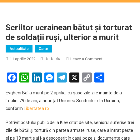
Scriitor ucrainean bătut și torturat
de soldații ruși, ulterior a murit
Actualitate
Carte
Redactia
on
11 aprilie 2022
Leave a Comment
Scriitor
ucrainean
Facebook
WhatsApp
LinkedIn
Messenger
Telegram
X
Copy
Partaje
bătut
Link
și
Evgheni Bal a murit pe 2 aprilie, cu șase zile zile înainte de a
torturat
împlini 79 de ani, a anunțat Uniunea Scriitorilor din Ucraina,
de
conform
Libertatea.ro.
soldații
ruși,
Potrivit postului public de la Kiev citat de site, seniorul suferise trei
ulterior
zile de bătăi și tortură din partea armatei ruse, care a intrat peste
a
murit
el pe 18 martie și i-a descoperit în casă poze și documente care