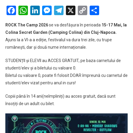
din
Facebook
WhatsApp
LinkedIn
Messenger
Telegram
X
Copy
Partaje
toate
Link
zările,
ROCK The Camp 2026
se va desfășura în perioada
15-17 Mai, la
uniți-
Colina Secret Garden (Camping Colina) din Cluj-Napoca.
vă!
Ajuns la a VI-a a ediție, festivalul va dura trei zile, cu trupe
Începe
românești, dar și două nume internaționale.
Rock
the
STUDENȚII și ELEVII au ACCES GRATUIT, pe baza carnetului de
Camp#6
student/elev și a biletului cu valoare 0.
Biletul cu valoare 0, poate fi folosit DOAR împreună cu carnetul de
student/elev vizat pentru anul in curs!
Copiii până în 14 ani(neîmpliniți) au acces gratuit, dacă sunt
însoțiți de un adult cu bilet.