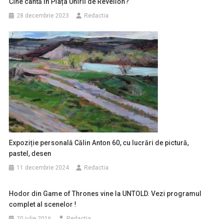
Cine cântă în Piața Unirii de Revelion?
28 decembrie 2023
Redactia
Expoziție personală Călin Anton 60, cu lucrări de pictură,
pastel, desen
11 decembrie 2024
Redactia
Hodor din Game of Thrones vine la UNTOLD. Vezi programul
complet al scenelor !
20 iulie 2016
Redactia