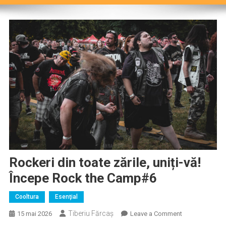
Rockeri din toate zările, uniți-vă!
Începe Rock the Camp#6
Cooltura
Esenţial
Tiberiu Fărcaş
on
15 mai 2026
Leave a Comment
Rockeri