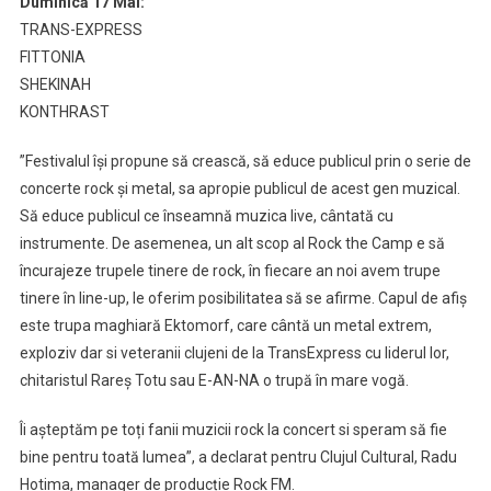
Duminică 17 Mai:
TRANS-EXPRESS
FITTONIA
SHEKINAH
KONTHRAST
”Festivalul își propune să crească, să educe publicul prin o serie de
concerte rock și metal, sa apropie publicul de acest gen muzical.
Să educe publicul ce înseamnă muzica live, cântată cu
instrumente. De asemenea, un alt scop al Rock the Camp e să
încurajeze trupele tinere de rock, în fiecare an noi avem trupe
tinere în line-up, le oferim posibilitatea să se afirme. Capul de afiș
este trupa maghiară Ektomorf, care cântă un metal extrem,
exploziv dar si veteranii clujeni de la TransExpress cu liderul lor,
chitaristul Rareș Totu sau E-AN-NA o trupă în mare vogă.
Îi așteptăm pe toți fanii muzicii rock la concert si speram să fie
bine pentru toată lumea”, a declarat pentru Clujul Cultural, Radu
Hotima, manager de producție Rock FM.