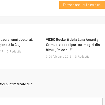
Farmec are unul dintre cele mai puternice şi valoroase portofolii multibrand, cu 2 mărci în top 5 branduri româneşti
 cadrul unui doctorat,
VIDEO Rockerii de la Luna Amară şi
ională la Cluj.
Grimus, videoclipuri cu imagini din
filmul „De ce eu?”
017
Redactia
20 februarie 2015
Redactia
torii sunt marcate cu
*