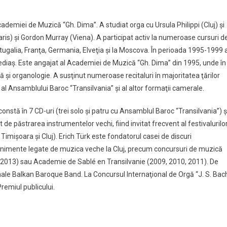
ntul
ail
cademiei de Muzică “Gh. Dima”. A studiat orga cu Ursula Philippi (Cluj) şi
Paris) şi Gordon Murray (Viena). A participat activ la numeroase cursuri d
ortugalia, Franţa, Germania, Elveţia şi la Moscova. În perioada 1995-1999 
 Mediaş. Este angajat al Academiei de Muzică “Gh. Dima” din 1995, unde în
 şi organologie. A susţinut numeroase recitaluri în majoritatea ţărilor
 al Ansamblului Baroc “Transilvania” şi al altor formaţii camerale.
nstă în 7 CD-uri (trei solo şi patru cu Ansamblul Baroc “Transilvania”) ş
păstrarea instrumentelor vechi, fiind invitat frecvent al festivalurilo
mişoara şi Cluj). Erich Türk este fondatorul casei de discuri
venimente legate de muzica veche la Cluj, precum concursuri de muzică
2013) sau Academie de Sablé en Transilvanie (2009, 2010, 2011). De
le Balkan Baroque Band. La Concursul Internaţional de Orgă “J. S. Bac
Premiul publicului.