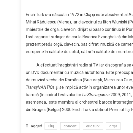
Sfâ
Mih
Erich Türk s-a născut în 1972 în Cluj şi este absolvent al A
Mihai Rădulescu (Viena), iar clavecinul cu Ilton Wjuniski (
măiestrie de orgă, clavecin, dirijat şi basso continuo în P
fost organist şi dirijor de cor la Biserica Evanghelică din
prezent predă orgă, clavecin, bas cifrat, muzică de cameră
europene în calitate de solist, cât şi în calitate de membru
A efectuat înregistrări radio şi TV, iar discografia sa co
un DVD documentar cu muzică autohtonă. Este preocupat de 
de muzică veche din România (Bucureşti, Miercurea Ciuc, Ti
TransylvANTIQs
şi se implică activ în organizarea unor e
barocă (în cadrul festivalurilor
La Stravaganza
2009, 2011, 
asemenea, este membru al orchestrei baroce internaţiona
din Bruges (Belgia) 2000 Erich Türk a obţinut Premiul II şi 
Tagged
Cluj
concert
eric turk
orga