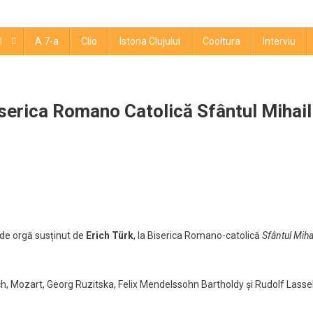
l
A 7-a
Clio
Istoria Clujului
Cooltura
Interviu
Biserica Romano Catolică Sfântul Mihail
ital
tajează
ă
ck
l de orgă susținut de
Erich Türk
, la Biserica Romano-catolică
Sfântul Miha
k
erica
h, Mozart, Georg Ruzitska, Felix Mendelssohn Bartholdy și Rudolf Lassel
mano
olică