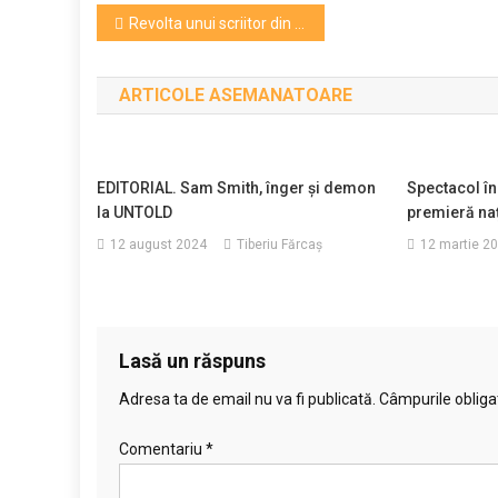
Navigare
Revolta unui scriitor din generația tânără. Andrei Ruse: mimarea solidarității de breaslă e penibilă!
în
ARTICOLE ASEMANATOARE
articole
EDITORIAL. Sam Smith, înger și demon
Spectacol în
la UNTOLD
premieră naț
12 august 2024
Tiberiu Fărcaş
12 martie 2
Lasă un răspuns
Adresa ta de email nu va fi publicată.
Câmpurile obliga
Comentariu
*