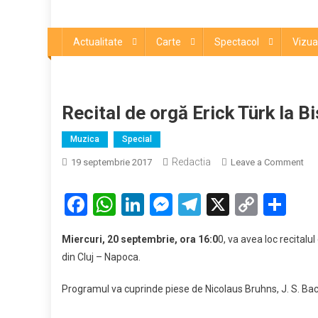
Actualitate
Carte
Spectacol
Vizua
Recital de orgă Erick Türk la 
Muzica
Special
Redactia
on
19 septembrie 2017
Leave a Comment
Rec
de
Facebook
WhatsApp
LinkedIn
Messenger
Telegram
X
Copy
Par
org
Link
Eri
Miercuri, 20 septembrie, ora 16:0
0, va avea loc recitalu
Tür
din Cluj – Napoca.
la
Bis
Programul va cuprinde piese de Nicolaus Bruhns, J. S. Bac
Ro
Cat