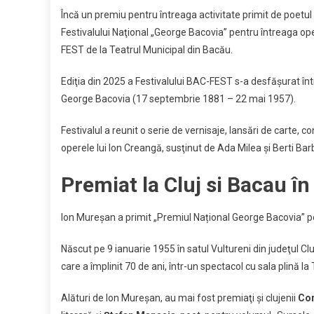
Link
a
Încă un premiu pentru întreaga activitate primit de poetul 
p
Festivalului Naţional „George Bacovia” pentru întreaga ope
d
FEST de la Teatrul Municipal din Bacău.
p
c
Ediţia din 2025 a Festivalului BAC-FEST s-a desfăşurat înt
I
George Bacovia (17 septembrie 1881 – 22 mai 1957).
M
Festivalul a reunit o serie de vernisaje, lansări de carte, co
operele lui Ion Creangă, susţinut de Ada Milea şi Berti Bar
Premiat la Cluj si Bacau î
Ion Mureşan a primit „Premiul Național George Bacovia” pe
Născut pe 9 ianuarie 1955 în satul Vultureni din judeţul Cluj,
care a împlinit 70 de ani, într-un spectacol cu sala plină la 
Alături de Ion Mureşan, au mai fost premiaţi şi clujenii
Cor