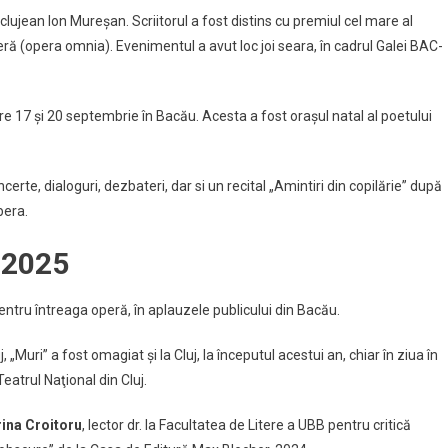
ctivitate
clujean Ion Mureșan. Scriitorul a fost distins cu premiul cel mare al
rimit
ră (opera omnia). Evenimentul a avut loc joi seara, în cadrul Galei BAC-
e
oetul
lujean
re 17 şi 20 septembrie în Bacău. Acesta a fost oraşul natal al poetului
on
ureșan
ncerte, dialoguri, dezbateri, dar si un recital „Amintiri din copilărie” după
bera.
n 2025
ntru întreaga operă, în aplauzele publicului din Bacău.
 „Muri” a fost omagiat şi la Cluj, la începutul acestui an, chiar în ziua în
Teatrul Naţional din Cluj.
ina Croitoru
, lector dr. la Facultatea de Litere a UBB pentru critică