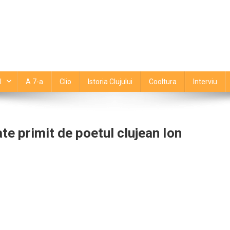
l
A 7-a
Clio
Istoria Clujului
Cooltura
Interviu
te primit de poetul clujean Ion
n
remiu
entru
tajează
ntreaga