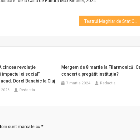
 obscure” de la Casa de Editură Max Blecher, 2024.
Teatrul Maghiar de Stat Cluj pornește pentru prima dată într-un turneu în Bulgaria
A cincea revoluție
Mergem de 8 martie la Filarmonică. C
i impactul ei social”
concert a pregătit instituția?
 acad. Dorel Banabic la Cluj
7 martie 2024
Redactia
e 2026
Redactia
torii sunt marcate cu
*