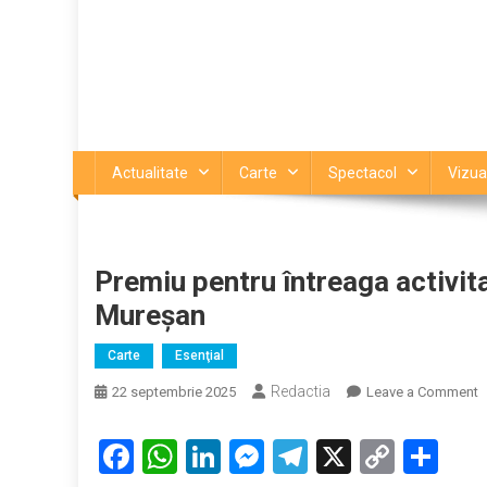
Actualitate
Carte
Spectacol
Vizua
Premiu pentru întreaga activita
Mureșan
Carte
Esenţial
Redactia
o
22 septembrie 2025
Leave a Comment
P
p
Facebook
WhatsApp
LinkedIn
Messenger
Telegram
X
Copy
Par
î