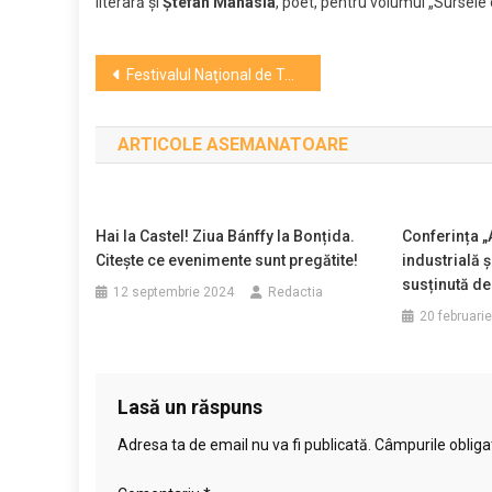
literară şi
Ştefan Manasia
, poet, pentru volumul „Sursele
Navigare
Festivalul Naţional de Teatru. 71 de reprezentaţii prezentate în 20 săli de teatru din Bucureşti
în
ARTICOLE ASEMANATOARE
articole
Hai la Castel! Ziua Bánffy la Bonțida.
Conferința „
Citește ce evenimente sunt pregătite!
industrială ș
susținută de
12 septembrie 2024
Redactia
20 februari
Lasă un răspuns
Adresa ta de email nu va fi publicată.
Câmpurile obliga