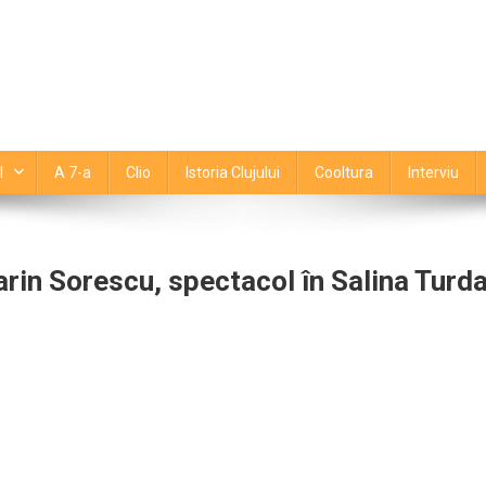
l
A 7-a
Clio
Istoria Clujului
Cooltura
Interviu
arin Sorescu, spectacol în Salina Turda
tajează