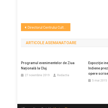
Navigare
Directorul Centrului Cultural Francez: Clujul e un laborator creativ
în
ARTICOLE ASEMANATOARE
articole
Programul evenimentelor de Ziua
Expoziţie ine
Națională la Cluj
Indiene prez
opere scrise
27 noiembrie 2019
Redactia
5 mai 2015