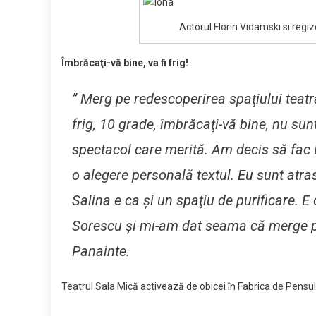
Actorul Florin Vidamski si regi
Îmbrăcaţi-vă bine, va fi frig!
” Merg pe redescoperirea spaţiului teatral
frig, 10 grade, îmbrăcaţi-vă bine, nu sun
spectacol care merită. Am decis să fac I
o alegere personală textul. Eu sunt atras
Salina e ca şi un spaţiu de purificare. E 
Sorescu şi mi-am dat seama că merge pe
Panainte.
Teatrul Sala Mică activează de obicei în Fabrica de Pensul