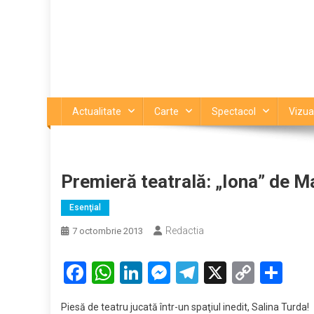
Actualitate
Carte
Spectacol
Vizua
Premieră teatrală: „Iona” de M
Esenţial
Redactia
7 octombrie 2013
Facebook
WhatsApp
LinkedIn
Messenger
Telegram
X
Copy
Par
Link
Piesă de teatru jucată într-un spaţiul inedit, Salina Turda!