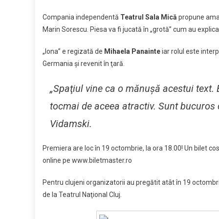
Compania independentă
Teatrul Sala Mică
propune amato
Marin Sorescu. Piesa va fi jucată în „grotă” cum au explic
„Iona” e regizată de
Mihaela Panainte
iar rolul este inter
Germania şi revenit în ţară.
„Spaţiul vine ca o mănuşă acestui text. 
tocmai de aceea atractiv. Sunt bucuros c
Vidamski.
Premiera are loc în 19 octombrie, la ora 18.00! Un bilet cost
online pe www.biletmaster.ro
Pentru clujeni organizatorii au pregătit atât în 19 octombrie
de la Teatrul Naţional Cluj.