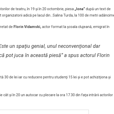
rilor de teatru, în 19 şi în 20 octombrie, piesa
„Iona”
după un text de
at organizatorii adică pe lacul din…Salina Turda, la 100 de metri adâncim
pretat de
Florin Vidamski,
actor format la şcoala clujeană, emigrat în
Este un spaţiu genial, unul neconvenţional dar
ă pot juca în această piesă” a spus actorul Florin
ă 30 de lei iar cu reducere pentru studenţi 15 lei şi e pot achiziţiona şi
 cât şi în 20 un autocar cu plecare la ora 17.30 din faţa intrării actorilor