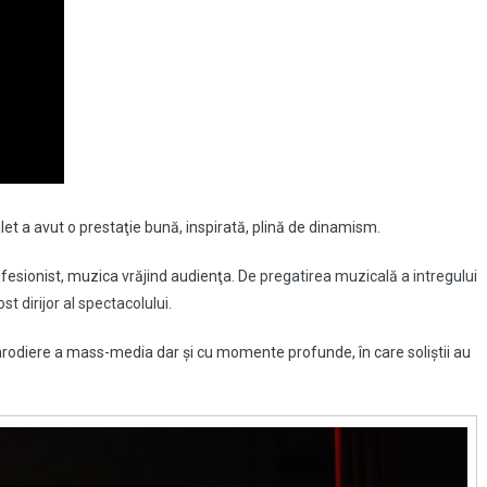
let a avut o prestaţie bună, inspirată, plină de dinamism.
rofesionist, muzica vrăjind audienţa. D
e pregatirea muzicală a intregului
 dirijor al spectacolului.
rodiere a mass-media dar şi cu momente profunde, în care soliştii au