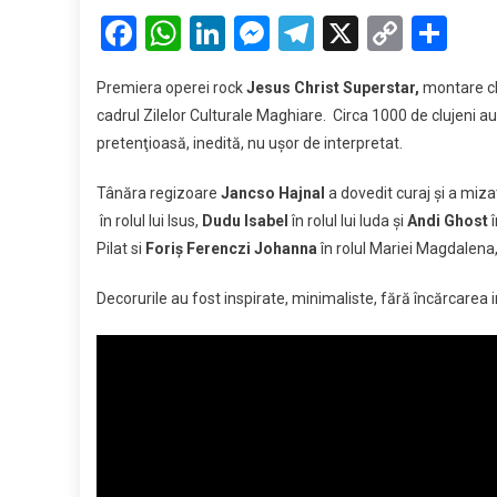
Facebook
WhatsApp
LinkedIn
Messenger
Telegram
X
Copy
Par
Link
Premiera operei rock
Jesus Christ Superstar,
montare clu
cadrul Zilelor Culturale Maghiare. Circa 1000 de clujeni au 
pretenţioasă, inedită, nu uşor de interpretat.
Tânăra regizoare
Jancso Hajnal
a dovedit curaj şi a mizat
în rolul lui Isus,
Dudu Isabel
în rolul lui Iuda şi
Andi Ghost
î
Pilat si
Foriş Ferenczi Johanna
în rolul Mariei Magdalena
Decorurile au fost inspirate, minimaliste, fără încărcarea i