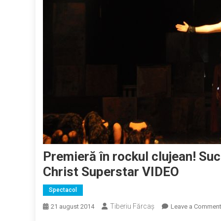
Premieră în rockul clujean! Suc
Christ Superstar VIDEO
Spectacol
Tiberiu Fărcaş
21 august 2014
Leave a Commen