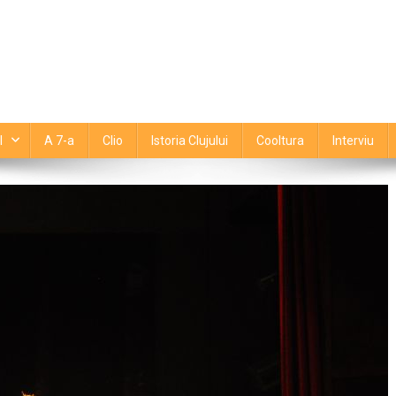
l
A 7-a
Clio
Istoria Clujului
Cooltura
Interviu