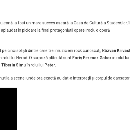
în
tajează
rockul
clujean!
jeană, a fost un mare succes aseară la Casa de Cultură a Studenţilor, î
Succes
aplaudat în picioare la final protagoniştii operei rock, o operă
de
proporţii
al
 pe cinci solişti dintre care trei muzicieni rock cunoscuţi,
Răzvan Krivac
operei
n rolul lui Herod. O surpriză plăcută sunt
Foriş Ferencz Gabor
in rolul lui
rock
Jesus
,
Tiberiu Simu
în rolul lui
Peter.
Christ
nutila a scenei unde ora exactă au dat-o interpreţii şi corpul de dansatori
Superstar
VIDEO