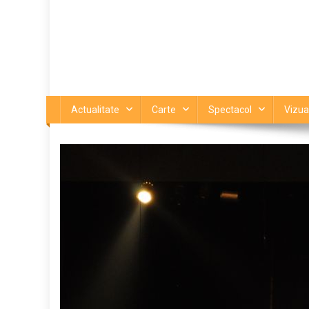
Actualitate
Carte
Spectacol
Vizua