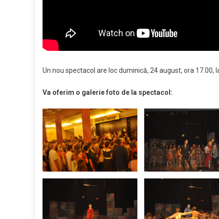
Un nou spectacol are loc duminică, 24 august, ora 17.00, l
Va oferim o galerie foto de la spectacol: