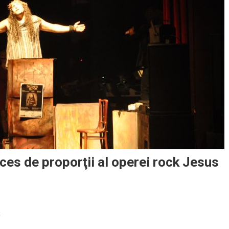
ces de proporţii al operei rock Jesus
on
t
Premieră