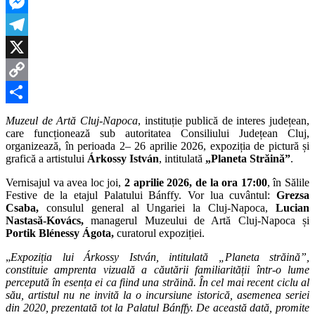
LinkedIn
István
Messenger
Telegram
X
Copy
Link
Partajează
Muzeul de Artă Cluj-Napoca
, instituție publică de interes județean,
care funcționează sub autoritatea Consiliului Județean Cluj
,
organizează, în perioada
2– 26 aprilie 2026
, expoziția de pictură și
grafică a artistului
Árkossy István
, intitulat
ă
„
Planeta Străină”
.
Vernisajul va avea loc joi,
2 aprilie 2026, de la ora 17:00
, în S
ălile
Festive de la etajul
Palatului Bánffy. Vor lua cuvântul:
Grezsa
Csaba,
consulul general al Ungariei la Cluj-Napoca,
Lucian
Nastasă-Kovács,
managerul Muzeului de Artă Cluj-Napoca
și
Portik Blénessy Ágota,
curatorul expoziției.
„
Expoziția lui Árkossy István, intitulată „Planeta străină”,
constituie amprenta vizuală a căutării familiarit
ății într-o lume
percepută în esența ei ca fiind una străină
.
În cel mai recent ciclu al
său, artistul nu ne invită la o incursiune istorică, asemenea seriei
din 2020, prezentată tot la Palatul Bánffy. De această dată, promite