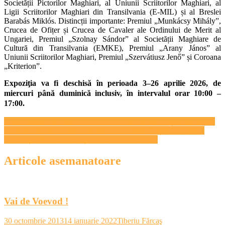
Societății Pictorilor Maghiari, al Uniunii Scriitorilor Maghiari, al
Ligii Scriitorilor Maghiari din Transilvania (E-MIL) și al Breslei
Barabás Miklós. Distincții importante: Premiul „Munkácsy Mihály”,
Crucea de Ofițer și Crucea de Cavaler ale Ordinului de Merit al
Ungariei, Premiul „Szolnay Sándor” al Societății Maghiare de
Cultură din Transilvania (EMKE), Premiul „Arany János” al
Uniunii Scriitorilor Maghiari, Premiul „Szervátiusz Jenő” și Coroana
„Kriterion”.
Expoziţia va fi deschisă în perioada 3–26 aprilie 2026, de
miercuri până duminică inclusiv, în intervalul orar 10:00 –
17:00.
Navigare
Cursa pentru Premiile Gopo 2026: nominalizările ediției aniversare
Un nou spectacol-lectură organizat de Teatrul Național „Lucian
în
Blaga” și Biblioteca Județeană „Octavian Goga”
articole
Articole asemanatoare
Vai de Voevod !
30 octombrie 2013
14 ianuarie 2022
Tiberiu Fărcaş