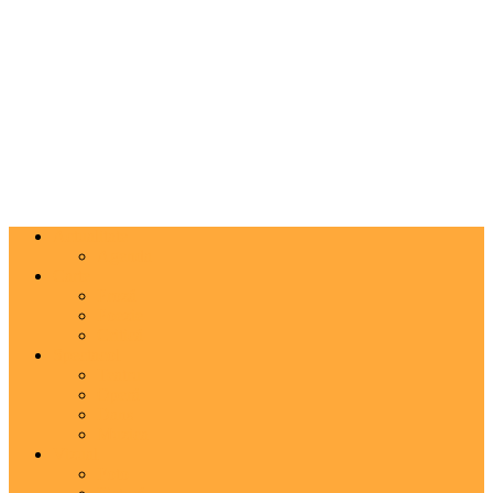
Actualitate
Agenda
Carte
Proză
Poezie
Critică
Spectacol
Teatru
Operă
Dans
Muzica
Vizual
Foto