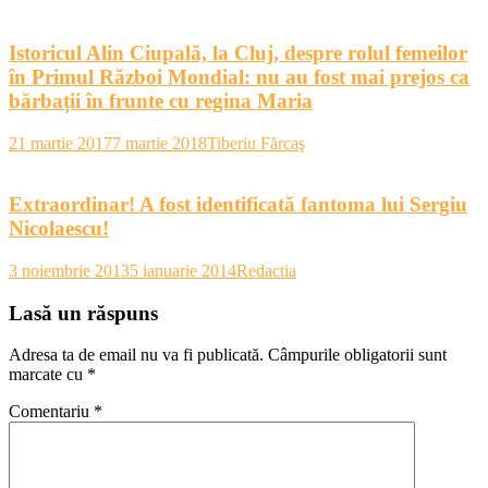
Istoricul Alin Ciupală, la Cluj, despre rolul femeilor
în Primul Război Mondial: nu au fost mai prejos ca
bărbații în frunte cu regina Maria
21 martie 2017
7 martie 2018
Tiberiu Fărcaş
Extraordinar! A fost identificată fantoma lui Sergiu
Nicolaescu!
3 noiembrie 2013
5 ianuarie 2014
Redactia
Lasă un răspuns
Adresa ta de email nu va fi publicată.
Câmpurile obligatorii sunt
marcate cu
*
Comentariu
*