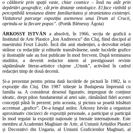
o călătorie prin spații vaste, chiar cosmice – însă nu atât prin
depărtări geografice, cât prin distanțe ontologice. El face vizibilă și
perceptibilă tensiunea dintre familiaritatea și stranietatea existenței.
Vizitatorul parcurge expoziția asemenea unui Drum al Crucii,
oprindu-se la fiecare popas”.
(Portik Bl
énessy Ágota)
ÁRKOSSY ISTVÁN
a absolvit, în 1966, secția de grafică a
Institutul de Arte Plastice „Ion Andreescu” din Cluj, fiind discipol al
maestrului Feszt László. Încă din anii studenției, a dezvoltat relații
strânse cu redacțiile și editurile transilvănene, unde lucrările grafice
și ilustrațiile sale au fost publicate în mod frecvent. După terminarea
studiilor, a devenit redactor intern al prestigioasei reviste
săptămânale literar-artistice clujene „Utunk”, activând în cadrul
redacției timp de două decenii.
Și-a prezentat pentru prima dată lucrările de pictură în 1982, la o
expoziție din Cluj. Din 1987 trăiește la Budapesta împreună cu
familia sa. A considerat desenul figurativ, impregnat de conținut
ideatic, drept pilon fundamental al artei sale, rămânând fidel acestei
concepții până în prezent; prin aceasta, și pictura sa poartă trăsături
accentuat „grafice”. De-a lungul anilor, Árkossy István a organizat
aproximativ cincizeci de expoziții personale, a participat și participă
în mod regulat la expoziții naționale și bienale internaționale. Este
membru al Academiei Maghiare de Arte, al Uniunii Artiștilor Plastici
și Decorativi din Ungaria, al Uniunii Graficienilor Maghiari, al