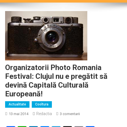
Organizatorii Photo Romania
Festival: Clujul nu e pregătit să
devină Capitală Culturală
Europeană!
Actualitate
Cooltura
Redactia
la
13 mai 2014
3 comentarii
Organizatorii
Photo