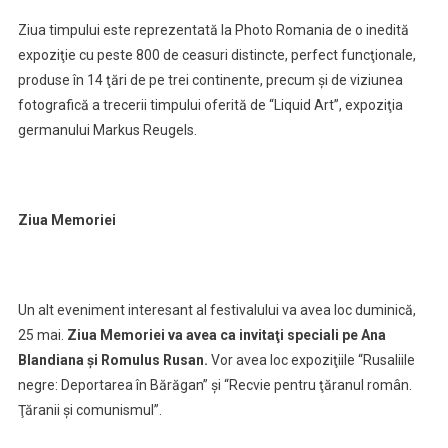
Ziua timpului este reprezentată la Photo Romania de o inedită
expoziţie cu peste 800 de ceasuri distincte, perfect funcţionale,
produse în 14 ţări de pe trei continente, precum şi de viziunea
fotografică a trecerii timpului oferită de “Liquid Art”, expoziţia
germanului Markus Reugels.
Ziua Memoriei
Un alt eveniment interesant al festivalului va avea loc duminică,
25 mai.
Ziua Memoriei va avea ca invitaţi speciali pe Ana
Blandiana şi Romulus Rusan.
Vor avea loc expoziţiile “Rusaliile
negre: Deportarea în Bărăgan” şi “Recvie pentru ţăranul român.
Ţăranii şi comunismul”.