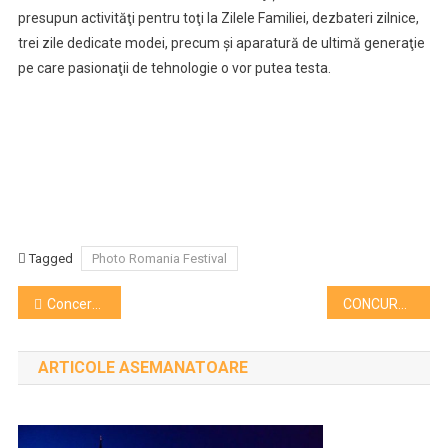
presupun activităţi pentru toţi la Zilele Familiei, dezbateri zilnice,
trei zile dedicate modei, precum şi aparatură de ultimă generaţie
pe care pasionaţii de tehnologie o vor putea testa.
Tagged
Photo Romania Festival
Navigare
Concert internaţional de jazz cu Renato Borghetti. Hodoş: Clujenii să vină să vadă un show unic!
CONCURS! 10 premii la Festivalul 18 +
în
ARTICOLE ASEMANATOARE
articole