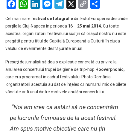
Facebook
WhatsApp
LinkedIn
Messenger
Telegram
X
Copy
Partaje
Romania
Link
Festival:
Cel mai mare
festival de fotografie
din Estul Europei îşi deschide
Clujul
porţile la Cluj-Napoca în perioada
16 – 25 mai 2014.
Cu toate
nu
acestea, organizatorii festivalului susţin că oraşul nostru nu este
e
pregătit pentru titlul de Capitală Europeană a Culturii în ciuda
pregătit
să
valului de evenimente desfăşurate anual.
devină
Capitală
Presaţi de jurnalişti să dea o explicaţie concretă cu privire la
Culturală
anularea concertului trupei belgiene de trip-hop
Hooverphonic,
Europeană!
care era programat în cadrul festivalului Photo România,
organizatorii acestuia au dat de înţeles că numărul mic de bilete
vândute ar fi unul dintre motivele anulării concertului.
“Noi am vrea ca astăzi să ne concentrăm
pe lucrurile frumoase de la acest festival.
Am spus motive obiective care nu ţin