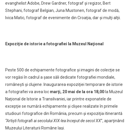
evanghelist Adobe, Drew Gardner, fotograf şi regizor, Bert
Stephani, fotograf Belgian, Juna Mustonen, fotograf de modă,
Ivica Matic, fotograf de evenimente din Croaţia, dar şi mulţi alţii.
Expoziţie de istorie a fotografiei la Muzeul Naţional
Peste 500 de echipamente fotografice şi imagini de colecţie se
vor regăsi în cadrul a şase săli dedicate fotografiei mondiale,
româneşti şi clujene. Inaugurarea expoziţiei temporare de istorie
a fotografiei va avea loc
marţi, 20 mai de la ora 18,00
la Muzeul
Naţional de Istorie a Transilvaniei, iar printre exponatele de
excepţie se numără echipamente şi clişee realizate în primele
studiouri fotografice din România, precum şi expoziţia itinerantă
“Artişti fotografi ai secolului XIX-lea început de secol XX
”, aparţinând
Muzeului Literaturii Române Iaşi.