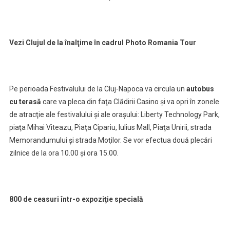
Vezi Clujul de la înalţime în cadrul Photo Romania Tour
Pe perioada Festivalului de la Cluj-Napoca va circula un
autobus
cu terasă
care va pleca din faţa Clădirii Casino şi va opri în zonele
de atracţie ale festivalului şi ale oraşului: Liberty Technology Park,
piaţa Mihai Viteazu, Piaţa Cipariu, Iulius Mall, Piaţa Unirii, strada
Memorandumului şi strada Moţilor. Se vor efectua două plecări
zilnice de la ora 10.00 şi ora 15.00.
800 de ceasuri într-o expoziţie specială