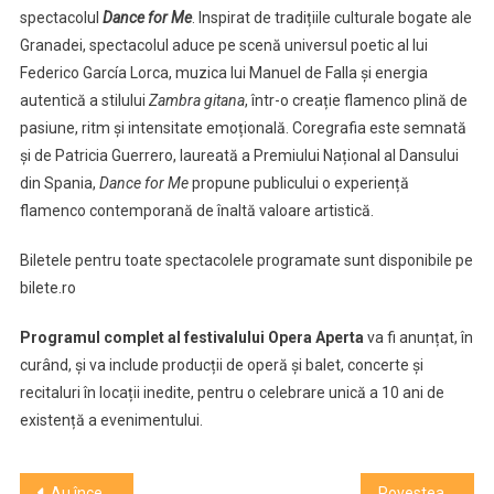
spectacolul
Dance for Me
. Inspirat de tradițiile culturale bogate ale
Granadei, spectacolul aduce pe scenă universul poetic al lui
Federico García Lorca, muzica lui Manuel de Falla și energia
autentică a stilului
Zambra gitana
, într-o creație flamenco plină de
pasiune, ritm și intensitate emoțională. Coregrafia este semnată
și de Patricia Guerrero, laureată a Premiului Național al Dansului
din Spania,
Dance for Me
propune publicului o experiență
flamenco contemporană de înaltă valoare artistică.
Biletele pentru toate spectacolele programate sunt disponibile pe
bilete.ro
Programul complet al festivalului Opera Aperta
va fi anunțat, în
curând, și va include producții de operă și balet, concerte și
recitaluri în locații inedite, pentru o celebrare unică a 10 ani de
existență a evenimentului.
Navigare
Au început înscrierile pentru cea de-a IX-a ediție Jazz in the Park Competition
Povestea viței de vie” și „Rățușca cea urâtă”, în weekend la Teatrul de Păpuși „Puck”