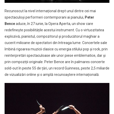
Recunoscut la nivel internațional drept unul dintre cei mai
spectaculoși performeri contemporani ai pianului,
Peter
Bence
aduce, în 27 iunie, la Opera Aperta, un show care
redefinește posibilitățile acestui instrument. Cu o virtuozitatea
explozivă, pianistul, compozitorul și producătorul maghiar a
cucerit milioane de spectatori din întreaga lume. Concertele sale
îmbină rigoarea muzicii clasice cu energia stilului pop și rock, prin
reinterpretări spectaculoase ale unor piese emblematice, dar și
prin compoziții originale. Peter Bence are în palmares concerte
sold-out în peste 55 de țări, un record Guinness, peste 2,5 miliarde
de vizualizări online și o amplă recunoaștere internațională.