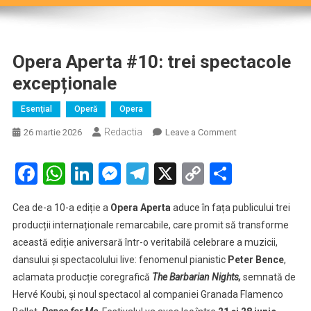
Opera Aperta #10: trei spectacole
excepționale
Esenţial
Operă
Opera
Redactia
on
26 martie 2026
Leave a Comment
Opera
Aperta
Facebook
WhatsApp
LinkedIn
Messenger
Telegram
X
Copy
Partaje
#10:
Link
trei
Cea de-a 10-a ediție a
Opera Aperta
aduce în fața publicului trei
spectacole
producții internaționale remarcabile, care promit să transforme
excepționale
această ediție aniversară într-o veritabilă celebrare a muzicii,
dansului și spectacolului live: fenomenul pianistic
Peter Bence
,
aclamata producție coregrafică
The Barbarian Nights,
semnată de
Hervé Koubi, și noul spectacol al companiei Granada Flamenco