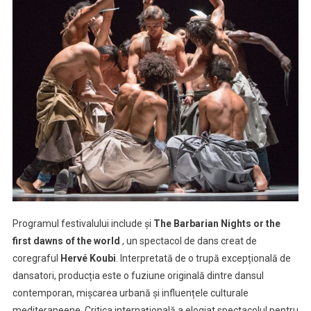
Programul festivalului include și
The Barbarian Nights or the
first dawns of the world
, un spectacol de dans creat de
coregraful
Hervé Koubi
. Interpretată de o trupă excepțională de
dansatori, producția este o fuziune originală dintre dansul
contemporan, mișcarea urbană și influențele culturale
mediteraneene. Critica internațională a elogiat spectacolul pentru