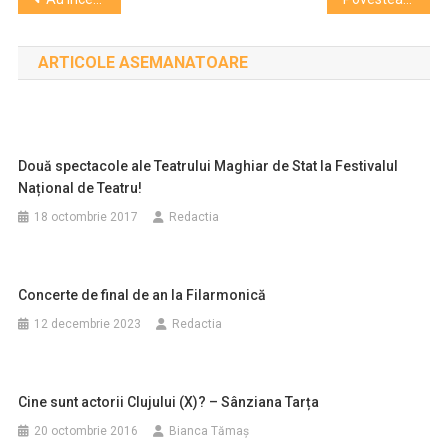
în
ARTICOLE ASEMANATOARE
articole
Două spectacole ale Teatrului Maghiar de Stat la Festivalul
Național de Teatru!
18 octombrie 2017
Redactia
Concerte de final de an la Filarmonică
12 decembrie 2023
Redactia
Cine sunt actorii Clujului (X)? – Sânziana Tarța
20 octombrie 2016
Bianca Tămaș