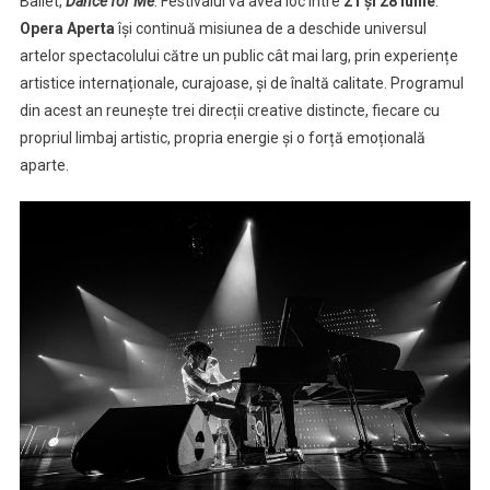
Ballet,
Dance for Me
. Festivalul va avea loc între
21 și 28 iunie
.
Opera Aperta
își continuă misiunea de a deschide universul
artelor spectacolului către un public cât mai larg, prin experiențe
artistice internaționale, curajoase, și de înaltă calitate. Programul
din acest an reunește trei direcții creative distincte, fiecare cu
propriul limbaj artistic, propria energie și o forță emoțională
aparte.