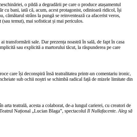
meschinăriei, o pildă a degradării pe care o produce atașamentul
ăr cu bani, iată că, acum, acest protagonist, odinioară ridicol, își
nu, cămătarul strâns la pungă se reinventează ca afacerist veros,
 (sau temut), mai sofisticat și mai periculos.
ai transformării sale. Dar prezența noastră în sală, de fapt în casa
implicită sau explicită a martorului tăcut, la răspunderea pe care
 care își deconspiră însă teatralitatea printr-un comentariu ironic,
 încheiate sub ochii noștri se schimbă radical față de mizele limitate din
 arta teatrală, acesta a colaborat, de-a lungul carierei, cu creatori de
a Teatrul Național „Lucian Blaga”, spectacolul
Il Nullafacente. Aleg să