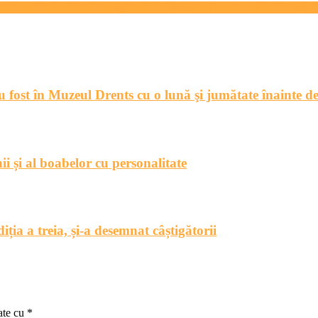
schiderea Festivalului Internaţional de Film Transilvania, ediţia 24, 
u fost în Muzeul Drents cu o lună şi jumătate înainte de
i și al boabelor cu personalitate
iția a treia, și-a desemnat câștigătorii
ate cu
*