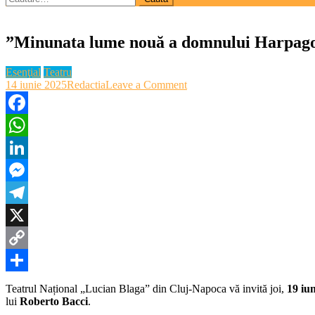
după:
”Minunata lume nouă a domnului Harpagon”
Esenţial
Teatru
on
14 iunie 2025
Redactia
Leave a Comment
”Minunata
lume
nouă
Facebook
a
WhatsApp
domnului
Harpagon”
LinkedIn
–
ultima
Messenger
premieră
a
Telegram
stagiunii
la
X
Teatrul
Copy
Național
„Lucian
Link
Partajează
Blaga”
Teatrul Național „Lucian Blaga” din Cluj-Napoca vă invită joi,
19 iun
lui
Roberto Bacci
.