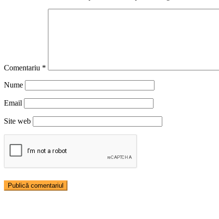
Comentariu
*
Nume
Email
Site web