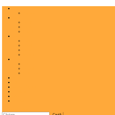
Actualitate
Agenda
Carte
Proză
Poezie
Critică
Spectacol
Teatru
Operă
Dans
Muzica
Vizual
Foto
Pictură
Sculptură
A 7-a
Clio
Istoria Clujului
Cooltura
Interviu
Special
site mode button
Caută