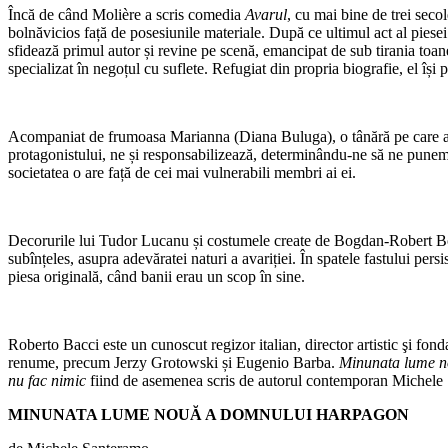
Încă de când Molière a scris comedia
Avarul
, cu mai bine de trei sec
bolnăvicios față de posesiunile materiale. După ce ultimul act al piesei l
sfidează primul autor și revine pe scenă, emancipat de sub tirania toan
specializat în negoțul cu suflete. Refugiat din propria biografie, el își
Acompaniat de frumoasa Marianna (Diana Buluga), o tânără pe car
protagonistului, ne și responsabilizează, determinându-ne să ne punem înt
societatea o are față de cei mai vulnerabili membri ai ei.
Decorurile lui Tudor Lucanu și costumele create de Bogdan-Robert Bodr
subînțeles, asupra adevăratei naturi a avariției. În spatele fastului pers
piesa originală, când banii erau un scop în sine.
Roberto Bacci este un cunoscut regizor italian, director artistic şi fond
renume, precum Jerzy Grotowski și Eugenio Barba.
Minunata lume 
nu fac nimic
fiind de asemenea scris de autorul contemporan Michele
MINUNATA LUME NOUĂ A DOMNULUI HARPAGON