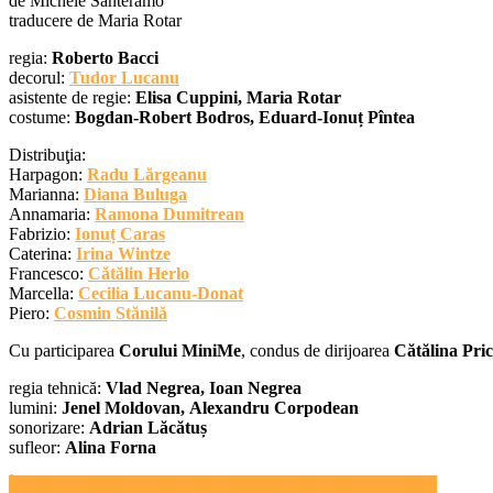
de Michele Santeramo
traducere de Maria Rotar
regia:
Roberto Bacci
decorul:
Tudor Lucanu
asistente de regie:
Elisa Cuppini,
Maria Rotar
costume:
Bogdan-Robert Bodros,
Eduard-Ionuț Pîntea
Distribuţia:
Harpagon:
Radu Lărgeanu
Marianna:
Diana Buluga
Annamaria:
Ramona Dumitrean
Fabrizio:
Ionuț Caras
Caterina:
Irina Wintze
Francesco:
Cătălin Herlo
Marcella:
Cecilia Lucanu-Donat
Piero:
Cosmin Stănilă
Cu participarea
Corului MiniMe
, condus de dirijoarea
Cătălina Pric
regia tehnică:
Vlad Negrea,
Ioan Negrea
lumini:
Jenel Moldovan,
Alexandru Corpodean
sonorizare:
Adrian Lăcătuș
sufleor:
Alina Forna
Navigare
Începe TIFF.24. Ce sa nu ratezi în primul weekend de festival