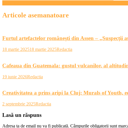
Show marca Florin Piersic, invitaţi de marcă şi public numeros la de
în
articole
Articole asemanatoare
Furtul artefactelor româneşti din Assen – „Suspecţii a
18 martie 2025
18 martie 2025
Redactia
Cafeaua din Guatemala: gustul vulcanilor, al altitudini
19 iunie 2026
Redactia
Creativitatea a prins aripi la Cluj: Murals of Youth, ed
2 septembrie 2025
Redactia
Lasă un răspuns
Adresa ta de email nu va fi publicată.
Câmpurile obligatorii sunt marc