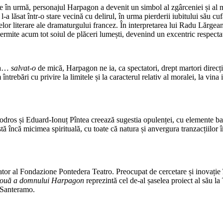
ole în urmă, personajul Harpagon a devenit un simbol al zgârceniei și al 
-a lăsat într-o stare vecină cu delirul, în urma pierderii iubitului său cuf
elor literare ale dramaturgului francez. În interpretarea lui Radu Lărgea
 permite acum tot soiul de plăceri lumești, devenind un excentric respectat
e a…
salvat-o
de mică, Harpagon ne ia, ca spectatori, drept martori direcți 
rebări cu privire la limitele și la caracterul relativ al moralei, la vina 
os și Eduard-Ionuț Pîntea creează sugestia opulenței, cu elemente baroce
istă încă micimea spirituală, cu toate că natura și anvergura tranzacțiilor
ator al Fondazione Pontedera Teatro. Preocupat de cercetare și inovație în
nouă a domnului Harpagon
reprezintă cel de-al șaselea proiect al său l
 Santeramo.