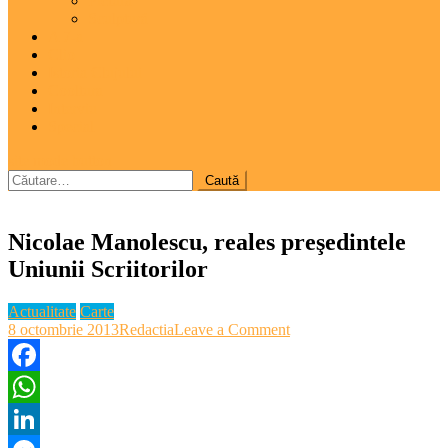
Pictură
Sculptură
A 7-a
Clio
Istoria Clujului
Cooltura
Interviu
Special
site mode button
Caută
după:
Nicolae Manolescu, reales preşedintele
Uniunii Scriitorilor
Actualitate
Carte
on
8 octombrie 2013
Redactia
Leave a Comment
Nicolae
Manolescu,
reales
Facebook
preşedintele
WhatsApp
Uniunii
Scriitorilor