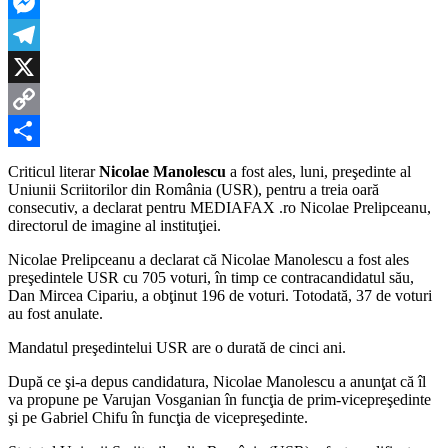
LinkedIn
Messenger
Telegram
X
Copy
Link
Partajează
Criticul literar
Nicolae Manolescu
a fost ales, luni, preşedinte al
Uniunii Scriitorilor din România (USR), pentru a treia oară
consecutiv, a declarat pentru MEDIAFAX .ro Nicolae Prelipceanu,
directorul de imagine al instituţiei.
Nicolae Prelipceanu a declarat că Nicolae Manolescu a fost ales
preşedintele USR cu 705 voturi, în timp ce contracandidatul său,
Dan Mircea Cipariu, a obţinut 196 de voturi. Totodată, 37 de voturi
au fost anulate.
Mandatul preşedintelui USR are o durată de cinci ani.
După ce şi-a depus candidatura, Nicolae Manolescu a anunţat că îl
va propune pe Varujan Vosganian în funcţia de prim-vicepreşedinte
şi pe Gabriel Chifu în funcţia de vicepreşedinte.