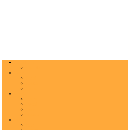
Actualitate
Agenda
Carte
Proză
Poezie
Critică
Spectacol
Teatru
Operă
Dans
Muzica
Vizual
Foto