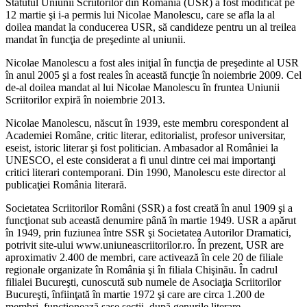
Statutul Uniunii Scriitorilor din România (USR) a fost modificat pe
12 martie şi i-a permis lui Nicolae Manolescu, care se afla la al
doilea mandat la conducerea USR, să candideze pentru un al treilea
mandat în funcţia de preşedinte al uniunii.
Nicolae Manolescu a fost ales iniţial în funcţia de preşedinte al USR
în anul 2005 şi a fost reales în această funcţie în noiembrie 2009. Cel
de-al doilea mandat al lui Nicolae Manolescu în fruntea Uniunii
Scriitorilor expiră în noiembrie 2013.
Nicolae Manolescu, născut în 1939, este membru corespondent al
Academiei Române, critic literar, editorialist, profesor universitar,
eseist, istoric literar şi fost politician. Ambasador al României la
UNESCO, el este considerat a fi unul dintre cei mai importanţi
critici literari contemporani. Din 1990, Manolescu este director al
publicaţiei România literară.
Societatea Scriitorilor Români (SSR) a fost creată în anul 1909 şi a
funcţionat sub această denumire până în martie 1949. USR a apărut
în 1949, prin fuziunea între SSR şi Societatea Autorilor Dramatici,
potrivit site-ului www.uniuneascriitorilor.ro. În prezent, USR are
aproximativ 2.400 de membri, care activează în cele 20 de filiale
regionale organizate în România şi în filiala Chişinău. În cadrul
filialei Bucureşti, cunoscută sub numele de Asociaţia Scriitorilor
Bucureşti, înfiinţată în martie 1972 şi care are circa 1.200 de
membri, funcţionează şase secţii, după genurile literare.