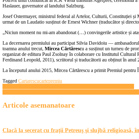
Potrivit unui comunicat al ICR Viena transmis Agerpres, ceremonia a av
Haslauer, guvernator al landului Salzburg.
Josef Ostermayer, ministrul federal al Artelor, Culturii, Constituției ș
urmat de un Laudatio susținut de Ernest Wichner (traducător și director
„Niciun moment nu mi-am abandonat (…) convingerile artistice și ataș
La decernarea premiului au participat Silvia Davidoiu — ambasadorul 
toamna anului trecut,
Mircea Cărtăresc
u a susținut un turneu de pro
organizat de editura Paul Zsolnay în colaborare cu Institutul Cultural
Ferdinand Leopold, 2011), scriitorul și traducătorii au obținut în anul
La începutul anului 2015, Mircea Cărtărescu a primit Premiul pentru 
Tagged
Cartarescu
carte
premiu
Navigare
FOTO/VIDEO Saună şi…nostalgii de altădată la showul Boney M
SOLD OUT Armin van Buuren, mega show la Untold Festival: Roman
în
articole
Articole asemanatoare
Clacă la secerat cu fraţii Petreuş şi slujbă religioasă,