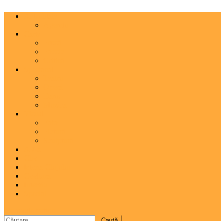
Actualitate
Agenda
Carte
Proză
Poezie
Critică
Spectacol
Teatru
Operă
Dans
Muzica
Vizual
Foto
Pictură
Sculptură
A 7-a
Clio
Istoria Clujului
Cooltura
Interviu
Special
site mode button
Caută