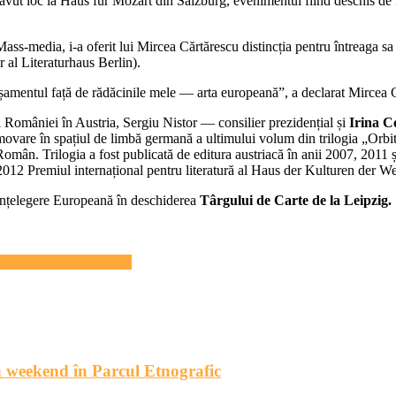
ut loc la Haus fur Mozart din Salzburg, evenimentul fiind deschis de He
i Mass-media, i-a oferit lui Mircea Cărtărescu distincția pentru întreaga 
 al Literaturhaus Berlin).
amentul față de rădăcinile mele — arta europeană”, a declarat Mircea C
României în Austria, Sergiu Nistor — consilier prezidențial și
Irina C
movare în spațiul de limbă germană a ultimului volum din trilogia „Orbi
 Român. Trilogia a fost publicată de editura austriacă în anii 2007, 201
 2012 Premiul internațional pentru literatură al Haus der Kulturen der We
Înțelegere Europeană în deschiderea
Târgului de Carte de la Leipzig.
ia, make some noise !
 în weekend în Parcul Etnografic