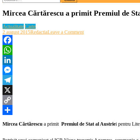
după:
Mircea Cărtărescu a primit Premiul de Sta
Actualitate
Carte
on
2 august 2015
Redactia
Leave a Comment
Mircea
Cărtărescu
a
Facebook
primit
WhatsApp
Premiul
de
LinkedIn
Stat
al
Messenger
Austriei
pentru
Telegram
Literatură
Europeană
X
Copy
Link
Partajează
Mircea Cărtărescu
a primit
Premiul de Stat al Austrie
i pentru Lit