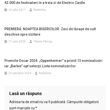
42.000 de festivalieri în a treia zi de Electric Castle
16 iulie 2017
Redactia
PREMIERĂ. NOAPTEA BISERICILOR. Zeci de lăcașe de cult
deschise spre vizitare
17 iulie 2026
Tiberiu Fărcaş
Premiile Oscar 2024. „Oppenheimer” a primit 13 nominalizări
iar „Barbie” opt selecţii.Lista nominalizărilor
23 ianuarie 2024
Redactia
Lasă un răspuns
Adresa ta de email nu va fi publicată.
Câmpurile obligatorii
sunt marcate cu
*