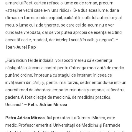
a marelui Poet: cartea reface o lume ca de roman, precum
«streșine vechi casele-n lună ridică». S-a dus acea lume, dar a
rămas un farmec indescriptibil, cuibărit în sufletul autorului și al
meu, o lume cu iz de tinerețe, pe care cei de-acum nu o vor
cunoaște vreodată, dar se vor putea apropia de esența ei citind
această carte, modest, dar înțelept scrisă în «alb și negru»”. –
Ioan-Aurel Pop
„Fără niciun fel de îndoială, voi socoti mereu că experiența
câștigată la Uricani a contat pentru întreaga mea viață de medic,
punând ordine, împreună cu stagiul de internat, în ceea ce
învățasem din cărți și, pentru mai târziu, sedimentându-se într-un
anumit mod de abordare empatic, minuțios și rațional, al fiecărui
pacient. A fost o lecție de medicină, de medicină practică,
Uricaniul.” –
Petru Adrian Mircea
Petru Adrian Mircea
, fiul prozatorului Dumitru Mircea, este
medic, Profesor emerit al Universității de Medicină și Farmacie