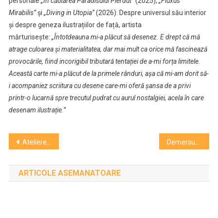
personale
„În căutarea Paradisului Pierdut”
(2025),
„Fluxus
Mirabilis”
și
„Diving in Utopia”
(2026). Despre universul său interior
și despre geneza ilustrațiilor de față, artista
mărturisește:
„Întotdeauna mi-a plăcut să desenez. E drept că mă
atrage culoarea și materialitatea, dar mai mult ca orice mă fascinează
provocările, fiind incorigibil tributară tentației de a-mi forța limitele.
Această carte mi-a plăcut de la primele rânduri, așa că mi-am dorit să-
i acompaniez scriitura cu desene care-mi oferă șansa de a privi
printr-o lucarnă spre trecutul pudrat cu aurul nostalgiei, acela în care
desenam ilustrație.”
Navigare
Ateliere susținute de experți ai scenei internaționale la FITT 2026
Demersuri pentru reabilitarea Palatului Teleki
în
ARTICOLE ASEMANATOARE
articole