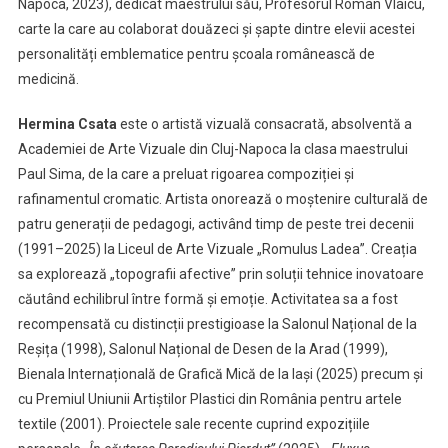
Napoca, 2023), dedicat maestrului său, Profesorul Roman Vlaicu,
carte la care au colaborat douăzeci și șapte dintre elevii acestei
personalități emblematice pentru școala românească de
medicină.
Hermina Csata
este o artistă vizuală consacrată, absolventă a
Academiei de Arte Vizuale din Cluj-Napoca la clasa maestrului
Paul Sima, de la care a preluat rigoarea compoziției și
rafinamentul cromatic. Artista onorează o moștenire culturală de
patru generații de pedagogi, activând timp de peste trei decenii
(1991–2025) la Liceul de Arte Vizuale „Romulus Ladea”. Creația
sa explorează „topografii afective” prin soluții tehnice inovatoare
căutând echilibrul între formă și emoție. Activitatea sa a fost
recompensată cu distincții prestigioase la Salonul Național de la
Reșița (1998), Salonul Național de Desen de la Arad (1999),
Bienala Internațională de Grafică Mică de la Iași (2025) precum și
cu Premiul Uniunii Artiștilor Plastici din România pentru artele
textile (2001). Proiectele sale recente cuprind expozițiile