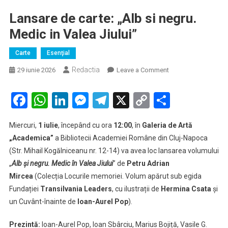
Lansare de carte: „Alb si negru.
Medic in Valea Jiului”
Carte
Esenţial
Redactia
on
29 iunie 2026
Leave a Comment
Lansare
de
Facebook
WhatsApp
LinkedIn
Messenger
Telegram
X
Copy
Partaje
carte:
Link
„Alb
Miercuri,
1 iulie
, începând cu ora
12:00
, în
Galeria de Artă
si
„Academica”
a Bibliotecii Academiei Române din Cluj-Napoca
negru.
(Str. Mihail Kogălniceanu nr. 12-14) va avea loc lansarea volumului
Medic
„
Alb și negru. Medic în Valea Jiului
” de
Petru Adrian
in
Valea
Mircea
(Colecția Locurile memoriei. Volum apărut sub egida
Jiului”
Fundației
Transilvania Leaders
, cu ilustrații de
Hermina Csata
și
un Cuvânt-înainte de
Ioan-Aurel Pop
).
Prezintă:
Ioan-Aurel Pop, Ioan Sbârciu, Marius Bojiță, Vasile G.