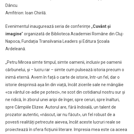
Dâncu.
Amfitrion: Ioan Chirilă.
Evenimentul inaugurează seria de conferințe „
Cuvânt și
imagine
” organizată de Biblioteca Academiei Române din Cluj-
Napoca, Fundația Transilvania Leaders și Editura Școala
Ardeleană.
„Petru Mircea simte timpul, simte oamenii, inclusiv pe oamenii
cărbunelui, și – lucru rar – simte cum pulsează istoria precum o
inimă eternă. Avem în față o carte de istorie, într-un fel, dar o
istorie desprinsă așa lin din viață, încât zicerile sale ne mângâie
«ca vântul ce-adie pe poteci», ne scot din cotidianul nostru sur și
ne ridică, în zborul unei aripi de înger, spre ceruri, spre înalturi,
spre Câmpiile Elizee. Autorul are, fără îndoială, un talent de
prozator autentic, «născut, iar nu făcut», un fel robust de a
povesti realități petrecute aievea, încât aceste lucruri reale se
proiectează în sfera ficțiunii literare. Impresia mea este ca aceea