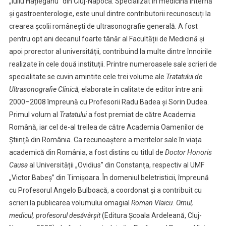
„Iuliu Hațieganu” din Cluj-Napoca. Specializat în medicină internă
și gastroenterologie, este unul dintre contributorii recunoscuți la
crearea școlii românești de ultrasonografie generală. A fost
pentru opt ani decanul foarte tânăr al Facultății de Medicină și
apoi prorector al universității, contribuind la multe dintre înnoirile
realizate în cele două instituții. Printre numeroasele sale scrieri de
specialitate se cuvin amintite cele trei volume ale
Tratatului de
Ultrasonografie
Clinică
, elaborate în calitate de editor între anii
2000–2008 împreună cu Profesorii Radu Badea și Sorin Dudea.
Primul volum al
Tratatului
a fost premiat de către Academia
Română, iar cel de-al treilea de către Academia Oamenilor de
Știință din România. Ca recunoaștere a meritelor sale în viața
academică din România, a fost distins cu titlul de
Doctor Honoris
Causa
al Universității „Ovidius” din Constanța, respectiv al UMF
„Victor Babeș” din Timișoara. În domeniul beletristicii, împreună
cu Profesorul Angelo Bulboacă, a coordonat și a contribuit cu
scrieri la publicarea volumului omagial
Roman Vlaicu. Omul,
medicul, profesorul desăvârșit
(Editura Școala Ardeleană, Cluj-