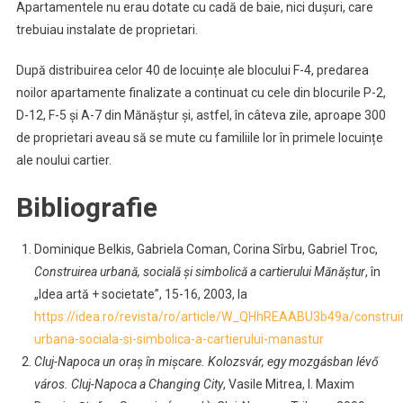
Apartamentele nu erau dotate cu cadă de baie, nici dușuri, care
trebuiau instalate de proprietari.
După distribuirea celor 40 de locuințe ale blocului F-4, predarea
noilor apartamente finalizate a continuat cu cele din blocurile P-2,
D-12, F-5 și A-7 din Mănăștur și, astfel, în câteva zile, aproape 300
de proprietari aveau să se mute cu familiile lor în primele locuințe
ale noului cartier.
Bibliografie
Dominique Belkis, Gabriela Coman, Corina Sîrbu, Gabriel Troc,
Construirea urbană, socială și simbolică a cartierului Mănăștur
, în
„Idea artă + societate”, 15-16, 2003, la
https://idea.ro/revista/ro/article/W_QHhREAABU3b49a/construi
urbana-sociala-si-simbolica-a-cartierului-manastur
Cluj-Napoca un oraș în mișcare. Kolozsvár, egy mozgásban lévő
város. Cluj-Napoca a Changing City
, Vasile Mitrea, I. Maxim