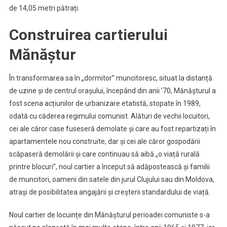
de 14,05 metri pătrați.
Construirea cartierului
Mănăștur
În transformarea sa în „dormitor” muncitoresc, situat la distanță
de uzine și de centrul orașului, începând din anii ’70, Mănășturul a
fost scena acțiunilor de urbanizare etatistă, stopate în 1989,
odată cu căderea regimului comunist. Alături de vechii locuitori,
cei ale căror case fuseseră demolate și care au fost repartizați în
apartamentele nou construite, dar și cei ale căror gospodării
scăpaseră demolării și care continuau să aibă „o viață rurală
printre blocuri”, noul cartier a început să adăpostească și familii
de muncitori, oameni din satele din jurul Clujului sau din Moldova,
atrași de posibilitatea angajării și creșterii standardului de viață.
Noul cartier de locuințe din Mănășturul perioadei comuniste s-a