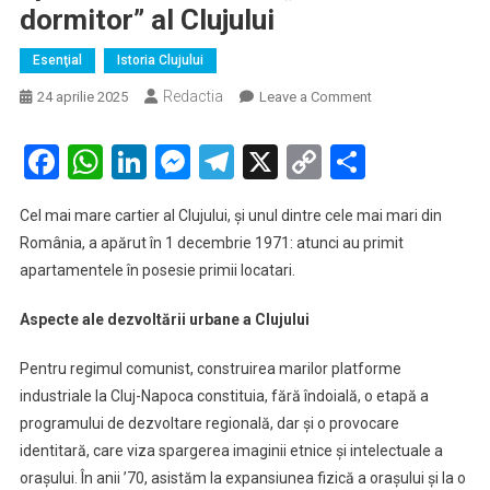
dormitor” al Clujului
Esenţial
Istoria Clujului
Redactia
on
24 aprilie 2025
Leave a Comment
ISTORIA
CARTIERULUI
Facebook
WhatsApp
LinkedIn
Messenger
Telegram
X
Copy
Partaje
Mănăștur.
Link
Cum
Cel mai mare cartier al Clujului, și unul dintre cele mai mari din
s-
România, a apărut în 1 decembrie 1971: atunci au primit
au
apartamentele în posesie primii locatari.
distribuit
primele
Aspecte ale dezvoltării urbane a Clujului
apartamente
in
Pentru regimul comunist, construirea marilor platforme
noul
industriale la Cluj-Napoca constituia, fără îndoială, o etapă a
„cartier
programului de dezvoltare regională, dar și o provocare
dormitor”
al
identitară, care viza spargerea imaginii etnice și intelectuale a
Clujului
orașului. În anii ’70, asistăm la expansiunea fizică a orașului și la o