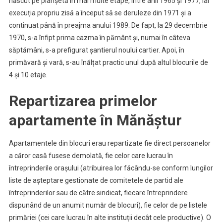
născut pe planșetă în mai multe etape, între anii 1965 și 1977, iar
execuția propriu zisă a început să se deruleze din 1971 și a
continuat până în preajma anului 1989. De fapt, la 29 decembrie
1970, s-a înfipt prima cazma în pământ și, numai în câteva
săptămâni, s-a prefigurat șantierul noului cartier. Apoi, în
primăvară și vară, s-au înălțat practic unul după altul blocurile de
4 și 10 etaje.
Repartizarea primelor
apartamente în Mănăștur
Apartamentele din blocuri erau repartizate fie direct persoanelor
a căror casă fusese demolată, fie celor care lucrau în
întreprinderile orașului (atribuirea lor făcându-se conform lungilor
liste de așteptare gestionate de comitetele de partid ale
întreprinderilor sau de către sindicat, fiecare întreprindere
dispunând de un anumit număr de blocuri), fie celor de pe listele
primăriei (cei care lucrau în alte instituții decât cele productive). O