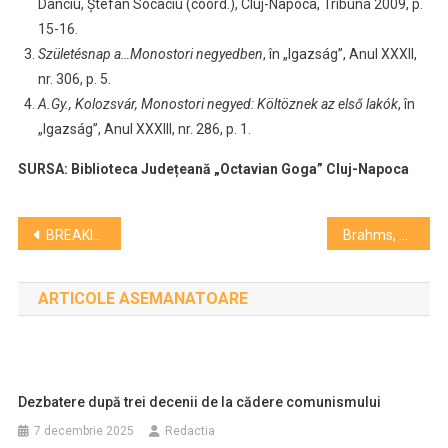
Danciu, Ștefan Socaciu (coord.), Cluj-Napoca, Tribuna 2009, p.
15-16.
Születésnap a…Monostori negyedben
, în „Igazság”, Anul XXXII,
nr. 306, p. 5.
A.Gy., Kolozsvár, Monostori negyed: Költöznek az első lakók
, în
„Igazság”, Anul XXXIII, nr. 286, p. 1.
SURSA: Biblioteca Județeană „Octavian Goga” Cluj-Napoca
Navigare
BREAKING: Ediția a 7-a a Festivalului Neversea va avea loc în 2026
Brahms, Edvard Grieg, Ralph Vaughan Williams și Benjamin Britten la Filarmonică
în
ARTICOLE ASEMANATOARE
articole
Dezbatere după trei decenii de la cădere comunismului
7 decembrie 2025
Redactia