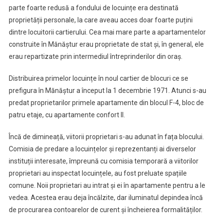
parte foarte redusă a fondului de locuințe era destinată
proprietății personale, la care aveau acces doar foarte puțini
dintre locuitorii cartierului. Cea mai mare parte a apartamentelor
construite în Mănăștur erau proprietate de stat și, în general, ele
erau repartizate prin intermediul întreprinderilor din oraș.
Distribuirea primelor locuințe în noul cartier de blocuri ce se
prefigura în Mănăștur a început la 1 decembrie 1971. Atunci s-au
predat proprietarilor primele apartamente din blocul F-4, bloc de
patru etaje, cu apartamente confort II.
Încă de dimineață, viitorii proprietari s-au adunat în fața blocului.
Comisia de predare a locuințelor și reprezentanți ai diverselor
instituții interesate, împreună cu comisia temporară a viitorilor
proprietari au inspectat locuințele, au fost preluate spațiile
comune. Noii proprietari au intrat și ei în apartamente pentru a le
vedea. Acestea erau deja încălzite, dar iluminatul depindea încă
de procurarea contoarelor de curent și încheierea formalităților.