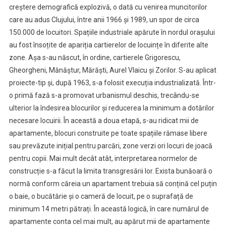
creștere demografică explozivă, o dată cu venirea muncitorilor
care au adus Clujului, între anii 1966 și 1989, un spor de circa
150.000 de locuitori. Spațiile industriale apărute în nordul orașului
au fost însoțite de apariția cartierelor de locuințe în diferite alte
zone. Așa s-au născut, în ordine, cartierele Grigorescu,
Gheorgheni, Mănăștur, Mărăști, Aurel Vlaicu și Zorilor. S-au aplicat
proiecte-tip și, după 1963, s-a folosit execuția industrializată. Într-
o primă fază s-a promovat urbanismul deschis, trecându-se
ulterior la îndesirea blocurilor și reducerea la minimum a dotărilor
necesare locuirii. În această a doua etapă, s-au ridicat mii de
apartamente, blocuri construite pe toate spațiile rămase libere
sau prevăzute inițial pentru parcări, zone verzi ori locuri de joacă
pentru copii. Mai mult decât atât, interpretarea normelor de
construcție s-a făcut la limita transgresării lor. Exista bunăoară o
normă conform căreia un apartament trebuia să conțină cel puțin
o baie, o bucătărie și o cameră de locuit, pe o suprafață de
minimum 14 metri pătrați. În această logică, în care numărul de
apartamente conta cel mai mult, au apărut mii de apartamente