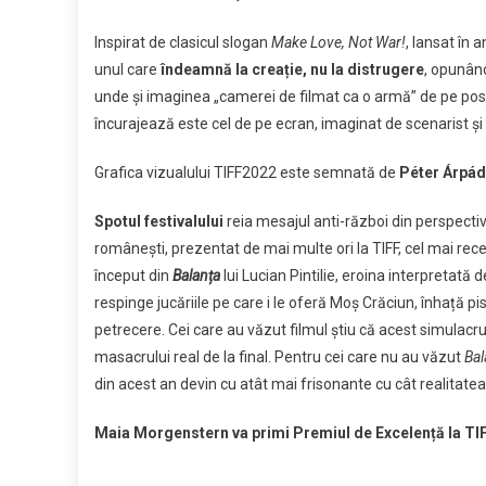
TIFF:
Inspirat de clasicul slogan
Make Love, Not War!
, lansat în 
Make
Films,
unul care
îndeamnă la creație, nu la distrugere
, opunând
Not
unde și imaginea „camerei de filmat ca o armă” de pe posteru
War
încurajează este cel de pe ecran, imaginat de scenarist și 
Grafica vizualului TIFF2022 este semnată de
Péter Árpád
Spotul festivalului
reia mesajul anti-război din perspecti
românești, prezentat de mai multe ori la TIFF, cel mai recen
început din
Balanța
lui Lucian Pintilie, eroina interpretată 
respinge jucăriile pe care i le oferă Moș Crăciun, înhață pisto
petrecere. Cei care au văzut filmul știu că acest simulacr
masacrului real de la final. Pentru cei care nu au văzut
Bal
din acest an devin cu atât mai frisonante cu cât realitate
Maia Morgenstern va primi Premiul de Excelență la TI