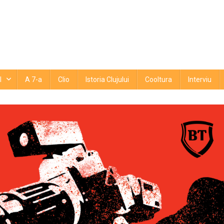
l
A 7-a
Clio
Istoria Clujului
Cooltura
Interviu