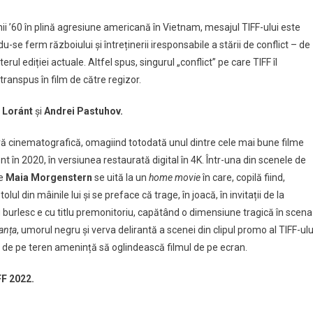
anii ’60 în plină agresiune americană în Vietnam, mesajul TIFF-ului este
u-se ferm războiului și întreținerii iresponsabile a stării de conflict – de
l ediției actuale. Altfel spus, singurul „conflict” pe care TIFF îl
transpus în film de către regizor.
 Loránt
și
Andrei Pastuhov.
vă cinematografică, omagiind totodată unul dintre cele mai bune filme
t în 2020, în versiunea restaurată digital în 4K. Într-una din scenele de
de
Maia Morgenstern
se uită la un
home movie
în care, copilă fiind,
lul din mâinile lui și se preface că trage, în joacă, în invitații de la
u burlesc e cu titlu premonitoriu, capătând o dimensiune tragică în scena
anța
, umorul negru și verva delirantă a scenei din clipul promo al TIFF-ulu
a de pe teren amenință să oglindească filmul de pe ecran.
FF 2022.