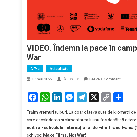
VIDEO. Îndemn la pace în camp
War
A 7-a
Actualitate
Redactia
on
17 mai 2022
Leave a Comment
VIDEO.
Îndemn
Facebook
WhatsApp
LinkedIn
Messenger
Telegram
X
Copy
Par
la
Link
pace
Trăim vremuri tulburi. La doar câteva sute de kilometri de g
în
care escaladarea și alimentarea lui nu fac decât să alte
campani
ediții a Festivalului Internațional de Film Transilvania 
de
echivoc:
Make Films, Not War!
imagine