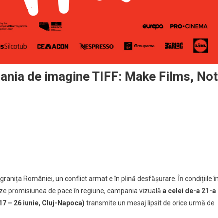
ania de imagine TIFF: Make Films, Not
tajează
ranița României, un conflict armat e în plină desfășurare. În condițiile î
reze promisiunea de pace în regiune, campania vizuală
a celei de-a 21-a
a
(17 – 26 iunie, Cluj-Napoca)
transmite un mesaj lipsit de orice urmă de