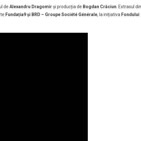
ul de
Alexandru Dragomir
și producția de
Bogdan Crăciun
.
Extrasul di
ăte
Fundația9 și BRD – Groupe Société Générale
, la inițiativa
Fondului