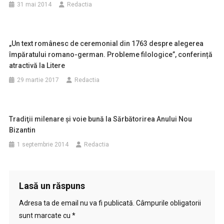
31 mai 2014
Redactia
„Un text românesc de ceremonial din 1763 despre alegerea
împăratului romano-german. Probleme filologice”, conferință
atractivă la Litere
29 martie 2017
Redactia
Tradiţii milenare şi voie bună la Sărbătorirea Anului Nou
Bizantin
1 septembrie 2014
Redactia
Lasă un răspuns
Adresa ta de email nu va fi publicată.
Câmpurile obligatorii
sunt marcate cu
*