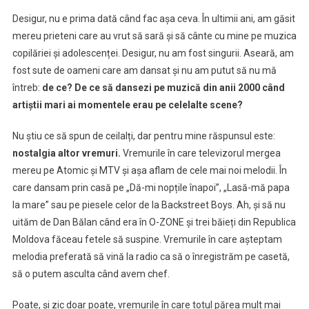
anii
2000
Desigur, nu e prima dată când fac așa ceva. În ultimii ani, am găsit
când
mereu prieteni care au vrut să sară și să cânte cu mine pe muzica
artiști
copilăriei și adolescenței. Desigur, nu am fost singurii. Aseară, am
mari
fost sute de oameni care am dansat și nu am putut să nu mă
ai
întreb:
de ce? De ce să dansezi pe muzică din anii 2000 când
momentului
artiștii mari ai momentele erau pe celelalte scene?
sunt
pe
Nu știu ce să spun de ceilalți, dar pentru mine răspunsul este:
scenă?
nostalgia altor vremuri.
Vremurile în care televizorul mergea
mereu pe Atomic și MTV și așa aflam de cele mai noi melodii. În
care dansam prin casă pe „Dă-mi nopțile înapoi”, „Lasă-mă papa
la mare” sau pe piesele celor de la Backstreet Boys. Ah, și să nu
uităm de Dan Bălan când era în O-ZONE și trei băieți din Republica
Moldova făceau fetele să suspine. Vremurile în care așteptam
melodia preferată să vină la radio ca să o înregistrăm pe casetă,
să o putem asculta când avem chef.
Poate, și zic doar poate, vremurile în care totul părea mult mai