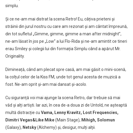
simplu.
Și ce ne-am mai distrat la scena Retro! Eu, câțiva prieteni și
străinii din jurul nostru cu care am rezonat și am cântat împreună,
din tot sufletul „Gimme, gimme, gimme a man after midnight”,
ne-am lăsat în jos pe „Low” a lui Flo-Rida și ne-am amintit ce tineri
erau Smiley și colegii lui din formația Simplu când a apărut Mr.
Originality.
Dimineață, când am plecat spre casă, am mai găsit o mini-scenă,
la colțul celor de la Kiss FM, unde tot genul acesta de muzică a
fost. Ne-am oprit și-am mai dansat și-acolo.
Cu siguranță voi mai ajunge la scena Retro, dar trebuie să mai
văd și alți artiști. Iar azi, în cea de-a doua zi de Untold, ne așteaptă
multă distracție cu
Vama, Lenny Kravitz, Lost Frequencies,
Dimitri Vegas&Like Mike
(Main Stage),
Mihigh, Solomun
(Galaxy),
Netsky
(Alchemy) și, desigur, mulți alții.