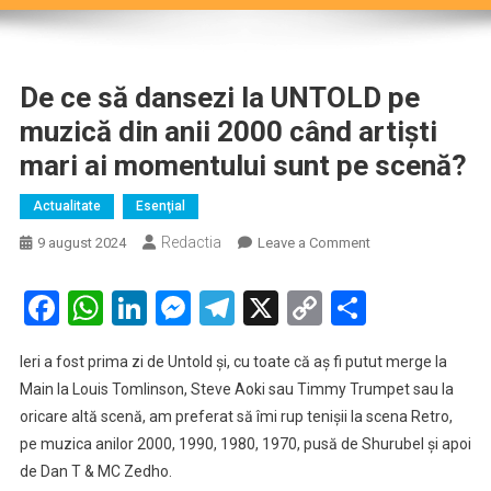
De ce să dansezi la UNTOLD pe
muzică din anii 2000 când artiști
mari ai momentului sunt pe scenă?
Actualitate
Esenţial
Redactia
on
9 august 2024
Leave a Comment
De
ce
Facebook
WhatsApp
LinkedIn
Messenger
Telegram
X
Copy
Partaje
să
Link
dansezi
Ieri a fost prima zi de Untold și, cu toate că aș fi putut merge la
la
Main la Louis Tomlinson, Steve Aoki sau Timmy Trumpet sau la
UNTOLD
oricare altă scenă, am preferat să îmi rup tenișii la scena Retro,
pe
pe muzica anilor 2000, 1990, 1980, 1970, pusă de Shurubel și apoi
muzică
din
de Dan T & MC Zedho.