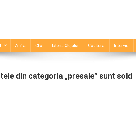
l
A 7-a
Clio
Istoria Clujului
Cooltura
Interviu
etele din categoria „presale” sunt sold
d
tajează