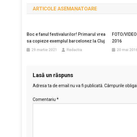
în
ARTICOLE ASEMANATOARE
articole
Boc e fanul festivalurilor! Primarul vrea
FOTO/VIDEO 
sa copieze exemplul barcelonez la Cluj
2016
29 martie 2021
Redactia
20 mai 201
Lasă un răspuns
Adresa ta de email nu va fi publicată.
Câmpurile obliga
Comentariu
*