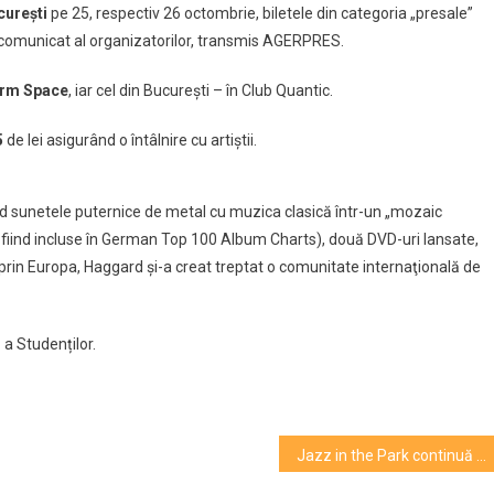
cureşti
pe 25, respectiv 26 octombrie, biletele din categoria „presale”
comunicat al organizatorilor, transmis AGERPRES.
orm Space
, iar cel din Bucureşti – în Club Quantic.
ia
”
5
de lei asigurând o întâlnire cu artiştii.
nd sunetele puternice de metal cu muzica clasică într-un „mozaic
i fiind incluse în German Top 100 Album Charts), două DVD-uri lansate,
e prin Europa, Haggard şi-a creat treptat o comunitate internaţională de
 a Studenților.
Jazz in the Park continuă până duminică. Vezi programul festivalului