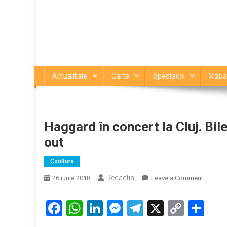
Actualitate
Carte
Spectacol
Vizua
Haggard în concert la Cluj. Bil
out
Cooltura
Redactia
on
26 iunie 2018
Leave a Comment
Haggar
în
Facebook
WhatsApp
LinkedIn
Messenger
Telegram
X
Copy
Par
concert
Link
la