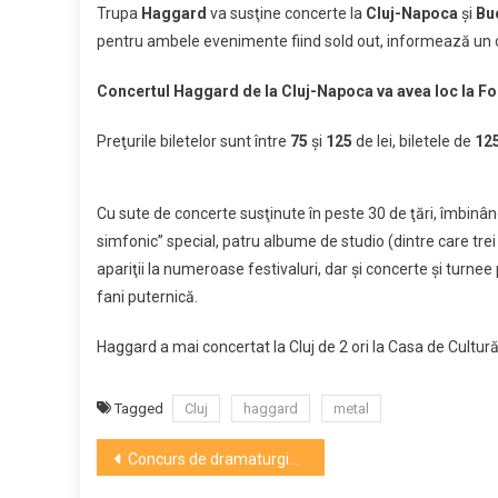
Trupa
Haggard
va susţine concerte la
Cluj-Napoca
şi
Bu
Cluj.
pentru ambele evenimente fiind sold out, informează un 
Biletele
din
Concertul Haggard de la Cluj-Napoca va avea loc la F
categor
„presale
Preţurile biletelor sunt între
75
şi
125
de lei, biletele de
12
sunt
sold
out
Cu sute de concerte susţinute în peste 30 de ţări, îmbinâ
simfonic” special, patru albume de studio (dintre care tre
apariţii la numeroase festivaluri, dar şi concerte şi turne
fani puternică.
Haggard a mai concertat la Cluj de 2 ori la Casa de Cultură
Tagged
Cluj
haggard
metal
Navigare
Concurs de dramaturgie pentru piesa neterminată a lui Mihail Sebastian, „Insula”