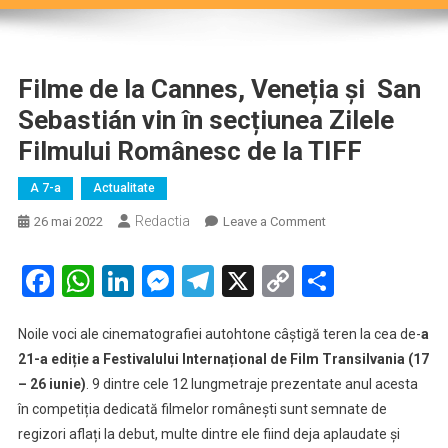
Filme de la Cannes, Veneția și San
Sebastián vin în secțiunea Zilele
Filmului Românesc de la TIFF
A 7-a
Actualitate
Redactia
on
26 mai 2022
Leave a Comment
Filme
de
Facebook
WhatsApp
LinkedIn
Messenger
Telegram
X
Copy
Partaje
la
Link
Cannes,
Noile voci ale cinematografiei autohtone câștigă teren la cea de-
a
Veneția
21-a ediție a Festivalului Internațional de Film Transilvania (17
și
San
– 26 iunie)
. 9 dintre cele 12 lungmetraje prezentate anul acesta
Sebastián
în competiția dedicată filmelor românești sunt semnate de
vin
regizori aflați la debut, multe dintre ele fiind deja aplaudate și