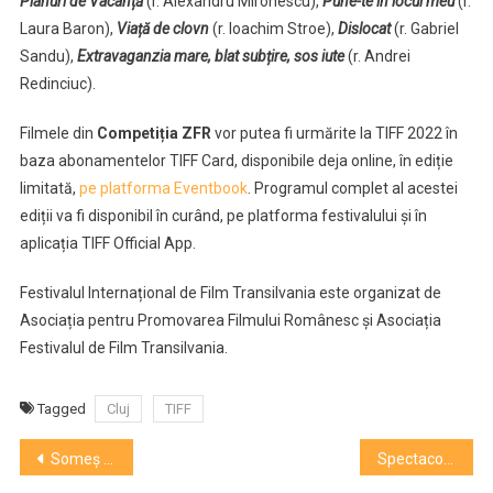
Planuri de Vacanță
(r. Alexandru Mironescu),
Pune-te în locul meu
(r.
Laura Baron),
Viață de clovn
(r. Ioachim Stroe),
Dislocat
(r. Gabriel
Sandu),
Extravaganzia mare, blat subțire, sos iute
(r. Andrei
Redinciuc).
Filmele din
Competiția ZFR
vor putea fi urmărite la TIFF 2022 în
baza abonamentelor TIFF Card, disponibile deja online, în ediție
limitată,
pe platforma Eventbook
. Programul complet al acestei
ediții va fi disponibil în curând, pe platforma festivalului și în
aplicația TIFF Official App.
Festivalul Internațional de Film Transilvania este organizat de
Asociația pentru Promovarea Filmului Românesc și Asociația
Festivalul de Film Transilvania.
Tagged
Cluj
TIFF
Navigare
Someș Delivery ajunge pentru o primă ediție în Apahida
Spectacole caritabile la Teatrul „Puck”: „Artiști români pentru artiști ucraineni”