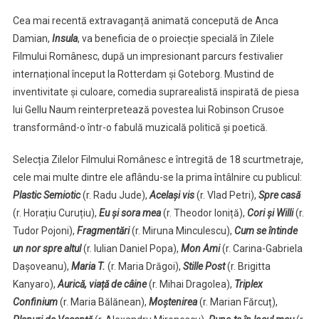
Cea mai recentă extravaganță animată concepută de Anca
Damian,
Insula
, va beneficia de o proiecție specială în Zilele
Filmului Românesc, după un impresionant parcurs festivalier
internațional început la Rotterdam și Goteborg. Mustind de
inventivitate și culoare, comedia suprarealistă inspirată de piesa
lui Gellu Naum reinterpretează povestea lui Robinson Crusoe
transformând-o într-o fabulă muzicală politică și poetică.
Selecția Zilelor Filmului Românesc e întregită de 18 scurtmetraje,
cele mai multe dintre ele aflându-se la prima întâlnire cu publicul:
Plastic Semiotic
(r. Radu Jude),
Același vis
(r. Vlad Petri),
Spre casă
(r. Horațiu Curuțiu),
Eu și sora mea
(r. Theodor Ioniță),
Cori și Willi
(r.
Tudor Pojoni),
Fragmentări
(r. Miruna Minculescu),
Cum se întinde
un nor spre altul
(r. Iulian Daniel Popa),
Mon Ami
(r. Carina-Gabriela
Dașoveanu),
Maria T.
(r. Maria Drăgoi),
Stille Post
(r. Brigitta
Kanyaro),
Aurică, viață de câine
(r. Mihai Dragolea),
Triplex
Confinium
(r. Maria Bălănean),
Moștenirea
(r. Marian Fărcuț),