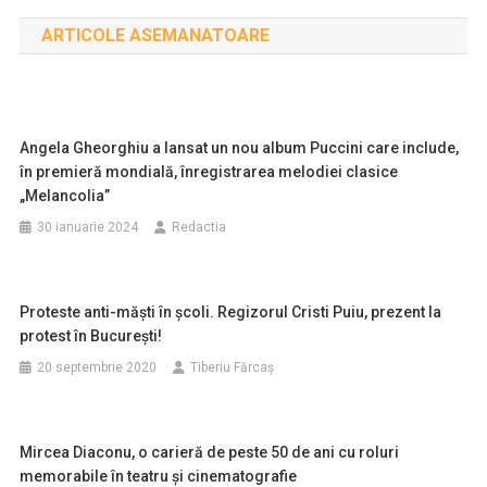
în
ARTICOLE ASEMANATOARE
articole
Angela Gheorghiu a lansat un nou album Puccini care include,
în premieră mondială, înregistrarea melodiei clasice
„Melancolia”
30 ianuarie 2024
Redactia
Proteste anti-măști în școli. Regizorul Cristi Puiu, prezent la
protest în București!
20 septembrie 2020
Tiberiu Fărcaş
Mircea Diaconu, o carieră de peste 50 de ani cu roluri
memorabile în teatru şi cinematografie