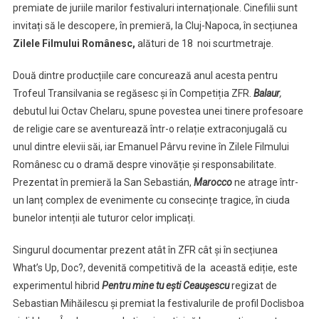
în
premiate de juriile marilor festivaluri internaționale. Cinefilii sunt
secțiunea
invitați să le descopere, în premieră, la Cluj-Napoca, în secțiunea
Zilele
Zilele Filmului Românesc,
alături de 18 noi scurtmetraje.
Filmului
Românesc
Două dintre producțiile care concurează anul acesta pentru
de
Trofeul Transilvania se regăsesc și în Competiția ZFR.
Balaur
,
la
debutul lui Octav Chelaru, spune povestea unei tinere profesoare
TIFF
de religie care se aventurează într-o relație extraconjugală cu
unul dintre elevii săi, iar Emanuel Pârvu revine în Zilele Filmului
Românesc cu o dramă despre vinovăție și responsabilitate.
Prezentat în premieră la San Sebastián,
Marocco
ne atrage într-
un lanț complex de evenimente cu consecințe tragice, în ciuda
bunelor intenții ale tuturor celor implicați.
Singurul documentar prezent atât în ZFR cât și în secțiunea
What’s Up, Doc?, devenită competitivă de la această ediție, este
experimentul hibrid
Pentru mine tu ești Ceaușescu
regizat de
Sebastian Mihăilescu și premiat la festivalurile de profil Doclisboa