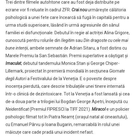
Trei dintre filmele autohtone care au fost deja distribuite pe
ecrane vor fi reluate în cadrul ZFR:
Crai nou
urmărește călătoria
psihologică a unei fete care încearcă să fugă în capitală pentru a
urma studii superioare, lăsând în urmă agresiunile din sânul
familiei ei disfuncționale. Debutul în regie al actriței Alina Grigore,
cunoscută pentru rolurile din
Ilegitim
sau
Din dragoste cu cele mai
bune intenții
, ambele semnate de Adrian Sitaru, a fost distins cu
Marele Premiu la San Sebastián. Premii superlative a câștigat și
Imaculat
, debutul tandemului Monica Stan și George Chiper-
Lillemark, proiectat în premieră mondială în secțiunea
Giornate
degli Autori
a Festivalului de la Veneția. E o poveste despre
inocența pierdută, care descrie tribulațiile unei tinere internată
într-o clinică de dezintoxicare. Tot la Veneția a fost lansată și cea
de-a doua parte a trilogiei lui Bogdan George Apetri, începută cu
Neidentificat
(Premiul FIPRESCI la TIFF 2021).
Miracol
e un policier
psihologic filmat tot în Piatra Neamț (orașul natal al cineastului),
cu Emanuel Pârvu și Ioana Bugarin, remarcabilă în rolul unei
măicuțe care cade pradă unui incident nefast.