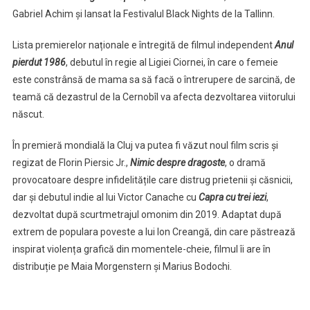
Gabriel Achim și lansat la Festivalul Black Nights de la Tallinn.
Lista premierelor naționale e întregită de filmul independent
Anul
pierdut 1986
, debutul în regie al Ligiei Ciornei, în care o femeie
este constrânsă de mama sa să facă o întrerupere de sarcină, de
teamă că dezastrul de la Cernobîl va afecta dezvoltarea viitorului
născut.
În premieră mondială la Cluj va putea fi văzut noul film scris și
regizat de Florin Piersic Jr.,
Nimic despre dragoste
, o dramă
provocatoare despre infidelitățile care distrug prietenii și căsnicii,
dar și debutul indie al lui Victor Canache cu
Capra cu trei iezi
,
dezvoltat după scurtmetrajul omonim din 2019. Adaptat după
extrem de populara poveste a lui Ion Creangă, din care păstrează
inspirat violența grafică din momentele-cheie, filmul îi are în
distribuție pe Maia Morgenstern și Marius Bodochi.