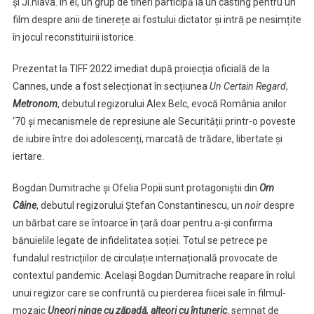
și Ji.hlava. În el, un grup de tineri participă la un casting pentru un
film despre anii de tinerețe ai fostului dictator și intră pe nesimțite
în jocul reconstituirii istorice.
Prezentat la TIFF 2022 imediat după proiecția oficială de la
Cannes, unde a fost selecționat în secțiunea
Un Certain Regard
,
Metronom
, debutul regizorului Alex Belc, evocă România anilor
‘70 și mecanismele de represiune ale Securității printr-o poveste
de iubire între doi adolescenți, marcată de trădare, libertate și
iertare.
Bogdan Dumitrache și Ofelia Popii sunt protagoniștii din
Om
Câine
, debutul regizorului Ștefan Constantinescu, un
noir
despre
un bărbat care se întoarce în țară doar pentru a-și confirma
bănuielile legate de infidelitatea soției. Totul se petrece pe
fundalul restricțiilor de circulație internațională provocate de
contextul pandemic. Același Bogdan Dumitrache reapare în rolul
unui regizor care se confruntă cu pierderea fiicei sale în filmul-
mozaic
Uneori ninge cu zăpadă, alteori cu întuneric
, semnat de